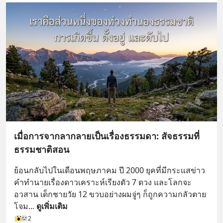
เมื่อการจากลากลายเป็นเรื่องธรรมดา: สัจธรรมที่
ธรรมชาติสอน
ย้อนกลับไปในเดือนพฤษภาคม ปี 2000 ยุคที่มีกระแสข่าว
คำทำนายเรื่องดาวเคราะห์เรียงตัว 7 ดวง และโลกจะ
อวสาน เด็กชายวัย 12 ขวบอย่างผมจู่ๆ ก็ถูกความกลัวตาย
โจม
... 
ดูเพิ่มเติม
2