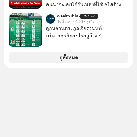
พันล้านดอลลาร์โดย Samsung และสิ่ง
คนน่าจะเคยได้ยินเพลงที่ใช้ AI สร้าง
ที่เจ็บปวดที่สุดคือ ยักษ์ใหญ่จาก
ผ่านหูกันมาบ้าง เช่น เพลง “ไม่มีใคร
เกาหลีใต้ไม่ได้ซื้อเพราะหลงใหลใน
WealthThink
ยืนยันแล้ว
รู้ตัวเรา” จากช่องชื่อว่า UNHEARD
วันนี้ เวลา 04:00 • ธุรกิจ
เสียงเพลง แต่ซื้อเพื่อเป็นทางลัดเอา
MUSIC ที่ตอนนี้มียอดรับชมกว่า 26
ลูกหลานตระกูลเจียรวนนท์
เทคโนโลยีไปใส่ในหน้าปัดรถยนต์
ล้านครั้งแล้ว
บริหารธุรกิจอะไรอยู่บ้าง ?
อัจฉริยะ จากจุดสูงสุดของศิลปะแห่ง
เสียงดนตรี ทำไมถึงจบลงด้วยการเป็น
แค่บรรทัดหนึ่งในบัญชีทรัพย์สินของ
ดูทั้งหมด
บริษัทอื่น เลือกฟังกันได้เลยนะครับ อย่า
ลืมกด Follow ติดตาม PodCast ช่อง
Geek Forever’s Podcast ของผมกัน
ด้วยนะครับ 🎧 ฟังผ่าน Spotify :
https://tinyurl.com/mr39sd7c 🎧 ฟัง
ผ่าน Apple Podcast :
https://bit.ly/4yVPIpg 🎧 ฟังผ่าน
Podbean : https://bit.ly/4hr2jL3 🎧
ฟังผ่าน Youtube :
https://youtu.be/B6IZDYopZLw The
original article appeared here