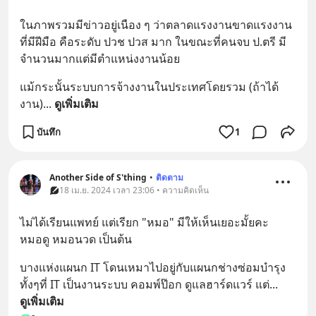
ในภาพรวมมีข่าวอยู่เนือง ๆ ว่าตลาดแรงงานขาดแรงงาน
ที่มีฝีมือ คือระดับ ปวช ปวส มาก ในขณะที่คนจบ ป.ตรี มี
จำนวนมากแต่มีตำแหน่งงานน้อย
แม้กระนั้นระบบการจ้างงานในประเทศโดยรวม (ถ้าได้
งาน)
... 
ดูเพิ่มเติม
บันทึก
1
Another Side of S'thing
•
ติดตาม
18 เม.ย. 2024 เวลา 23:06 • ความคิดเห็น
ไม่ได้เรียนแพทย์ แต่เรียก "หมอ" มีให้เห็นเยอะมั้ยคะ 
หมอดู หมอนวด เป็นต้น
บางแห่งแผนก IT โดนเหมาไปอยู่กับแผนกช่างซ่อมบำรุง 
ทั้งๆที่ IT เป็นงานระบบ คอมพ์ป๊อก ดูแลฮาร์ดแวร์ แต่
... 
ดูเพิ่มเติม