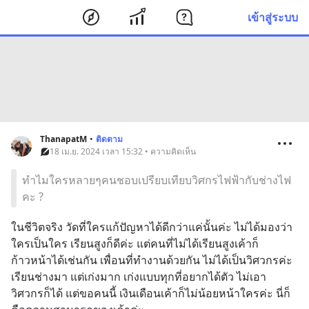
เข้าสู่ระบบ
ThanapatM
•
ติดตาม
18 เม.ย. 2024 เวลา 15:32 • ความคิดเห็น
ทำไมใครหลายๆคนชอบเปรียบเทียบวิศกรไฟฟ้ากับช่างไฟ
คะ ?
ในชีวิตจริง วัดที่ใครแก้ปัญหาได้ดีกว่าแค่นั้นค่ะ ไม่ได้มองว่า
ใครเป็นใคร เรียนสูงก็ดีค่ะ แต่คนที่ไม่ได้เรียนสูงเค้าก็
ก้าวหน้าได้เช่นกัน เพื่อนที่ทำงานด้วยกัน ไม่ได้เป็นวิศวกรค่ะ 
เรียนช่างมา แต่เก่งมาก เก่งแบบทุกที่อยากได้ตัว ไม่เอา
วิศวกรก็ได้ แต่ขอคนนี้ เงินเดือนเค้าก็ไม่น้อยหน้าใครค่ะ นี่ก็