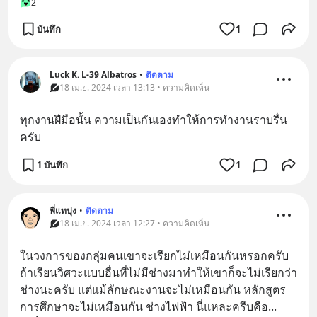
2
บันทึก
1
Luck K. L-39 Albatros
•
ติดตาม
18 เม.ย. 2024 เวลา 13:13 • ความคิดเห็น
ทุกงานฝีมือนั้น ความเป็นกันเองทำให้การทำงานราบรื่น
ครับ
1 บันทึก
1
พี่แทปุง
•
ติดตาม
18 เม.ย. 2024 เวลา 12:27 • ความคิดเห็น
ในวงการของกลุ่มคนเขาจะเรียกไม่เหมือนกันหรอกครับ
ถ้าเรียนวิศวะแบบอื่นที่ไม่มีช่างมาทำให้เขาก็จะไม่เรียกว่า
ช่างนะครับ แต่แม้ลักษณะงานจะไม่เหมือนกัน หลักสูตร
การศึกษาจะไม่เหมือนกัน ช่างไฟฟ้า นี่แหละครีบคือ
... 