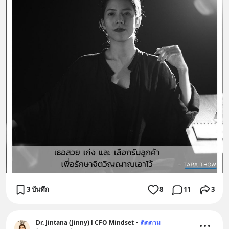
3 บันทึก
8
11
3
Dr. Jintana (Jinny) l CFO Mindset
•
ติดตาม