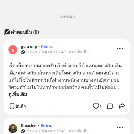
โฆษณา
คำตอบอื่น
(
9
)
goiu uiip
•
ติดตาม
g
21 เม.ย. 2024 เวลา 08:48 • ความคิดเห็น
เรื่องนี้ตอบง่ายมากครับ ถ้าทำงาน ก็ตำแหน่งต่างกัน เงิน
เดือนก็ต่างกัน เส้นทางเติบโตต่างกัน ส่วนตัวผมจบวิศวะ
แต่ไม่ใช่ไฟฟ้าทุกวันนี้ทำงานพนักงานบางคนยังถามจบ
วิศวะทำไมไม่ไปหาทำพวกก่อสร้าง คนทั้วไปไม่ค่อยเ
... 
ดูเพิ่มเติม
บันทึก
1
Kreacher
•
ติดตาม
19 เม.ย. 2024 เวลา 13:40 • ความคิดเห็น