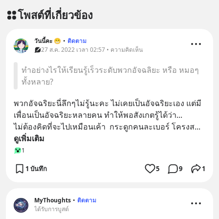
โพสต์ที่เกี่ยวข้อง
วันนี้คะ 😁
•
ติดตาม
27 ส.ค. 2022 เวลา 02:57 • ความคิดเห็น
ทำอย่างไรให้เรียนรู้เร็วระดับพวกอัจฉลิยะ หรือ หมอๆ
ทั้งหลาย?
พวกอัจฉริยะนี่ลึกๆไม่รู้นะคะ ไม่เคยเป็นอัจฉริยะเอง แต่มี
เพื่อนเป็นอัจฉริยะหลายคน ทำให้พอสังเกตรู้ได้ว่า... 
ไม่ต้องคิดที่จะไปเหมือนเค้า  กระดูกคนละเบอร์ โครงส
... 
ดูเพิ่มเติม
1
1 บันทึก
5
9
1
MyThoughts
•
ติดตาม
ได้รับการบูสต์