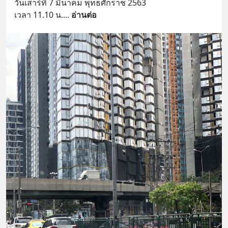
วันเสาร์ที่ 7 มีนาคม พุทธศักราช 2563 
เวลา 11.10 น.
... 
อ่านต่อ