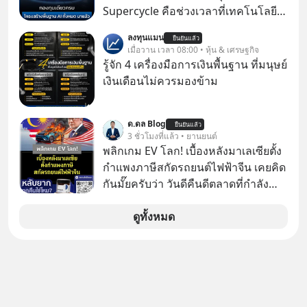
กำลังก่อตัวขึ้น จาก "ระเบิดหนี้สิน
Supercycle คือช่วงเวลาที่เทคโนโลยี
มหาศาล" ผสานเข้ากับ "ฟองสบู่กระแส
ปัญญาประดิษฐ์ จะกลายเป็นตัวขับ
ลงทุนแมน
AI" ที่ผู้คนกำลังแห่ไล่ราคาอย่างบ้าคลั่ง
ยืนยันแล้ว
เคลื่อนหลัก ของการเติบโตทาง
เมื่อวาน เวลา 08:00 • หุ้น & เศรษฐกิจ
บทเรียนจากประวัติศาสตร์ 500 ปี บอก
เศรษฐกิจ และวิถีชีวิตของผู้คนอย่าง
รู้จัก 4 เครื่องมือการเงินพื้นฐาน ที่มนุษย์
อะไรเรา? ระเบียบโลกกำลังจะเปลี่ยน
ยาวนานต่อจากนี้
เงินเดือนไม่ควรมองข้าม
มือไปในทิศทางไหน? และเราควรรับมือ
อย่างไรก่อนที่ทุกอย่างจะสายเกินไป?
ร่วมเจาะลึกบทวิเคราะห์และข้อคิดการ
ด.ดล Blog
ยืนยันแล้ว
3 ชั่วโมงที่แล้ว • ยานยนต์
เงินฉบับ Dalio กันได้ใน EP. นี้
พลิกเกม EV โลก! เบื้องหลังมาเลเซียตั้ง
#RayDalio #สรุปบทเรียน #การเงินการ
กำแพงภาษีสกัดรถยนต์ไฟฟ้าจีน เคยคิด
ลงทุน #MissionToTheMoon
กันมั๊ยครับว่า วันดีคืนดีตลาดที่กำลัง
#MissionToTheMoonPodcast
เติบโตพุ่งทะยาน จะถูกมือมืดเตะตัดขา
จนหน้าทิ่มแบบไม่ทันตั้งตัว…
ดูทั้งหมด