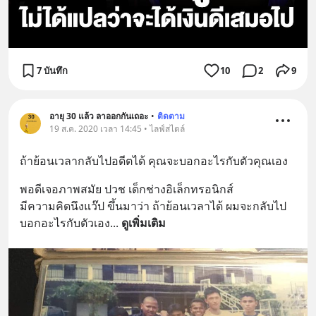
7 บันทึก
10
2
9
อายุ 30 แล้ว ลาออกกันเถอะ
•
ติดตาม
19 ส.ค. 2020 เวลา 14:45 • ไลฟ์สไตล์
ถ้าย้อนเวลากลับไปอดีตได้ คุณจะบอกอะไรกับตัวคุณเอง
พอดีเจอภาพสมัย ปวช เด็กช่างอิเล็กทรอนิกส์
มีความคิดนึงแว๊ป ขึ้นมาว่า ถ้าย้อนเวลาได้ ผมจะกลับไป
บอกอะไรกับตัวเอง
... 
ดูเพิ่มเติม