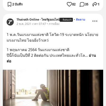
2 บันทึก
82
35
1
Thairath Online - ไทยรัฐออนไลน์
•
ติดตาม
ยืนยันแล้ว
2 พ.ค. 2021 เวลา 07:47 • การเมือง
1 พ.ค.วันแรงงานแห่งชาติ โควิด-19 ระบาดหนัก นโยบาย
แรงงานไทย ไฉนยิ่งว้าเหว่
1 พฤษภาคม 2564 วันแรงงานแห่งชาติ 
ปีนี้ก็นับเป็นปีที่ 2 ติดต่อกัน ประเทศไทยและทั่วโล
... 
อ่าน
ต่อ