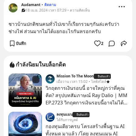
Audamant
•
ติดตาม
18 เม.ย. 2024 เวลา 07:29 • ความคิดเห็น
ชาวบ้านปกติชนคนทั่วไปเขาก็เรียกรวมๆกันล่ะครับว่า
ช่างไฟ ส่วนมากไม่ได้แยกอะไรกันหรอกครับ
บันทึก
2
กำลังนิยมในบล็อกดิต
Mission To The Moon
ยืนยันแล้ว
เมื่อวาน เวลา 15:02 • ไลฟ์สไตล์
วิกฤตการเงินรอบนี้ อาจใหญ่กว่าที่คุณ
คิด? สรุปบทสัมภาษณ์ Ray Dalio | MM
EP.2723 วิกฤตการเงินรอบนี้อาจไม่ได้
เหมือนทุกครั้งที่เราเคยเจอ เมื่อ Ray
ลงทุนแมน
ยืนยันแล้ว
Dalio ชายผู้เคยทำนายวิกฤตเศรษฐกิจ
ได้รับการบูสต์
มาแล้วหลายต่อหลายครั้ง ออกมาส่ง
กองทุนเดียวครบ โครงสร้างพื้นฐาน AI
สัญญาณเตือนระเบิดเวลาลูกใหม่ที่
ทั้งหมด มาแล้ว /โดย ลงทุนแมน AI