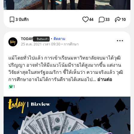
3 บันทึก
44
33
10
TODAY
•
ติดตาม
ยืนยันแล้ว
25 ต.ค. 2021 เวลา 09:30 • การศึกษา
แม้โดยทั่วไปแล้ว การเข้าเรียนมหาวิทยาลัยจบมาได้วุฒิ
ปริญญา อาจทำให้มีแนวโน้มมีรายได้สูงมากขึ้น แต่งาน
วิจัยล่าสุดในสหรัฐอเมริกา ชี้ให้เห็นว่า ความจริงแล้ว วุฒิ
การศึกษาอาจไม่ได้การันตีรายได้เสมอไป
... 
อ่านต่อ
1