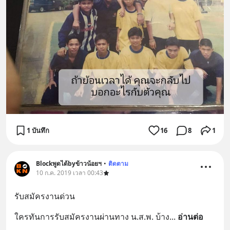
1 บันทึก
16
8
1
Blockพูดได้byข้าวน้อยฯ
•
ติดตาม
10 ก.ค. 2019 เวลา 00:43
รับสมัครงานด่วน
ใครทันการรับสมัครงานผ่านทาง น.ส.พ. บ้าง
... 
อ่านต่อ