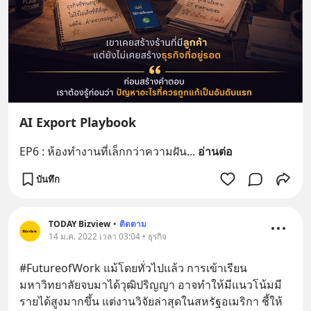
AI Export Playbook
EP6 : ห้องทำงานที่เล็กกว่าความฝัน
... 
อ่านต่อ
บันทึก
TODAY Bizview
•
ติดตาม
14 ม.ค. 2022 เวลา 03:04 • ธุรกิจ
#FutureofWork แม้โดยทั่วไปแล้ว การเข้าเรียน
มหาวิทยาลัยจบมาได้วุฒิปริญญา อาจทำให้มีแนวโน้มมี
รายได้สูงมากขึ้น แต่งานวิจัยล่าสุดในสหรัฐอเมริกา ชี้ให้