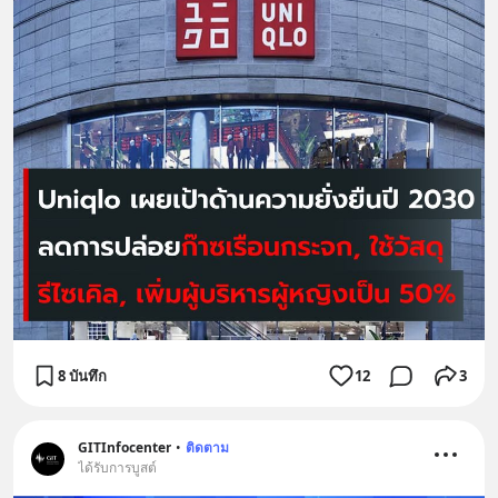
8 บันทึก
12
3
GITInfocenter
•
ติดตาม
ได้รับการบูสต์