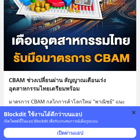
CBAM ช่วงเปลี่ยนผ่าน สัญญาณเตือนเร่ง
อุตสาหกรรมไทยเตรียมพร้อม
มาตรการ CBAM กลไกการค้าโลกใหม่ "พาณิชย์" แนะ 
เตรียมความพร้อมให้สินค้าอุตสาหกรรมไทย ในช่วงระยะ
Blockdit ใช้งานได้ดีกว่าบนแอป
เวลาเปลี่ยนผ่านของมาตรการ CBAM
... 
อ่านต่อ
เปิดโพสต์นี้ในแอป Blockdit เพื่อรับประสบการณ์เต็มรูปแบบ
3 บันทึก
7
9
เปิดผ่านแอป