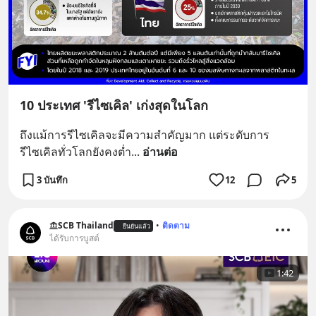
10 ประเทศ 'รีไซเคิล' เก่งสุดในโลก
ถึงแม้การรีไซเคิลจะมีความสำคัญมาก แต่ระดับการ
รีไซเคิลทั่วโลกยังคงต่ำ
... 
อ่านต่อ
3 บันทึก
12
5
SCB Thailand
•
ติดตาม
ยืนยันแล้ว
ได้รับการบูสต์
1:42