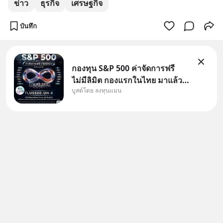
ข่าว
ธุรกิจ
เศรษฐกิจ
บันทึก
กองทุน S&P 500 ค่าจัดการฟรี
ไม่มีลิมิต กองแรกในไทย มาแล้ว..
บูสต์โดย ลงทุนแมน
กองทุนที่ออกแบบมาเพื่อแก้ Pain
Point ใหญ่ของนักลงทุนไทย
พร้อมกัน 3 เรื่อง