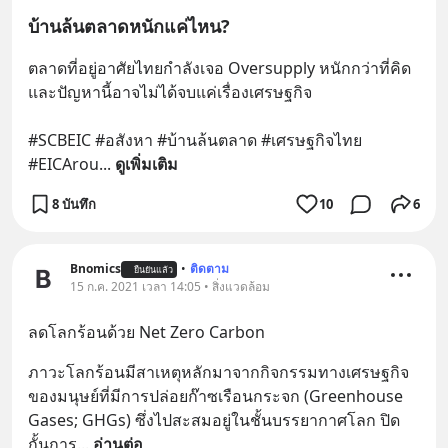
บ้านล้นตลาดหนักแค่ไหน?
ตลาดที่อยู่อาศัยไทยกำลังเจอ Oversupply หนักกว่าที่คิด 
และปัญหานี้อาจไม่ได้จบแค่เรื่องเศรษฐกิจ 
#SCBEIC #อสังหา #บ้านล้นตลาด #เศรษฐกิจไทย 
#EICArou
... 
ดูเพิ่มเติม
8 บันทึก
10
6
Bnomics
•
ติดตาม
ยืนยันแล้ว
15 ก.ค. 2021 เวลา 14:05 • สิ่งแวดล้อม
ลดโลกร้อนด้วย Net Zero Carbon
ภาวะโลกร้อนมีสาเหตุหลักมาจากกิจกรรมทางเศรษฐกิจ
ของมนุษย์ที่มีการปล่อยก๊าซเรือนกระจก (Greenhouse 
Gases; GHGs) ซึ่งไปสะสมอยู่ในชั้นบรรยากาศโลก ปิด
กั้นการ
... 
อ่านต่อ