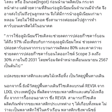
โลหะ หรือ อินกอต(Ingot) ก่อนนำมาผลิตเป็น กระจก 
หน้าต่าง แต่ด้วยความที่สินแร่อลูมิเนียมนั้นจำนวนมีจำกัด จึง
อาจส่งไปไม่ถึงรุ่นลูกหลาน จึงได้มีการนำอลูมิเนียมเก่ามา
หลอม โดยไม่ใช้อินกอต ซึ่งสามารถต่อยอดไปสู่การทำ
คาร์บอนเครดิตได้ในอนาคต
“ การใช้อลูมิเนียมรีไซเคิลจะช่วยลดการปล่อยก๊าซคาร์บอน
ได้ถึง 97% เมื่อเทียบกับการถลุงอลูมิเนียมใหม่ ช่วยลดการ
ปล่อยคาร์บอนจากกระบวนการผลิตลง 80% และคาดว่าจะ
ช่วยลดการปล่อยก๊าซคาร์บอนไดออกไซด์ Scope 3 ลงถึง 
30% ภายในปี 2031 โดยพร้อมจัดจำหน่ายเดือนเมษายน 2567 
เป็นต้นไป ”
แปลงขยะพลาสติกและเศษไม้เหลือทิ้ง เป็นวัสดุปูพื้นทางเดิน
นอกจากนี้ ยังมีวัสดุปูพื้นทางเดินรีไซเคิลแบรนด์ REVIA จาก 
LIXIL ประเทศญี่ปุ่น ที่ผลิตจากขยะพลาสติกและเศษไม้เหลือ
ทิ้ง จากการรื้อถอนอาคาร ซึ่ง REVIA  สามารถรีไซเคิล
ผลิตภัณฑ์จากขยะพลาสติกประเภทต่าง ๆ ได้เกือบทั้งหมด ไม่
ว่าจะเป็นพลาสติกใช้ในครัวเรือน พลาสติกเชิงพาณิชย์ 