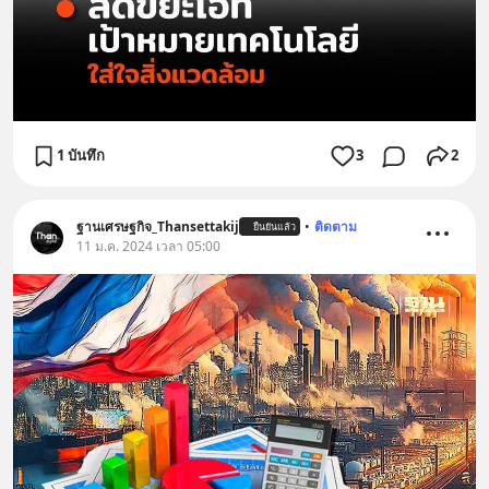
1 บันทึก
3
2
ฐานเศรษฐกิจ_Thansettakij
•
ติดตาม
ยืนยันแล้ว
11 ม.ค. 2024 เวลา 05:00