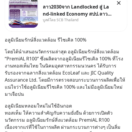
ลาว2030จาก Landlocked สู่ La
nd-linked Economy สปป.ลาว
บูสต์โดย SCB Thailand
กำลังเปลี่ยนบทบาทจาก “ประเทศ
ทางผ่าน” สู่ “ศูนย์กลางเศรษฐกิจ
และโลจิสติกส์” ของอนุภูมิภาคลุ่ม
อลูมิเนียมรักษ์สิ่งแวดล้อม รีไซเคิล 100%
แม่น้ำโขง
โดยได้นำเสนอนวัตกรรมล่าสุด อลูมิเนียมรักษ์สิ่งแวดล้อม 
“PremiAL R100” ซึ่งผลิตจากอลูมิเนียมรีไซเคิล 100% ที่โรง
งานทอสเท็มไทย ในนิคมอุตสาหกรรมนวนคร ได้รับการ
รับรองจากฉลากสิ่งแวดล้อม EcoLeaf และ JIC Quality 
Assurance Ltd. โดยมีการตรวจสอบกระบวนการผลิตเพื่อให้
แน่ใจว่าใช้อลูมิเนียมรีไซเคิล 100% และไม่มีอลูมิเนียมใหม่
มาเจือปน
อลูมิเนียมหลอมใหม่ไม่ใช้อินกอต
ทอสเท็ม ให้ความสำคัญกับความยั่งยืน ด้วยการเปิดตัว
นวัตกรรม อลูมิเนียมรักษ์สิ่งแวดล้อม PremiAL R100 
เนื่องจากแร่ที่ใช้ในการผลิต ผ่านกระบวนการต่างๆ เป็นลิ่ม