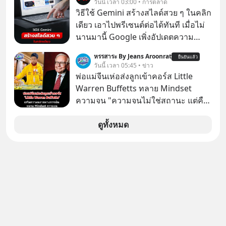
วันนี้ เวลา 03:00 • การตลาด
วิธีใช้ Gemini สร้างสไลด์สวย ๆ ในคลิก
เดียว เอาไปพรีเซนต์ต่อได้ทันที เมื่อไม่
นานมานี้ Google เพิ่งอัปเดตความ
สามารถใหม่ให้กับ Google Slides ให้
หรรสาระ By Jeans Aroonrat
ยืนยันแล้ว
สามารถใช้ Gemini ช่วยสร้างสไลด์นำ
วันนี้ เวลา 05:45 • ข่าว
เสนอแบบสวย ๆ ได้ในคลิกเดียว ไม่ต้อง
พ่อแม่จีนเห่อส่งลูกเข้าคอร์ส Little
เสียเวลาทำเองอีกต่อไป
Warren Buffetts ทลาย Mindset
ความจน "ความจนไม่ใช่สถานะ แต่คือ
Mindset"
ดูทั้งหมด