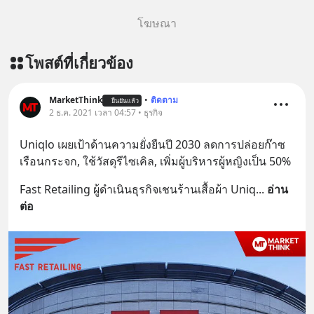
โฆษณา
โพสต์ที่เกี่ยวข้อง
MarketThink
•
ติดตาม
ยืนยันแล้ว
2 ธ.ค. 2021 เวลา 04:57 • ธุรกิจ
Uniqlo เผยเป้าด้านความยั่งยืนปี 2030 ลดการปล่อยก๊าซ
เรือนกระจก, ใช้วัสดุรีไซเคิล, เพิ่มผู้บริหารผู้หญิงเป็น 50%
Fast Retailing ผู้ดำเนินธุรกิจเชนร้านเสื้อผ้า Uniq
... 
อ่าน
ต่อ