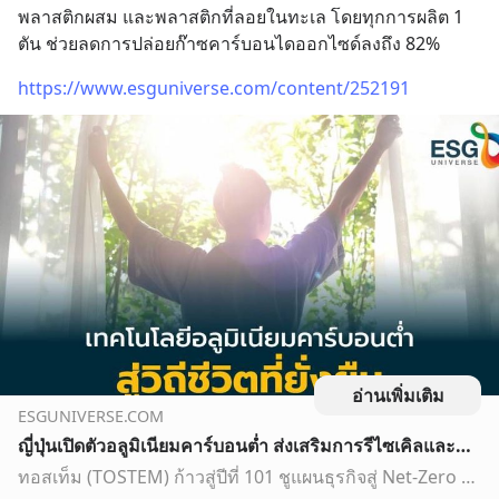
พลาสติกผสม และพลาสติกที่ลอยในทะเล โดยทุกการผลิต 1 
ตัน ช่วยลดการปล่อยก๊าซคาร์บอนไดออกไซด์ลงถึง 82%
https://www.esguniverse.com/content/252191
อ่านเพิ่มเติม
ESGUNIVERSE.COM
ญี่ปุ่นเปิดตัวอลูมิเนียมคาร์บอนต่ำ ส่งเสริมการรีไซเคิลและสิ่งแวดล้อม
ทอสเท็ม (TOSTEM) ก้าวสู่ปีที่ 101 ชูแผนธุรกิจสู่ Net-Zero 2050 โชว์นวัตกรรมอลูมิเนียมคาร์บอนต่ำ “PremiAL R100” ผลิตมาจากอะลูมิเนียมรีไซเคิล 100% ยกระดับการสร้างที่อยู่อาศัย เป็นมิตรต่อสิ่งแวดล้อม เสริมสร้างวิถีชีวิตยั่งยืน