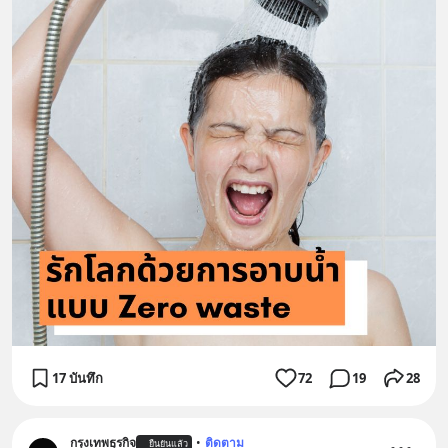
17 บันทึก
72
19
28
กรุงเทพธุรกิจ
•
ติดตาม
ยืนยันแล้ว