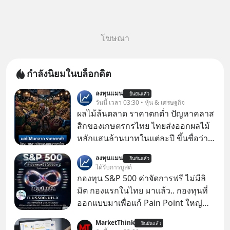
โฆษณา
กำลังนิยมในบล็อกดิต
ลงทุนแมน
ยืนยันแล้ว
วันนี้ เวลา 03:30 • หุ้น & เศรษฐกิจ
ผลไม้ล้นตลาด ราคาตกต่ำ ปัญหาคลาส
สิกของเกษตรกรไทย ไทยส่งออกผลไม้
หลักแสนล้านบาทในแต่ละปี ขึ้นชื่อว่า
เป็นผู้ผลิตและส่งออกผลไม้เมืองร้อน
ลงทุนแมน
ยืนยันแล้ว
เบอร์ต้น ๆ ของโลก
ได้รับการบูสต์
กองทุน S&P 500 ค่าจัดการฟรี ไม่มีลิ
มิต กองแรกในไทย มาแล้ว.. กองทุนที่
ออกแบบมาเพื่อแก้ Pain Point ใหญ่
ของนักลงทุนไทยพร้อมกัน 3 เรื่อง
MarketThink
ยืนยันแล้ว