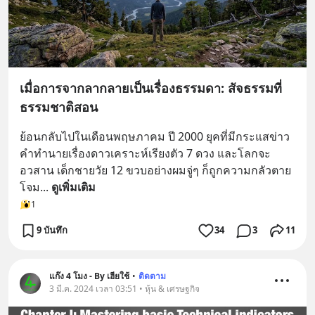
เมื่อการจากลากลายเป็นเรื่องธรรมดา: สัจธรรมที่
ธรรมชาติสอน
ย้อนกลับไปในเดือนพฤษภาคม ปี 2000 ยุคที่มีกระแสข่าว
คำทำนายเรื่องดาวเคราะห์เรียงตัว 7 ดวง และโลกจะ
อวสาน เด็กชายวัย 12 ขวบอย่างผมจู่ๆ ก็ถูกความกลัวตาย
โจม
... 
ดูเพิ่มเติม
1
9 บันทึก
34
3
11
แก๊ง 4 โมง - By เฮียใช้
•
ติดตาม
3 มี.ค. 2024 เวลา 03:51 • หุ้น & เศรษฐกิจ