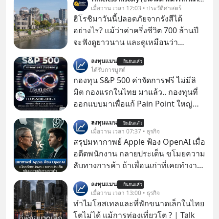
เมื่อวาน เวลา 12:03 • ประวัติศาสตร์
ฮิโรชิมาวันนี้ปลอดภัยจากรังสีได้
อย่างไร? แม้ว่าค่าครึ่งชีวิต 700 ล้านปี
จะฟังดูยาวนาน และดูเหมือนว่า
“ยูเรเนียม-235 (Uranium-235)” น่าจะ
ลงทุนแมน
ยืนยันแล้ว
ยังคงอันตรายไปอีกยาวนานมาก แต่อัน
ได้รับการบูสต์
ที่จริง นี่คือสาเหตุหลักที่ทำให้ยูเรเนียม
กองทุน S&P 500 ค่าจัดการฟรี ไม่มีลิ
ไม่ใช่ภัยคุกคามหลักหลังการทิ้งระเบิด
มิต กองแรกในไทย มาแล้ว.. กองทุนที่
ที่ฮิโรชิมา
ออกแบบมาเพื่อแก้ Pain Point ใหญ่
ของนักลงทุนไทยพร้อมกัน 3 เรื่อง
ลงทุนแมน
ยืนยันแล้ว
เมื่อวาน เวลา 07:37 • ธุรกิจ
สรุปมหากาพย์ Apple ฟ้อง OpenAI เมื่อ
อดีตพนักงาน กลายประเด็น ขโมยความ
ลับทางการค้า ถ้าเพื่อนเก่าที่เคยทำงาน
ด้วยกัน ทักมาขอให้เราช่วยหาไฟล์งาน
ลงทุนแมน
ยืนยันแล้ว
เก่าที่เขาเคยทำไว้ ตอนยังอยู่บริษัท
เมื่อวาน เวลา 13:00 • ธุรกิจ
เดียวกัน
ทำไมโฮสเทลและที่พักขนาดเล็กในไทย
โตไม่ได้ แม้การท่องเที่ยวโต ? | Talk