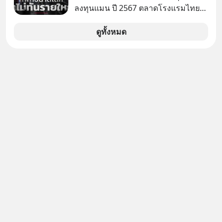
ลงทุนแมน ปี 2567 ตลาดโรงแรมไทย
มูลค่ารวมเฉียด 4 แสนล้านบาท แต่รู้
หรือไม่ว่า รายได้กว่า 85% กระจุกอยู่กับ
ดูทั้งหมด
ผู้ประกอบการรายใหญ่ และมีอัตราการ
เติบโตได้ถึง 16% ขณะที่ผู้ประกอบการ
โฮสเทลและที่พักขนาดเล็ก ซึ่งมีสัดส่วน
ถึง 91% ของธุรกิจที่พักทั้งหมด กลับโต
เพียง 1.3% เท่านั้น เกิดอะไรขึ้นกับที่พัก
รายเล็ก ? อะไรคือข้อจำกัดที่ทำให้โต
ไม่สุด และต้องปลดล็อกกฎเกณฑ์ไหน
เพื่อให้รายเล็กเติบโตได้มากกว่าที่เป็น
อยู่ ? Talk ลงทุนแมนชวนมาวิเคราะห์
เรื่องนี้ กับคุณนรี สุเนต์ตา นายกสมาคม
โฮสเทลและที่พักขนาดเล็ก
(ประเทศไทย)