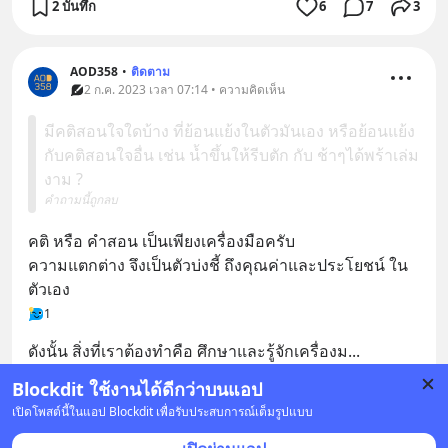
2 บันทึก
6
7
3
AOD358
•
ติดตาม
2 ก.ค. 2023 เวลา 07:14 • ความคิดเห็น
มีคติสอนใจใดบ้าง ที่ย้อนแย้งในตัวมันเอง หรือย้อนแย้ง
กับคติสอนใจอื่น เช่น น้ำขึ้นให้รีบตัก กับ ช้าๆได้พร้าเล่ม
งาม ?
คำถามนี้ถูกลบ
คติ หรือ คำสอน เป็นเพียงเครื่องมือครับ
ความแตกต่าง จึงเป็นตัวบ่งชี้ ถึงคุณค่าและประโยชน์ ใน
ตัวเอง
1
ดังนั้น สิ่งที่เราต้องทำคือ ศึกษาและรู้จักเครื่องม
... 
ดูเพิ่มเติม
Blockdit ใช้งานได้ดีกว่าบนแอป
1
เปิดโพสต์นี้ในแอป Blockdit เพื่อรับประสบการณ์เต็มรูปแบบ
1 บันทึก
9