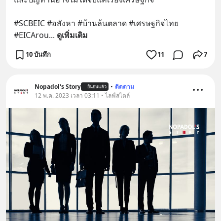
#SCBEIC #อสังหา #บ้านล้นตลาด #เศรษฐกิจไทย 
#EICArou
... 
ดูเพิ่มเติม
10 บันทึก
11
7
Nopadol's Story
•
ติดตาม
ยืนยันแล้ว
12 พ.ค. 2023 เวลา 03:11 • ไลฟ์สไตล์