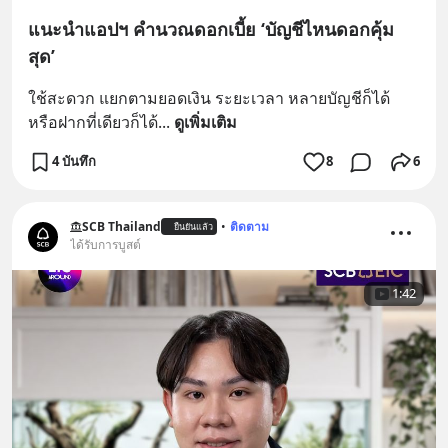
แนะนำแอปฯ คำนวณดอกเบี้ย ‘บัญชีไหนดอกคุ้ม
สุด’
ใช้สะดวก แยกตามยอดเงิน ระยะเวลา หลายบัญชีก็ได้ 
หรือฝากที่เดียวก็ได้
... 
ดูเพิ่มเติม
4 บันทึก
8
6
SCB Thailand
•
ติดตาม
ยืนยันแล้ว
ได้รับการบูสต์
1:42