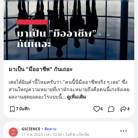
มาเป็น "มืออาชีพ" กันเถอะ
เคยได้ยินคำนี้ไหมครับว่า "คนนี้นี่มืออาชีพจริง ๆ เลย" ซึ่ง
ส่วนใหญ่ความหมายที่เรามักจะหมายถึงคือคนนี้เก่งจังเลย 
ผลงานสุดยอดอะไรแบบนี้
... 
ดูเพิ่มเติม
7 บันทึก
6
4
GSCIENCE
•
ติดตาม
11 ก.พ. 2023 เวลา 10:30 • ไอที & แก็ดเจ็ต