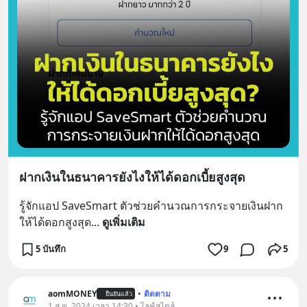
ฝากเงินในธนาคารยังไงให้ได้ดอกเบี้ยสูงสุด
รู้จักแอป SaveSmart ตัวช่วยคำนวณการกระจายเงินฝาก
ให้ได้ดอกสูงสุด
... 
ดูเพิ่มเติม
5 บันทึก
9
5
aomMONEY
•
ติดตาม
ยืนยันแล้ว
1 ส.ค. 2024 เวลา 14:30 • ไลฟ์สไตล์