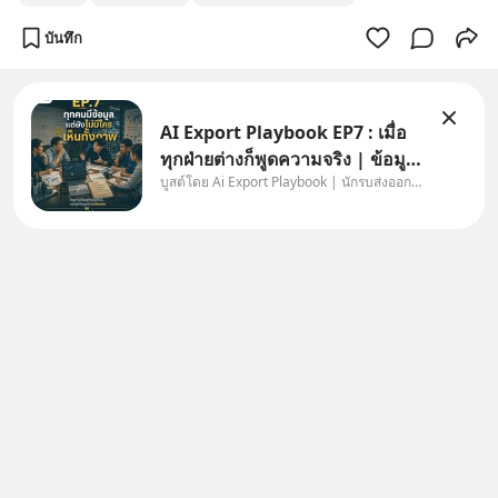
บันทึก
AI Export Playbook EP7 : เมื่อ
ทุกฝ่ายต่างก็พูดความจริง | ข้อมูล
บูสต์โดย Ai Export Playbook | นักรบส่งออกยุค AI
ไม่ได้โกหก แต่คนเราเลือกมอง
เฉพาะส่วนที่เกี่ยวกับตัวเองเสมอ