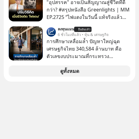
ยอด 2 ล้านบาทขึ้นไป ฟรีค่าธรรมเนียม
"อุปสรรค" อาจเป็นสัญญาณสู่ชีวิตที่ดี
ซื้อ
กว่า? #สรุปหนังสือ Greenlights | MM
EP.2725 “ไฟแดงในวันนี้ แท้จริงแล้ว
อาจเป็นสัญญาณไฟเขียวที่ยังไม่ถึงเวลา
ลงทุนแมน
ยืนยันแล้ว
เปลี่ยนสี” McConaughey ดาราดาวรุ่ง
6 ชั่วโมงที่แล้ว • หุ้น & เศรษฐกิจ
ในยุคหนึ่ง เคยปฏิเสธเงินค่าตัวหนังรอม
การศึกษาเหลื่อมล้ำ ปัญหาใหญ่ฉุด
คอมที่สูงถึง 14.5 ล้านดอลลาร์ (หรือ
เศรษฐกิจไทย 340,584 ล้านบาท คือ
ราว 500 ล้านบาท) เพียงเพราะเขาไม่
ตัวเลขงบประมาณที่กระทรวง
อยากขังตัวเองไว้ในกล่องเดิมๆ ผลที่
ศึกษาธิการ ได้รับจัดสรรในงบประมาณ
ตามมาคือ โทรศัพท์ของเขากลายเป็น
รายจ่ายประจำปี 2568 ซึ่งมากที่สุดเป็น
ดูทั้งหมด
ความเงียบสนิทนานถึง 14 เดือนเต็ม แต่
อันดับ 2 รองจากกระทรวงการคลัง
ความเงียบและ "ไฟแดง" ในวันนั้นกลับ
กลายเป็นการถอยหลังเพื่อตั้งหลัก จนส่ง
ให้เขาก้าวขึ้นไปยืนถือรางวัลออสการ์
ในบทบาทที่เปลี่ยนชีวิตเขาไปตลอดกาล
ใน MM EP. นี้ เราจะมาร่วมถอดรหัส
และปรับวิธีคิดกันว่า Greenlight (ไฟ
เขียว) จะสร้างมันขึ้นมาล่วงหน้าด้วย
วินัยและความพร้อมได้อย่างไร?