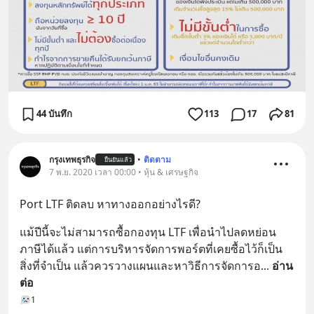
44 บันทึก
113
17
81
กรุงเทพธุรกิจ
•
ติดตาม
ยืนยันแล้ว
7 พ.ย. 2020 เวลา 00:00 • หุ้น & เศรษฐกิจ
Port LTF ติดลบ หาทางออกอย่างไรดี?
แม้ปีนี้จะไม่สามารถซื้อกองทุน LTF เพื่อนำไปลดหย่อน
ภาษีได้แล้ว แต่การบริหารจัดการพอร์ตที่เคยซื้อไว้ก็เป็น
สิ่งที่จำเป็น แล้วควรวางแผนและหาวิธีการจัดการอ
... 
อ่าน
ต่อ
1