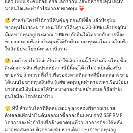
แล้วแบบนี้ จะคบต่อดี หรือ เลิกรากันไปเพื่อหากองทุนใหม่ที่
น่าสนใจและทำกำไรมากลบขาดทุน ❤️‍🩹
🤔 สำหรับใครที่ได้ภาษีคืนคุ้มๆ ตอนปีที่ซื้อ แล้วปัจจุบัน
ขาดทุนไม่เยอะมาก เช่น ได้ภาษีคืนฐาน 20-30% แล้วปัจจุบัน
มีผลขาดทุนอยู่ประมาณ 10% คงตัดสินใจไม่ยากกับการที่จะ
ขายออกมาเพื่อนำเงินทุนที่ได้รับคืนมาลงทุนต่อในกองอื่นเพื่อ
ใช้สิทธิประโยชน์ทางภาษีแทน
🤗 แต่ถ้าเราไม่ได้จำเป็นต้องใช้เงินก้อนนี้ ใช้เงินก้อนใหม่ซื้อ
สินค้าการเงินเพื่อประหยัดภาษีปีนี้ต่อได้ ก็ไม่จำเป็นต้องรีบ
ขายครับ สามารถทิ้งไว้เพื่อรอจังหวะที่ตลาดดีขึ้นและอาจขาย
ได้แบบไม่ขาดทุนเงินต้น (แต่ขาดทุนมูลค่าตามเวลาเรียบร้อย) 
บางกองมีเงินปันผลให้บ้าง บางกองจ่ายสม่ำเสมอ ก็ถือว่ายัง
อุ่นใจมีอะไรกลับมาบ้าง
🫣 ทีนี้ สำหรับใครที่ติดลบเยอะๆ อาจลองพิจารณาขาย
คัทลอสเพื่อนำเงินต้นออกมาซื้อกองอื่นแทน อาทิ SSF RMF 
โดยการจะทำกำไรเพื่อล้างขาดทุนที่ว่า เราอาจต้องใช้พลัง
มากพอสมควร ตัวอย่างเช่น หากเดิม LTF เราขาดทุนอยู่