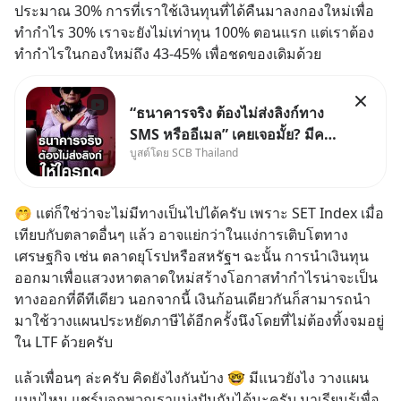
ประมาณ 30% การที่เราใช้เงินทุนที่ได้คืนมาลงกองใหม่เพื่อ
ทำกำไร 30% เราจะยังไม่เท่าทุน 100% ตอนแรก แต่เราต้อง
ทำกำไรในกองใหม่ถึง 43-45% เพื่อชดของเดิมด้วย
“ธนาคารจริง ต้องไม่ส่งลิงก์ทาง
SMS หรืออีเมล” เคยเจอมั้ย? มีคน
บูสต์โดย SCB Thailand
อ้างว่าโทรจากธนาคาร บอกว่า
บัญชีมีปัญหา แล้วให้กดลิงก์โน่นนี่
หรือสแกนคิวอาร์โค้ดทันที มาฟัง
🤭 แต่ก็ใช่ว่าจะไม่มีทางเป็นไปได้ครับ เพราะ SET Index เมื่อ
“ป้าเก๋าเล่ากลโกง” เพื่อรู้ทันมุก
เทียบกับตลาดอื่นๆ แล้ว อาจแย่กว่าในแง่การเติบโตทาง
หลอกลวงในคราบ
เศรษฐกิจ เช่น ตลาดยุโรปหรือสหรัฐฯ ฉะนั้น การนำเงินทุน
ออกมาเพื่อแสวงหาตลาดใหม่สร้างโอกาสทำกำไรน่าจะเป็น
ทางออกที่ดีทีเดียว นอกจากนี้ เงินก้อนเดียวกันก็สามารถนำ
มาใช้วางแผนประหยัดภาษีได้อีกครั้งนึงโดยที่ไม่ต้องทิ้งจมอยู่
ใน LTF ด้วยครับ
แล้วเพื่อนๆ ล่ะครับ คิดยังไงกันบ้าง 🤓 มีแนวยังไง วางแผน
แบบไหน แชร์บอกพวกเราแบ่งปันกันได้นะครับ มาเรียนรู้เพื่อ