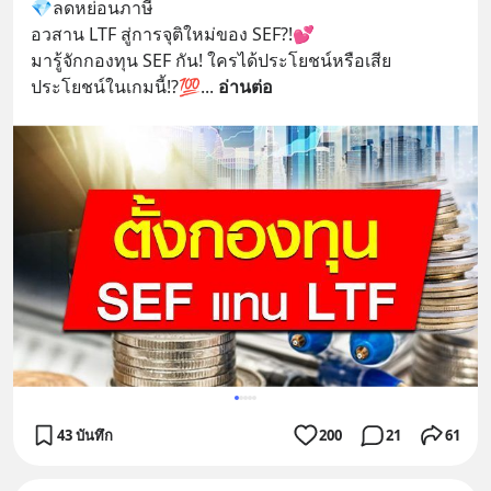
💎ลดหย่อนภาษี
อวสาน LTF สู่การจุติใหม่ของ SEF?!💕
มารู้จักกองทุน SEF กัน! ใครได้ประโยชน์หรือเสีย
ประโยชน์ในเกมนี้!?💯
... 
อ่านต่อ
43 บันทึก
200
21
61