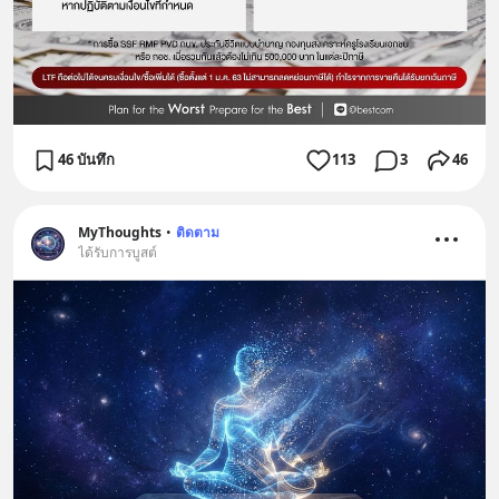
46 บันทึก
113
3
46
MyThoughts
•
ติดตาม
ได้รับการบูสต์