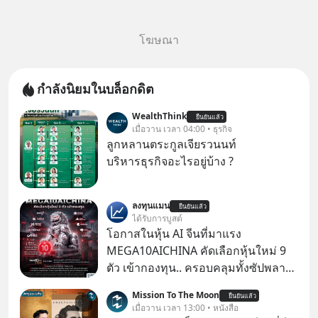
โฆษณา
กำลังนิยมในบล็อกดิต
WealthThink
ยืนยันแล้ว
เมื่อวาน เวลา 04:00 • ธุรกิจ
ลูกหลานตระกูลเจียรวนนท์
บริหารธุรกิจอะไรอยู่บ้าง ?
ลงทุนแมน
ยืนยันแล้ว
ได้รับการบูสต์
โอกาสในหุ้น AI จีนที่มาแรง
MEGA10AICHINA คัดเลือกหุ้นใหม่ 9
ตัว เข้ากองทุน.. ครอบคลุมทั้งซัปพลาย
เชน AI จีน พิเศษ ช่วง 3 - 19 ส.ค. 69 มี
Mission To The Moon
ยืนยันแล้ว
โปรโมชัน ลด 50% ค่าธรรมเนียมซื้อ |
เมื่อวาน เวลา 13:00 • หนังสือ