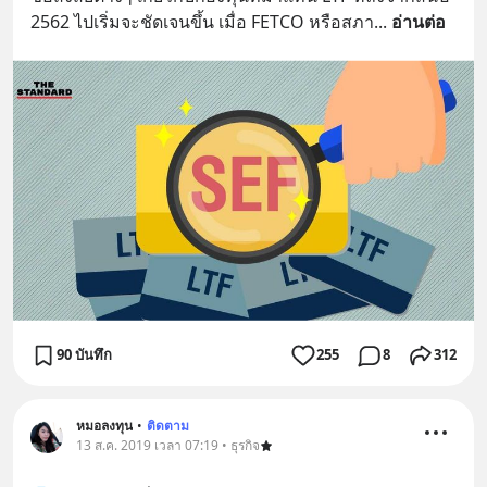
2562 ไปเริ่มจะชัดเจนขึ้น เมื่อ FETCO หรือสภา
... 
อ่านต่อ
90 บันทึก
255
8
312
หมอลงทุน
•
ติดตาม
13 ส.ค. 2019 เวลา 07:19 • ธุรกิจ