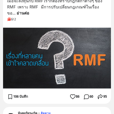
เมื่อจะลงทุนกับ RMF เราก็ต้องทราบกฎกติกาต่างๆ ของ 
RMF  เพราะ RMF   มีการปรับเปลี่ยนกฎเกณฑ์ในเรื่อง
ขอ
... 
อ่านต่อ
2
106 บันทึก
86
60
95
หุ้นพอร์ทระเบิด
•
ติดตาม