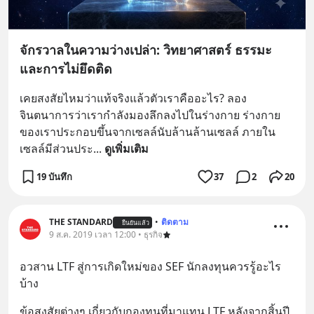
จักรวาลในความว่างเปล่า: วิทยาศาสตร์ ธรรมะ
และการไม่ยึดติด
เคยสงสัยไหมว่าแท้จริงแล้วตัวเราคืออะไร? ลอง
จินตนาการว่าเรากำลังมองลึกลงไปในร่างกาย ร่างกาย
ของเราประกอบขึ้นจากเซลล์นับล้านล้านเซลล์ ภายใน
เซลล์มีส่วนประ
... 
ดูเพิ่มเติม
19 บันทึก
37
2
20
THE STANDARD
•
ติดตาม
ยืนยันแล้ว
9 ส.ค. 2019 เวลา 12:00 • ธุรกิจ
อวสาน LTF สู่การเกิดใหม่ของ SEF นักลงทุนควรรู้อะไร
บ้าง
ข้อสงสัยต่างๆ เกี่ยวกับกองทุนที่มาแทน LTF หลังจากสิ้นปี 