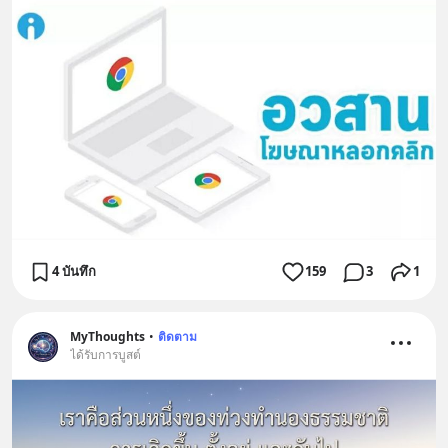
4 บันทึก
159
3
1
MyThoughts
•
ติดตาม
ได้รับการบูสต์