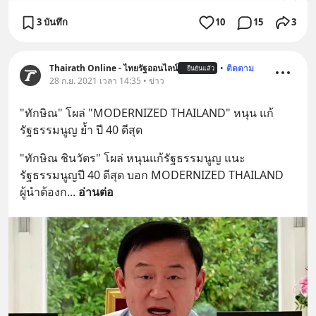
3 บันทึก
10
15
3
Thairath Online - ไทยรัฐออนไลน์
•
ติดตาม
ยืนยันแล้ว
28 ก.ย. 2021 เวลา 14:35 • ข่าว
"ทักษิณ" โผล่ "MODERNIZED THAILAND" หนุน แก้
รัฐธรรมนูญ ย้ำ ปี 40 ดีสุด
"ทักษิณ ชินวัตร" โผล่ หนุนแก้รัฐธรรมนูญ แนะ 
รัฐธรรมนูญปี 40 ดีสุด บอก MODERNIZED THAILAND 
ผู้นำต้องก
... 
อ่านต่อ