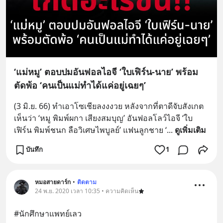
‘แม่หมู’ ตอบปมอันฟอลไอจี ‘ใบเฟิร์น-นาย’ พร้อม
ตัดพ้อ ‘คนเป็นแม่ทำได้แค่อยู่เฉยๆ’
(3 มิ.ย. 66) ทำเอาโซเชียลงงงวย หลังจากที่ตาดีจับสังเกต
เห็นว่า ‘หมู พิมพ์ผกา เสียงสมบุญ’ อันฟอลโลว์ไอจี ‘ใบ
เฟิร์น พิมพ์ชนก ลือวิเศษไพบูลย์’ แฟนลูกชาย ‘
... 
ดูเพิ่มเติม
บันทึก
1
หมอสายดาร์ก
•
ติดตาม
24 พ.ย. 2020 เวลา 10:35 • ความคิดเห็น
#นักศึกษาแพทย์เลว