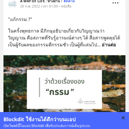
A WAY OF LIFE : ทางผ่าน
•
ติดตาม
20 ก.พ. 2022 เวลา 01:00 • หนังสือ
"แก้กรรม ?"
ในครั้งพุทธกาล มีภิกษุอธิบายเกี่ยวกับวิญญาณว่า 
วิญญาณ คือสภาพที่รับรู้อารมณ์ต่างๆ ได้ สื่อสารพูดคุยได้ 
เป็นผู้รับผลของกรรมดีกรรมชั่ว เป็นผู้ที่แล่นไป
... 
อ่านต่อ
Blockdit ใช้งานได้ดีกว่าบนแอป
เปิดโพสต์นี้ในแอป Blockdit เพื่อรับประสบการณ์เต็มรูปแบบ