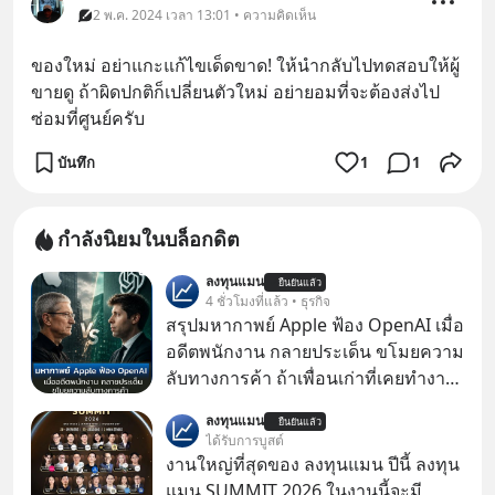
2 พ.ค. 2024 เวลา 13:01 • ความคิดเห็น
ของใหม่ อย่าแกะแก้ไขเด็ดขาด! ให้นำกลับไปทดสอบให้ผู้
ขายดู ถ้าผิดปกติก็เปลี่ยนตัวใหม่ อย่ายอมที่จะต้องส่งไป
ซ่อมที่ศูนย์ครับ
บันทึก
1
1
กำลังนิยมในบล็อกดิต
ลงทุนแมน
ยืนยันแล้ว
4 ชั่วโมงที่แล้ว • ธุรกิจ
สรุปมหากาพย์ Apple ฟ้อง OpenAI เมื่อ
อดีตพนักงาน กลายประเด็น ขโมยความ
ลับทางการค้า ถ้าเพื่อนเก่าที่เคยทำงาน
ด้วยกัน ทักมาขอให้เราช่วยหาไฟล์งาน
ลงทุนแมน
ยืนยันแล้ว
เก่าที่เขาเคยทำไว้ ตอนยังอยู่บริษัท
ได้รับการบูสต์
เดียวกัน
งานใหญ่ที่สุดของ ลงทุนแมน ปีนี้ ลงทุน
แมน SUMMIT 2026 ในงานนี้จะมี