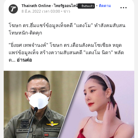
Thairath Online - ไทยรัฐออนไลน์
•
ติดตาม
ยืนยันแล้ว
8 มี.ค. 2022 เวลา 03:00 • ข่าว
โฆษก ตร.ฮึ่มแชร์ข้อมูลเท็จคดี "แตงโม" ทำสังคมสับสน 
โทษหนัก-ติดคุก
"ยิ่งยศ เทพจำนงค์" โฆษก ตร.เตือนสังคมโซเชียล หยุด
แพร่ข้อมูลเท็จ สร้างความสับสนคดี "แตงโม นิดา" พลัด
ต
... 
อ่านต่อ