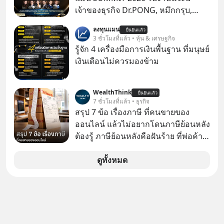
เจ้าของธุรกิจ Dr.PONG, หมึกกรุบ,
Srichand, Jones’ Salad, LA GLACE,
ลงทุนแมน
ยืนยันแล้ว
Fastwork, MizuMi, KARMART, อิชิตัน
3 ชั่วโมงที่แล้ว • หุ้น & เศรษฐกิจ
มาแชร์ความรู้การสร้างธุรกิจ
รู้จัก 4 เครื่องมือการเงินพื้นฐาน ที่มนุษย์
เงินเดือนไม่ควรมองข้าม
WealthThink
ยืนยันแล้ว
7 ชั่วโมงที่แล้ว • ธุรกิจ
สรุป 7 ข้อ เรื่องภาษี ที่คนขายของ
ออนไลน์ แล้วไม่อยากโดนภาษีย้อนหลัง
ต้องรู้ ภาษีย้อนหลังคือฝันร้าย ที่พ่อค้า
แม่ค้าคนไหนก็คงไม่อยากพบเจอ
ดูทั้งหมด