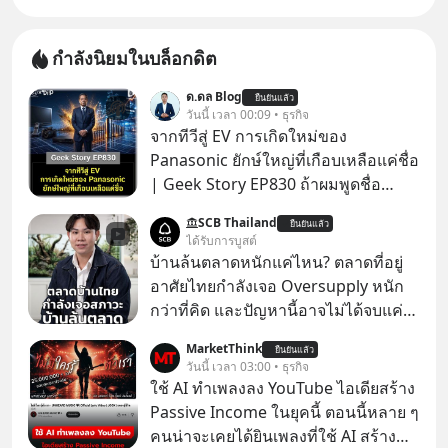
กำลังนิยมในบล็อกดิต
ด.ดล Blog
ยืนยันแล้ว
วันนี้ เวลา 00:09 • ธุรกิจ
จากทีวีสู่ EV การเกิดใหม่ของ
Panasonic ยักษ์ใหญ่ที่เกือบเหลือแค่ชื่อ
| Geek Story EP830 ถ้าผมพูดชื่อ
Panasoni คุณนึกถึงอะไร? ทีวี, ตู้เย็น,
SCB Thailand
ยืนยันแล้ว
ถ่านไฟฉาย? ถ้าคุณยังคิดแบบนั้น แสดง
ได้รับการบูสต์
ว่าคุณกำลังพลาดเรื่องราวการ
บ้านล้นตลาดหนักแค่ไหน? ตลาดที่อยู่
‘Rebranding’ ที่ดุเดือดที่สุดใน
อาศัยไทยกำลังเจอ Oversupply หนัก
ประวัติศาสตร์ญี่ปุ่น! รู้หรือไม่ว่า ในวันที่
กว่าที่คิด และปัญหานี้อาจไม่ได้จบแค่
พวกเขาขาดทุนย่อยยับเกือบ 3 แสนล้าน
เรื่องเศรษฐกิจ #SCBEIC #อสังหา #บ้าน
MarketThink
บาท Panasonic ตัดสินใจหักดิบ ทิ้ง
ยืนยันแล้ว
ล้นตลาด #เศรษฐกิจไทย #EICAround
วันนี้ เวลา 03:00 • ธุรกิจ
ตลาดเครื่องใช้ไฟฟ้าที่สู้ B2C ไม่ไหว
#SCBThailand สามารถดูคลิปที่
ใช้ AI ทำเพลงลง YouTube ไอเดียสร้าง
แล้วหันไปเดิมพันครั้งใหญ่กับ Tesla
youtube ประกอบได้ที่ link :
Passive Income ในยุคนี้ ตอนนี้หลาย ๆ
และ Software Solutions จนวันนี้พวก
https://youtube.com/shorts/-
คนน่าจะเคยได้ยินเพลงที่ใช้ AI สร้าง