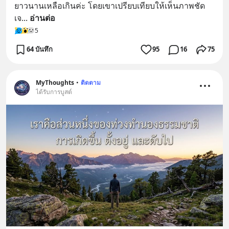
ยาวนานเหลือเกินค่ะ โดยเขาเปรียบเทียบให้เห็นภาพชัด
เจ
... 
อ่านต่อ
5
64 บันทึก
95
16
75
MyThoughts
•
ติดตาม
ได้รับการบูสต์