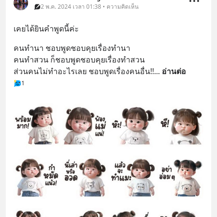
2 พ.ค. 2024 เวลา 01:38 • ความคิดเห็น
เคยได้ยินคำพูดนี้ค่ะ
คนทำนา ชอบพูดชอบคุยเรื่องทำนา
คนทำสวน ก็ชอบพูดชอบคุยเรื่องทำสวน
ส่วนคนไม่ทำอะไรเลย ชอบพูดเรื่องคนอื่น!!
... 
อ่านต่อ
1