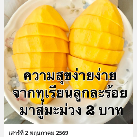
เสาร์ที่ 2 พฤษภาคม 2569