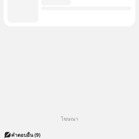
โฆษณา
คำตอบอื่น
(
9
)