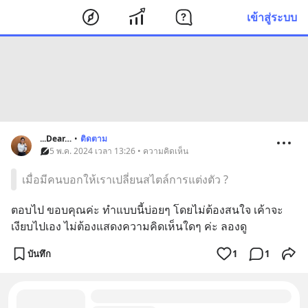
เข้าสู่ระบบ
...Dear…
•
ติดตาม
5 พ.ค. 2024 เวลา 13:26 • ความคิดเห็น
เมื่อมีคนบอกให้เราเปลี่ยนสไตล์การแต่งตัว ?
ตอบไป ขอบคุณค่ะ ทำแบบนี้บ่อยๆ โดยไม่ต้องสนใจ เค้าจะ
เงียบไปเอง ไม่ต้องแสดงความคิดเห็นใดๆ ค่ะ ลองดู
บันทึก
1
1