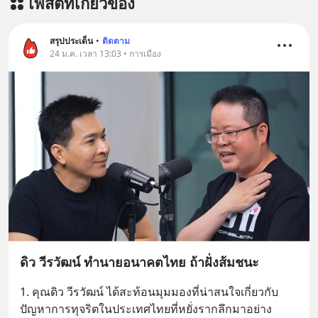
โพสต์ที่เกี่ยวข้อง
https://lin.ee/aMEkyNA
=========================
สนับสนุนโดย Inspire English
สรุปประเด็น
•
ติดตาม
24 ม.ค. เวลา 13:03 • การเมือง
========================= 📍กด
รับสิทธิ์ทดลองเรียนฟรี! กับ Inspire
English ที่นี่ : inspire-
english.in.th/event/inspire-english-
x-ด-ดล-blog-mrtharadhol-แคมเปญ
พิเศษ/ ติดต่อสอบถามคอร์สเรียนเพิ่ม
เติม Line : https://lin.ee/uaQvU5C
#เรียนรู้ผ่านการใช้จริง #มากกว่าการ
เรียนภาษา #InspireEnglish
ดิว วีรวัฒน์ ทำนายอนาคตไทย ถ้าฝั่งส้มชนะ
1. คุณดิว วีรวัฒน์ ได้สะท้อนมุมมองที่น่าสนใจเกี่ยวกับ
ปัญหาการทุจริตในประเทศไทยที่หยั่งรากลึกมาอย่าง