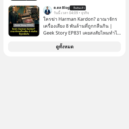
เขากลายเป็นกระดูกสันหลังของ
xU9gYcfVJk?feature=share
ผ่านหูกันมาบ้าง เช่น เพลง “ไม่มีใคร
อุตสาหกรรม EV โลกไปแล้ว… พวกเขา
ด.ดล Blog
ยืนยันแล้ว
รู้ตัวเรา” จากช่องชื่อว่า UNHEARD
วันนี้ เวลา 04:09 • ธุรกิจ
ทำได้อย่างไร เลือกฟังกันได้เลยนะครับ
MUSIC ที่ตอนนี้มียอดรับชมกว่า 26
ใครฆ่า Harman Kardon? อาณาจักร
อย่าลืมกด Follow ติดตาม PodCast
ล้านครั้งแล้ว
เครื่องเสียง 8 พันล้านที่ถูกกลืนกิน |
ช่อง Geek Forever’s Podcast ของผม
Geek Story EP831 เคยสงสัยไหมทำไม
กันด้วยนะครับ 🎧 ฟังผ่าน Spotify :
หูฟัง AKG ถึงกลายเป็นแค่ของแถมใน
https://tinyurl.com/mr39sd7c 🎧 ฟัง
กล่องมือถือ? หรือลำโพง JBL ถึงวางขาย
ดูทั้งหมด
ผ่าน Apple Podcast :
เกลื่อนตามห้างทั่วไป? ทั้งที่จริง ๆ แล้ว
https://tinyurl.com/rnca48jp 🎧 ฟัง
ชื่อเหล่านี้คือ “ตำนาน” ระดับเทพที่นัก
ผ่าน Podbean :
เล่นเครื่องเสียงยุคก่อนยอมจ่ายเงินหลัก
https://tinyurl.com/mryu7dv7 🎧
แสนเพื่อครอบครอง แต่เบื้องหลังความ
ฟังผ่าน Youtube :
แมสนี้ มีโศกนาฏกรรมของโลกธุรกิจ
https://youtu.be/IF27yAxJVDE The
ซ่อนอยู่ อาณาจักรเครื่องเสียงที่ยิ่งใหญ่
original article appeared here
ที่สุดบนโลก ถูกกว้านซื้อไปด้วยมูลค่า 8
https://www.tharadhol.com/geek-
พันล้านดอลลาร์โดย Samsung และสิ่ง
story-ep830-the-rebirth-of-
ที่เจ็บปวดที่สุดคือ ยักษ์ใหญ่จาก
panasonic/ ติดตามสาระดี ๆ อัพเดททุก
เกาหลีใต้ไม่ได้ซื้อเพราะหลงใหลใน
วันผ่าน Line OA ด.ดล Blog คลิกเลย -->
เสียงเพลง แต่ซื้อเพื่อเป็นทางลัดเอา
https://lin.ee/aMEkyNA