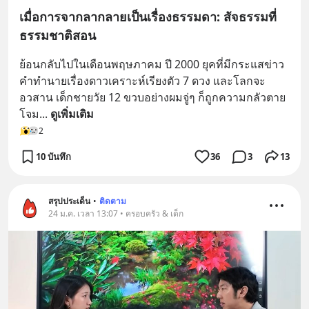
เมื่อการจากลากลายเป็นเรื่องธรรมดา: สัจธรรมที่
ธรรมชาติสอน
ย้อนกลับไปในเดือนพฤษภาคม ปี 2000 ยุคที่มีกระแสข่าว
คำทำนายเรื่องดาวเคราะห์เรียงตัว 7 ดวง และโลกจะ
อวสาน เด็กชายวัย 12 ขวบอย่างผมจู่ๆ ก็ถูกความกลัวตาย
โจม
... 
ดูเพิ่มเติม
2
10 บันทึก
36
3
13
สรุปประเด็น
•
ติดตาม
24 ม.ค. เวลา 13:07 • ครอบครัว & เด็ก