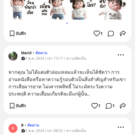
บันทึก
1
Marid
•
ติดตาม
1 พ.ค. 2024 เวลา 13:17 • ความคิดเห็น
หากคุณ ไม่ได้แต่งตัวล่อแหลมแล้วจะเห็นได้ชัดว่า การ
อ่านหนังสือหรือหาความรู้รอบตัวเป็นสิ่งสำคัญสำหรับเขา 
การเสียมารยาท ไม่เคารพสิทธิ์ ไม่ระมัดระวังความ
ประพฤติ ความเสื่อมเกียรติจะมีแก่ผู้นั้น..
บันทึก
1
1
B
•
ติดตาม
B
1 พ.ค. 2024 เวลา 08:32 • ความคิดเห็น