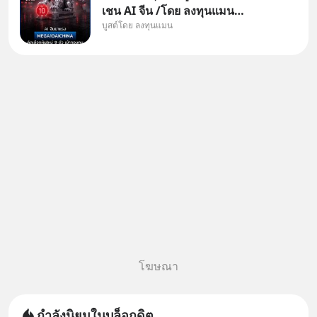
เชน AI จีน /โดย ลงทุนแมน
บูสต์โดย ลงทุนแมน
✅ลงทุนตรง คัด 10 ผู้นำเน้น ๆ ใน
ธีม AI จีน ✅คัดเลือกหุ้นใหม่ 9 ตัว
เข้ากองทุน ✅ร่วมเป็นเจ้าของผู้นำ
AI จีน ตั้งแต่โรงงานผลิตชิป หน่วย
ความจำ โมเดล
โฆษณา
กำลังนิยมในบล็อกดิต