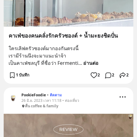
คาเฟ่ของคนคลั่งรักครัวซองต์ + น้ำมะยงชิดปั่น
ใครเลิฟครัวซองต์มากองกันตรงนี้
เรามีร้านนึงจะมาแนะนำจ้า
เป็นคาเฟ่ชลบุรี ที่ชื่อว่า Fermenti
... 
อ่านต่อ
1 บันทึก
2
2
2
PookieFoodie
•
ติดตาม
26 มิ.ย. 2023 เวลา 11:18 • ท่องเที่ยว
ตื่น coffee & family