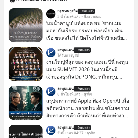
กรุงเทพธุรกิจ
ยืนยันแล้ว
5 ชั่วโมงที่แล้ว • สิ่งแวดล้อม
‘แม่น้ำดานูบ’ แห้งขอด พบ ‘ซากแมม
มอธ’ ยันเรือรบ กระทบท่องเที่ยว-เดิน
เรือ ขนส่งไม่ได้ ปิดโรงไฟฟ้านิวเคลียร์
ขาดน้ำหล่อเย็น “ทวีปยุโรป” กำลังเผชิญ
ลงทุนแมน
ยืนยันแล้ว
กับฤดูร้อนรุนแรงและภัยแล้งที่ยาวนาน
ได้รับการบูสต์
อย่างไม่เคยปรากฏมาก่อน ส่งผลให้
งานใหญ่ที่สุดของ ลงทุนแมน ปีนี้ ลงทุน
แม่น้ำหลายสายลดระดับลงสู่ระดับต่ำ
แมน SUMMIT 2026 ในงานนี้จะมี
สุดเป็นประวัติการณ์ โดยเฉพาะ “แม่น้ำ
เจ้าของธุรกิจ Dr.PONG, หมึกกรุบ,
ดานูบ” ซึ่งเป็นแม่น้ำยาวอันดับสองของ
Srichand, Jones’ Salad, LA GLACE,
ลงทุนแมน
ยุโรปที่ไหลผ่าน 10 ประเทศ ที่มีปริมาณ
ยืนยันแล้ว
Fastwork, MizuMi, KARMART, อิชิตัน
8 ชั่วโมงที่แล้ว • ธุรกิจ
น้ำลดต่ำลงเป็นประวัติศาสตร์ จนเผยให้
มาแชร์ความรู้การสร้างธุรกิจ
สรุปมหากาพย์ Apple ฟ้อง OpenAI เมื่อ
เห็นร่องรอยทางประวัติศาสตร์ที่เคยจม
อดีตพนักงาน กลายประเด็น ขโมยความ
อยู่ใต้น้ำมานานหลายศตวรรษ
ลับทางการค้า ถ้าเพื่อนเก่าที่เคยทำงาน
ด้วยกัน ทักมาขอให้เราช่วยหาไฟล์งาน
ลงทุนแมน
ยืนยันแล้ว
เก่าที่เขาเคยทำไว้ ตอนยังอยู่บริษัท
วันนี้ เวลา 04:27 • ธุรกิจ
เดียวกัน