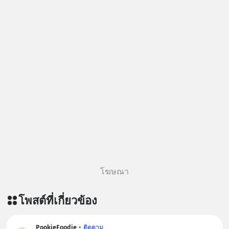
โฆษณา
โพสต์ที่เกี่ยวข้อง
PookieFoodie
•
ติดตาม