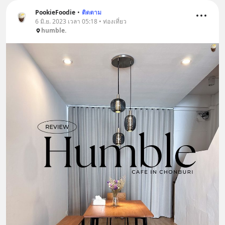
PookieFoodie
•
ติดตาม
6 มิ.ย. 2023 เวลา 05:18 • ท่องเที่ยว
humble.