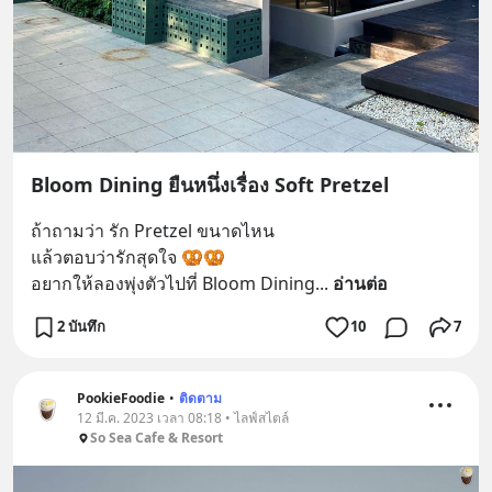
Bloom Dining ยืนหนึ่งเรื่อง Soft Pretzel
ถ้าถามว่า รัก Pretzel ขนาดไหน
แล้วตอบว่ารักสุดใจ 🥨🥨
อยากให้ลองพุ่งตัวไปที่ Bloom Dining
... 
อ่านต่อ
2 บันทึก
10
7
PookieFoodie
•
ติดตาม
12 มี.ค. 2023 เวลา 08:18 • ไลฟ์สไตล์
So Sea Cafe & Resort