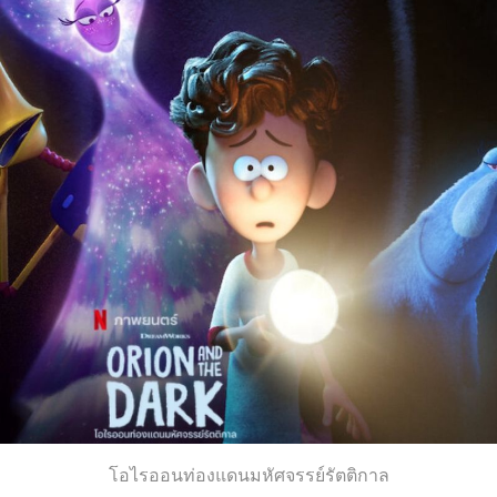
โอไรออนท่องแดนมหัศจรรย์รัตติกาล