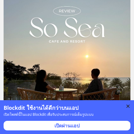
Blockdit ใช้งานได้ดีกว่าบนแอป
เปิดโพสต์นี้ในแอป Blockdit เพื่อรับประสบการณ์เต็มรูปแบบ
เปิดผ่านแอป