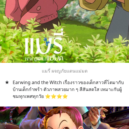
แมรี่ ผจญภัยแดนแม่มด
★
Earwing and the Witch เรื่องราวของเด็กสาวที่โตมากับ
บ้านเด็กกำพร้า ตัวภาพสวยมาก ๆ สีสันสดใส เหมาะกับผู้
ชมทุกเพศทุกวัย ⭐️⭐️⭐️⭐️