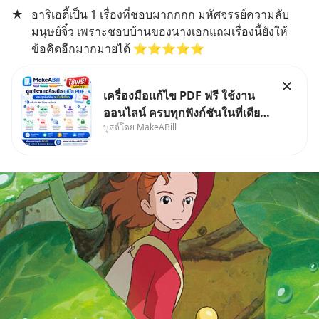
★
อาริเอตี้เป็น 1 เรื่องที่ชอบมากกกก มหัศจรรย์ความลับ
มนุษย์จิ๋ว เพราะชอบบ้านของนางเอกแถมเรื่องนี้ยังให้
ข้อคิดอีกมากมายได้ ⭐️⭐️⭐️⭐️⭐️
เครื่องมือแก้ไข PDF ฟรี ใช้งาน
ออนไลน์ ครบทุกฟังก์ชันในที่เดียว
บูสต์โดย MakeABill
| MakeABill ทุกวันนี้ไฟล์ PDF
กลายเป็นมาตรฐานสำหรับการส่ง
เอกสาร ไม่ว่าจะเป็นใบเสนอราคา
ใบกำกับภาษี สัญญา รายงาน หรือ
เอกสารราชการ แต่หลายค