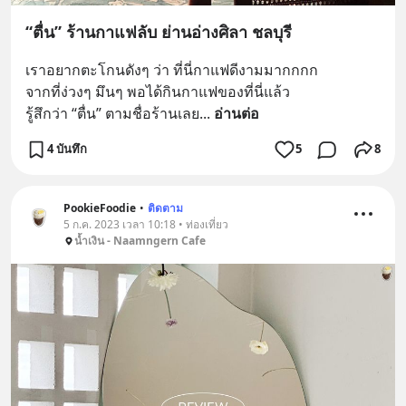
“ตื่น” ร้านกาแฟลับ ย่านอ่างศิลา ชลบุรี
เราอยากตะโกนดังๆ ว่า ที่นี่กาแฟดีงามมากกกก
จากที่ง่วงๆ มึนๆ พอได้กินกาแฟของที่นี่แล้ว
รู้สึกว่า “ตื่น” ตามชื่อร้านเลย
... 
อ่านต่อ
4 บันทึก
5
8
PookieFoodie
•
ติดตาม
5 ก.ค. 2023 เวลา 10:18 • ท่องเที่ยว
น้ำเงิน - Naamngern Cafe