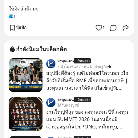
ใช้จิตสำนึกมะ
1
บันทึก
1
กำลังนิยมในบล็อกดิต
ลงทุนแมน
ยืนยันแล้ว
7 ชั่วโมงที่แล้ว • หุ้น & เศรษฐกิจ
สรุปสิ่งที่ต้องรู้ แต่ไม่ค่อยมีใครบอก เมื่อ
ถึงวัยที่เริ่มซื้อ RMF เพื่อลดหย่อนภาษี |
ลงทุนแมนจะเล่าให้ฟัง เมื่อเข้าสู่วัย
ทำงานและเริ่มมีรายได้ถึงเกณฑ์เสีย
ลงทุนแมน
ยืนยันแล้ว
ภาษี หลายคนมักได้รับคำแนะนำให้
ได้รับการบูสต์
ลงทุนใน RMF เพราะนอกจากจะช่วยลด
งานใหญ่ที่สุดของ ลงทุนแมน ปีนี้ ลงทุน
หย่อนภาษีได้แล้ว ยังเป็นโอกาสในการ
แมน SUMMIT 2026 ในงานนี้จะมี
สร้างความมั่งคั่งระยะยาว แต่น้อยคน
เจ้าของธุรกิจ Dr.PONG, หมึกกรุบ,
นักที่จะลงลึกว่า ถ้าลงทุนใน RMF ควรรู้
Srichand, Jones’ Salad, LA GLACE,