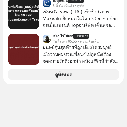
ลงทุนแมน
อะไรบ้าง ควรดู ตรงไหน ทำอย่างไร ถึง
ยืนยันแล้ว
Fastwork, MizuMi, KARMART, อิชิตัน
8 ชั่วโมงที่แล้ว • ธุรกิจ
จะดีกับเรา แล้วเราควรรู้ข้อมูลอะไร
มาแชร์ความรู้การสร้างธุรกิจ
เซ็นทรัล รีเทล (CRC) เข้าซื้อกิจการ
เกี่ยวกับ RMF บ้าง เพื่อให้นำไปใช้ต่อได้
MaxValu ทั้งหมดในไทย 30 สาขา ต่อย
จริง ๆ ลงทุนแมนจะเล่าให้ฟัง
อดเป็นแบรนด์ Tops บริษัท เซ็นทรัล
รีเทล คอร์ปอเรชั่น จำกัด (มหาชน) หรือ
เขียนไว้ให้เธอ
ยืนยันแล้ว
CRC แจ้งตลาดหลักทรัพย์ฯ ว่า บริษัท
วันนี้ เวลา 05:55 • ความคิดเห็น
เซ็นทรัล ฟู้ด รีเทล จำกัด (CFR) ซึ่งเป็น
มนุษย์รุ่นสุดท้ายที่ถูกเลี้ยงโดยมนุษย์
บริษัทย่อยที่ CRC ถือหุ้นทั้งทางตรงและ
เมื่อวานผมชวนเพื่อนๆไปดูหนังเรื่อง
ทางอ้อม 100%
จดหมายรักถึงอาม่า หนังแต้จิ๋วที่กำลัง
โด่งดังทั่วโลกอยู่ในตอนนี้ เหตุเกิดจาก
ป๊าผมเห็นโปสเตอร์หนังเรื่องนี้หลาย
ดูทั้งหมด
เดือนก่อนและอยากดูมาก ด้วยเพราะว่า
อากงก็มาจากเมืองจีน ป๊าก็พูดแต้จิ๋วได้
มีเรื่องราวมีความผูกพันที่ได้ยินตั้งแต่
เด็ก