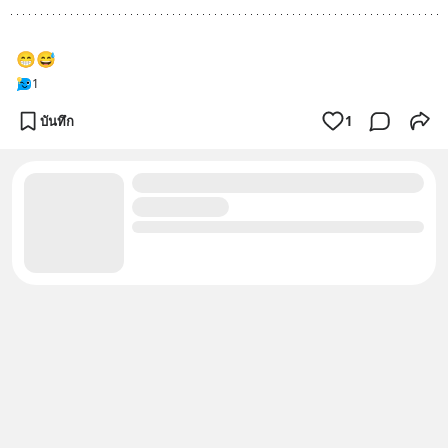
😁😅
1
บันทึก
1