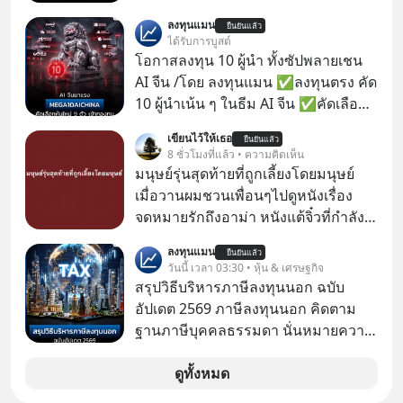
ทำงานและเริ่มมีรายได้ถึงเกณฑ์เสีย
ลงทุนแมน
ยืนยันแล้ว
ภาษี หลายคนมักได้รับคำแนะนำให้
ได้รับการบูสต์
ลงทุนใน RMF เพราะนอกจากจะช่วยลด
โอกาสลงทุน 10 ผู้นำ ทั้งซัปพลายเชน
หย่อนภาษีได้แล้ว ยังเป็นโอกาสในการ
AI จีน /โดย ลงทุนแมน ✅ลงทุนตรง คัด
สร้างความมั่งคั่งระยะยาว แต่น้อยคน
10 ผู้นำเน้น ๆ ในธีม AI จีน ✅คัดเลือก
นักที่จะลงลึกว่า ถ้าลงทุนใน RMF ควรรู้
หุ้นใหม่ 9 ตัว เข้ากองทุน ✅ร่วมเป็น
เขียนไว้ให้เธอ
อะไรบ้าง ควรดู ตรงไหน ทำอย่างไร ถึง
ยืนยันแล้ว
เจ้าของผู้นำ AI จีน ตั้งแต่โรงงานผลิตชิป
8 ชั่วโมงที่แล้ว • ความคิดเห็น
จะดีกับเรา แล้วเราควรรู้ข้อมูลอะไร
หน่วยความจำ โมเดล AI ยันหุ่นยนต์
มนุษย์รุ่นสุดท้ายที่ถูกเลี้ยงโดยมนุษย์
เกี่ยวกับ RMF บ้าง เพื่อให้นำไปใช้ต่อได้
✅ได้การรับยกเว้นภาษี Capital Gain
เมื่อวานผมชวนเพื่อนๆไปดูหนังเรื่อง
จริง ๆ ลงทุนแมนจะเล่าให้ฟัง
ตามกฎหมายภาษีของประเทศไทย
จดหมายรักถึงอาม่า หนังแต้จิ๋วที่กำลัง
โด่งดังทั่วโลกอยู่ในตอนนี้ เหตุเกิดจาก
ลงทุนแมน
ยืนยันแล้ว
ป๊าผมเห็นโปสเตอร์หนังเรื่องนี้หลาย
วันนี้ เวลา 03:30 • หุ้น & เศรษฐกิจ
เดือนก่อนและอยากดูมาก ด้วยเพราะว่า
สรุปวิธีบริหารภาษีลงทุนนอก ฉบับ
อากงก็มาจากเมืองจีน ป๊าก็พูดแต้จิ๋วได้
อัปเดต 2569 ภาษีลงทุนนอก คิดตาม
มีเรื่องราวมีความผูกพันที่ได้ยินตั้งแต่
ฐานภาษีบุคคลธรรมดา นั่นหมายความ
เด็ก
ว่าถ้าเรามีกำไร 100,000 บาท
ดูทั้งหมด