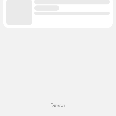
โฆษณา