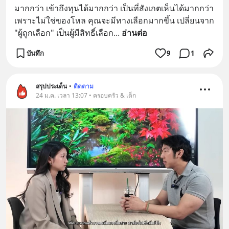
มากกว่า เข้าถึงทุนได้มากกว่า เป็นที่สังเกตเห็นได้มากกว่า 
เพราะไม่ใช่ของโหล คุณจะมีทางเลือกมากขึ้น เปลี่ยนจาก 
"ผู้ถูกเลือก" เป็นผู้มีสิทธิ์เลือก
... 
อ่านต่อ
บันทึก
9
1
สรุปประเด็น
•
ติดตาม
24 ม.ค. เวลา 13:07 • ครอบครัว & เด็ก