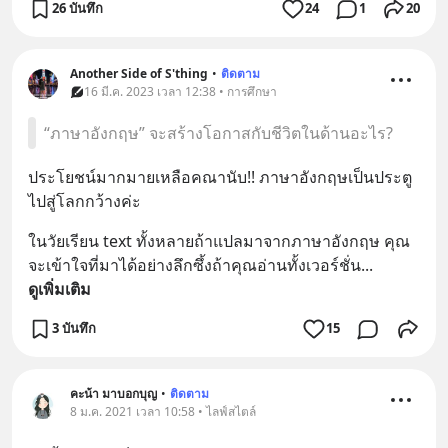
26 บันทึก
24
1
20
Another Side of S'thing
•
ติดตาม
16 มี.ค. 2023 เวลา 12:38 • การศึกษา
“ภาษาอังกฤษ” จะสร้างโอกาสกับชีวิตในด้านอะไร?
ประโยชน์มากมายเหลือคณานับ!! ภาษาอังกฤษเป็นประตู
ไปสู่โลกกว้างค่ะ
ในวัยเรียน text ทั้งหลายถ้าแปลมาจากภาษาอังกฤษ คุณ
จะเข้าใจที่มาได้อย่างลึกซึ้งถ้าคุณอ่านทั้งเวอร์ชั่น
... 
ดูเพิ่มเติม
3 บันทึก
15
คะน้า มาบอกบุญ
•
ติดตาม
8 ม.ค. 2021 เวลา 10:58 • ไลฟ์สไตล์