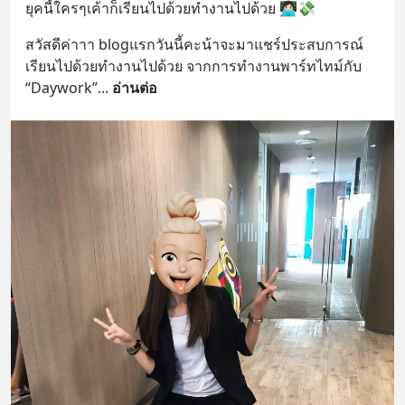
ยุคนี้ใครๆเค้าก็เรียนไปด้วยทำงานไปด้วย 👩🏻‍💻💸
สวัสดีค่าาา blogแรกวันนี้คะน้าจะมาแชร์ประสบการณ์
เรียนไปด้วยทำงานไปด้วย จากการทำงานพาร์ทไทม์กับ 
“Daywork”
... 
อ่านต่อ