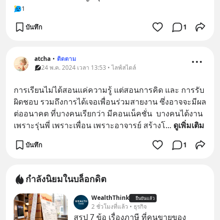
1
บันทึก
1
atcha
•
ติดตาม
24 พ.ค. 2024 เวลา 13:53 • ไลฟ์สไตล์
การเรียนไม่ได้สอนแค่ความรู้ แต่สอนการคิด และ การรับ
ผิดชอบ รวมถึงการได้เจอเพื่อนร่วมสายงาน ซึ่งอาจจะมีผล
ต่ออนาคต ที่บางคนเรียกว่า มีคอนเน็คชั่น  บางคนได้งาน 
เพราะรุ่นพี่ เพราะเพื่อน เพราะอาจารย์ สร้างโ
... 
ดูเพิ่มเติม
บันทึก
1
กำลังนิยมในบล็อกดิต
WealthThink
ยืนยันแล้ว
2 ชั่วโมงที่แล้ว • ธุรกิจ
สรุป 7 ข้อ เรื่องภาษี ที่คนขายของ