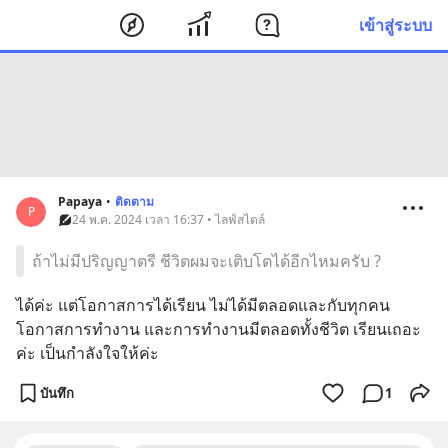
เข้าสู่ระบบ
Papaya
•
ติดตาม
P
24 พ.ค. 2024 เวลา 16:37 • ไลฟ์สไตล์
ถ้าไม่มีปริญญาตรี ชีวิตผมจะเติบโตได้อีกไหมครับ ?
ได้ค่ะ แต่โอกาสการได้เรียน ไม่ได้มีตลอดและกับทุกคน 
โอกาสการทำงาน และการทำงานมีตลอดทั้งชีวิต เรียนเถอะ
ค่ะ เป็นกำลังใจให้ค่ะ
บันทึก
1