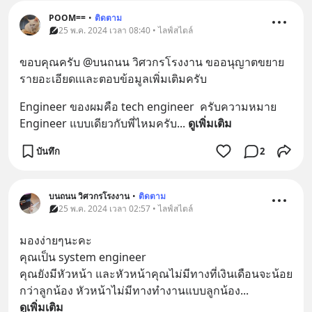
POOM==
•
ติดตาม
25 พ.ค. 2024 เวลา 08:40 • ไลฟ์สไตล์
ขอบคุณครับ @บนถนน วิศวกรโรงงาน ขออนุญาตขยาย
รายอะเอียดเและตอบข้อมูลเพิ่มเติมครับ
Engineer ของผมคือ tech engineer  ครับความหมาย 
Engineer แบบเดียวกับพี่ไหมครับ
... 
ดูเพิ่มเติม
บันทึก
2
บนถนน วิศวกรโรงงาน
•
ติดตาม
25 พ.ค. 2024 เวลา 02:57 • ไลฟ์สไตล์
มองง่ายๆนะคะ 
คุณเป็น system engineer 
คุณยังมีหัวหน้า และหัวหน้าคุณไม่มีทางที่เงินเดือนจะน้อย
กว่าลูกน้อง หัวหน้าไม่มีทางทำงานแบบลูกน้อง
... 
ดูเพิ่มเติม