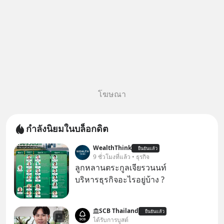
โฆษณา
กำลังนิยมในบล็อกดิต
WealthThink
ยืนยันแล้ว
9 ชั่วโมงที่แล้ว • ธุรกิจ
ลูกหลานตระกูลเจียรวนนท์
บริหารธุรกิจอะไรอยู่บ้าง ?
SCB Thailand
ยืนยันแล้ว
ได้รับการบูสต์