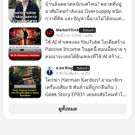
บ้านล้นตลาดหนักแค่ไหน? ตลาดที่อยู่
อาศัยไทยกำลังเจอ Oversupply หนัก
กว่าที่คิด และปัญหานี้อาจไม่ได้จบแค่
เรื่องเศรษฐกิจ #SCBEIC #อสังหา #บ้าน
MarketThink
ยืนยันแล้ว
ล้นตลาด #เศรษฐกิจไทย #EICAround
วันนี้ เวลา 03:00 • ธุรกิจ
#SCBThailand สามารถดูคลิปที่
ใช้ AI ทำเพลงลง YouTube ไอเดียสร้าง
youtube ประกอบได้ที่ link :
Passive Income ในยุคนี้ ตอนนี้หลาย ๆ
https://youtube.com/shorts/-
คนน่าจะเคยได้ยินเพลงที่ใช้ AI สร้าง
xU9gYcfVJk?feature=share
ผ่านหูกันมาบ้าง เช่น เพลง “ไม่มีใคร
ด.ดล Blog
ยืนยันแล้ว
รู้ตัวเรา” จากช่องชื่อว่า UNHEARD
9 ชั่วโมงที่แล้ว • ธุรกิจ
MUSIC ที่ตอนนี้มียอดรับชมกว่า 26
ใครฆ่า Harman Kardon? อาณาจักร
ล้านครั้งแล้ว
เครื่องเสียง 8 พันล้านที่ถูกกลืนกิน |
Geek Story EP831 เคยสงสัยไหมทำไม
หูฟัง AKG ถึงกลายเป็นแค่ของแถมใน
กล่องมือถือ? หรือลำโพง JBL ถึงวางขาย
ดูทั้งหมด
เกลื่อนตามห้างทั่วไป? ทั้งที่จริง ๆ แล้ว
ชื่อเหล่านี้คือ “ตำนาน” ระดับเทพที่นัก
เล่นเครื่องเสียงยุคก่อนยอมจ่ายเงินหลัก