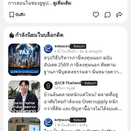
การสอนในช่องยูทูป
... 
ดูเพิ่มเติม
บันทึก
กำลังนิยมในบล็อกดิต
ลงทุนแมน
ยืนยันแล้ว
4 ชั่วโมงที่แล้ว • หุ้น & เศรษฐกิจ
สรุปวิธีบริหารภาษีลงทุนนอก ฉบับ
อัปเดต 2569 ภาษีลงทุนนอก คิดตาม
ฐานภาษีบุคคลธรรมดา นั่นหมายความ
ว่าถ้าเรามีกำไร 100,000 บาท
SCB Thailand
ยืนยันแล้ว
ได้รับการบูสต์
บ้านล้นตลาดหนักแค่ไหน? ตลาดที่อยู่
อาศัยไทยกำลังเจอ Oversupply หนัก
กว่าที่คิด และปัญหานี้อาจไม่ได้จบแค่
เรื่องเศรษฐกิจ #SCBEIC #อสังหา #บ้าน
ลงทุนแมน
ยืนยันแล้ว
ล้นตลาด #เศรษฐกิจไทย #EICAround
1 ชั่วโมงที่แล้ว • ธุรกิจ
#SCBThailand สามารถดูคลิปที่