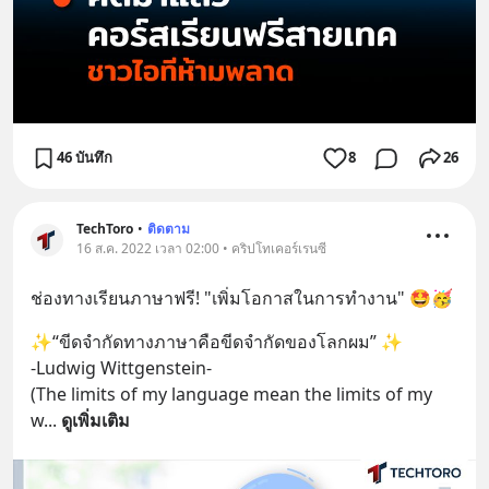
46 บันทึก
8
26
TechToro
•
ติดตาม
16 ส.ค. 2022 เวลา 02:00 • คริปโทเคอร์เรนซี
ช่องทางเรียนภาษาฟรี! "เพิ่มโอกาสในการทำงาน" 🤩🥳
✨“ขีดจำกัดทางภาษาคือขีดจำกัดของโลกผม” ✨
-Ludwig Wittgenstein-
(The limits of my language mean the limits of my 
w
... 
ดูเพิ่มเติม