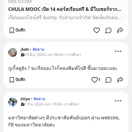
DEK-D.COM
CHULA MOOC เปิด 14 คอร์สเรียนฟรี & มีใบเซอร์จากจุฬาฯ ประจำเดือนสิงหาคม 2024! | Dek-D.com
เรียนออนไลน์ฟรี &amp; รับจำนวนจำกัด! จัดเต็มกับคอร์สภาษา, กฎหมาย, ธุรกิจ, ไอที ฯลฯ (เรียนได้ถึง 30 ก.ย. 67)
บันทึก
jkatt
•
ติดตาม
10 มิ.ย. 2024 เวลา 06:36 • การศึกษา
กูเกิ้ลดูยัง ? จะเรียนอะไรก็ลองพิมพ์ไปสิ ขึ้นมาเยอะแยะ
บันทึก
1
Jitiya
•
ติดตาม
7 มิ.ย. 2024 เวลา 15:36 • การศึกษา
มหาวิทยาลัยต่างๆ มีประชาสัมพันธ์บ่อยๆ ผ่าน website, 
FB ของมหาวิทยาลัยค่ะ