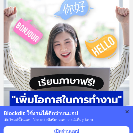
Blockdit ใช้งานได้ดีกว่าบนแอป
เปิดโพสต์นี้ในแอป Blockdit เพื่อรับประสบการณ์เต็มรูปแบบ
9 บันทึก
4
7
เปิดผ่านแอป