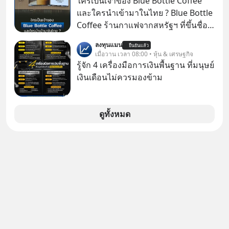
ใครเป็นเจ้าของ Blue Bottle Coffee
youtube ประกอบได้ที่ link :
และใครนำเข้ามาในไทย ? Blue Bottle
https://youtube.com/shorts/-
Coffee ร้านกาแฟจากสหรัฐฯ ที่ขึ้นชื่อ
xU9gYcfVJk?feature=share
เรื่องความพิถีพิถัน กำลังจะเปิดสาขา
ลงทุนแมน
ยืนยันแล้ว
แรกในประเทศไทย ที่ Central Park
เมื่อวาน เวลา 08:00 • หุ้น & เศรษฐกิจ
รู้จัก 4 เครื่องมือการเงินพื้นฐาน ที่มนุษย์
เงินเดือนไม่ควรมองข้าม
ดูทั้งหมด