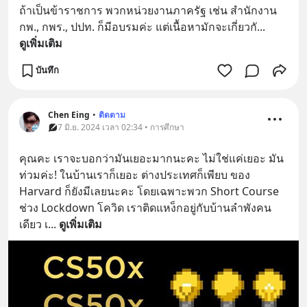
ถ้าเป็นข้าราชการ พวกหน่วยงานภาครัฐ เช่น สำนักงาน 
กพ., กพร., ปปท. ก็มีอบรมค่ะ แต่เนื้อหามักจะเกี่ยวกั
... 
ดูเพิ่มเติม
บันทึก
Chen Eing
•
ติดตาม
7 มิ.ย. 2024 เวลา 02:34 • การศึกษา
คุณคะ เราจะบอกว่ามันเยอะมากนะคะ ไม่ใช่แค่เยอะ มัน
ท่วมค่ะ! ในบ้านเราก็เยอะ ต่างประเทศก็เพียบ ของ 
Harvard ก็ยังมีเลยนะคะ โดยเฉพาะพวก Short Course 
ช่วง Lockdown โควิด เราติดแหง็กอยู่กับบ้านลำพังคน
เดียว เ
... 
ดูเพิ่มเติม