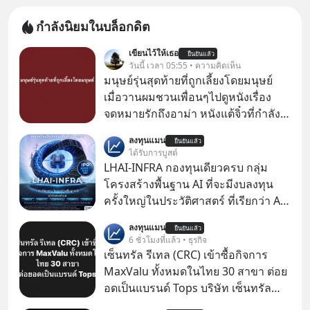
กำลังนิยมในบล็อกดิต
เขียนไว้ให้เธอ
ยืนยันแล้ว
วันนี้ เวลา 05:55 • ความคิดเห็น
มนุษย์รุ่นสุดท้ายที่ถูกเลี้ยงโดยมนุษย์
เมื่อวานผมชวนเพื่อนๆไปดูหนังเรื่อง
จดหมายรักถึงอาม่า หนังแต้จิ๋วที่กำลัง
โด่งดังทั่วโลกอยู่ในตอนนี้ เหตุเกิดจาก
ลงทุนแมน
ยืนยันแล้ว
ป๊าผมเห็นโปสเตอร์หนังเรื่องนี้หลาย
ได้รับการบูสต์
เดือนก่อนและอยากดูมาก ด้วยเพราะว่า
LHAI-INFRA กองทุนเดียวครบ กลุ่ม
อากงก็มาจากเมืองจีน ป๊าก็พูดแต้จิ๋วได้
โครงสร้างพื้นฐาน AI ที่จะมีงบลงทุน
มีเรื่องราวมีความผูกพันที่ได้ยินตั้งแต่
ครั้งใหญ่ในประวัติศาสตร์ ที่เรียกว่า AI
เด็ก
Supercycle หุ้นกลุ่มนี้ปรับตัวลงมากใน
ลงทุนแมน
ยืนยันแล้ว
1 เดือนที่ผ่านมา แต่ความจริงคือทั่วโลก
6 ชั่วโมงที่แล้ว • ธุรกิจ
ยังเดินหน้าลงทุน AI อย่างต่อเนื่อง ซึ่ง
เซ็นทรัล รีเทล (CRC) เข้าซื้อกิจการ
ต้องการโครงสร้างพื้นฐานด้าน AI
MaxValu ทั้งหมดในไทย 30 สาขา ต่อย
จำนวนมาก ตั้งแต่เมโมรีชิป เก็บข้อมูล
อดเป็นแบรนด์ Tops บริษัท เซ็นทรัล
ยันระบบไฟฟ้า และระบายความร้อน
รีเทล คอร์ปอเรชั่น จำกัด (มหาชน) หรือ