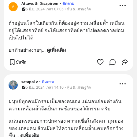
Attawuth Disapirom
•
ติดตาม
A
6 มิ.ย. 2024 เวลา 07:05 • หุ้น & เศรษฐกิจ
ถ้าอยู่บนโลกใบเดียวกัน ก็ต้องอยู่ความเหลื่อมล้ำ เหมือน
อยู่ใต้แสงอาทิตย์ จะให้แสงอาทิตย์หายไปตลอดกาลย่อม
เป็นไปไม่ได้
ยกตัวอย่างง่ายๆ
... 
ดูเพิ่มเติม
บันทึก
satapol​ v
•
ติดตาม
5 มิ.ย. 2024 เวลา 14:10 • หุ้น & เศรษฐกิจ
มนุษย์ทุกคนมีกรรมเป็นของตนเอง​ แน่นอนย่อมต่างกัน​  
ความเหลื่อมล้ำจึงเป็นภาพซ้อนของวิถีกรรม​ ครับ
แน่นอนระบอบการปกครอง​ ความเชื่อในสังคม​  มุมมอง
ของแต่ละคน​ ล้วนมีผลให้ความเหลื่อมล้ำแคบหรือกว้าง
ขึ้น
... 
ดูเพิ่มเติม