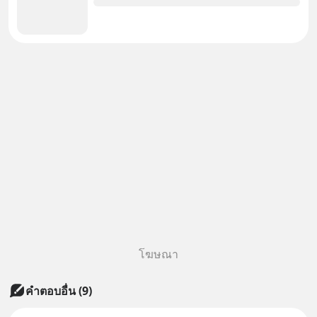
โฆษณา
คำตอบอื่น
(
9
)