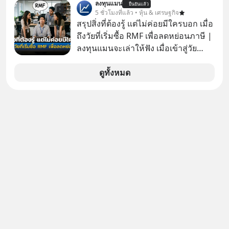
ลงทุนแมน
ยืนยันแล้ว
CRC แจ้งตลาดหลักทรัพย์ฯ ว่า บริษัท
5 ชั่วโมงที่แล้ว • หุ้น & เศรษฐกิจ
เซ็นทรัล ฟู้ด รีเทล จำกัด (CFR) ซึ่งเป็น
สรุปสิ่งที่ต้องรู้ แต่ไม่ค่อยมีใครบอก เมื่อ
บริษัทย่อยที่ CRC ถือหุ้นทั้งทางตรงและ
ถึงวัยที่เริ่มซื้อ RMF เพื่อลดหย่อนภาษี |
ทางอ้อม 100%
ลงทุนแมนจะเล่าให้ฟัง เมื่อเข้าสู่วัย
ทำงานและเริ่มมีรายได้ถึงเกณฑ์เสีย
ภาษี หลายคนมักได้รับคำแนะนำให้
ดูทั้งหมด
ลงทุนใน RMF เพราะนอกจากจะช่วยลด
หย่อนภาษีได้แล้ว ยังเป็นโอกาสในการ
สร้างความมั่งคั่งระยะยาว แต่น้อยคน
นักที่จะลงลึกว่า ถ้าลงทุนใน RMF ควรรู้
อะไรบ้าง ควรดู ตรงไหน ทำอย่างไร ถึง
จะดีกับเรา แล้วเราควรรู้ข้อมูลอะไร
เกี่ยวกับ RMF บ้าง เพื่อให้นำไปใช้ต่อได้
จริง ๆ ลงทุนแมนจะเล่าให้ฟัง