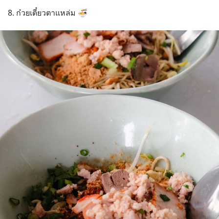
8. ก๋วยเตี๋ยวตาแหล่ม 🍜