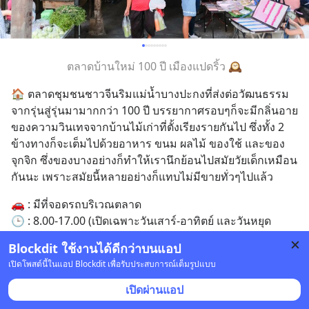
ตลาดบ้านใหม่ 100 ปี เมืองแปดริ้ว 🕰️
🏠 ตลาดชุมชนชาวจีนริมแม่น้ำบางปะกงที่ส่งต่อวัฒนธรรม
จากรุ่นสู่รุ่นมามากกว่า 100 ปี บรรยากาศรอบๆก็จะมีกลิ่นอาย
ของความวินเทจจากบ้านไม้เก่าที่ตั้งเรียงรายกันไป ซึ่งทั้ง 2 
ข้างทางก็จะเต็มไปด้วยอาหาร ขนม ผลไม้ ของใช้ และของ
จุกจิก ซึ่งของบางอย่างก็ทำให้เรานึกย้อนไปสมัยวัยเด็กเหมือน
กันนะ เพราะสมัยนี้หลายอย่างก็แทบไม่มีขายทั่วๆไปแล้ว
🚗 : มีที่จอดรถบริเวณตลาด
🕒 : 8.00-17.00 (เปิดเฉพาะวันเสาร์-อาทิตย์ และวันหยุด
นักขัตฤกษ์)
Blockdit ใช้งานได้ดีกว่าบนแอป
📍 : Soi Talat Ban Mai, หน้าเมือง Chachoengsao 24000
เปิดโพสต์นี้ในแอป Blockdit เพื่อรับประสบการณ์เต็มรูปแบบ
เปิดผ่านแอป
62 บันทึก
33
11
101