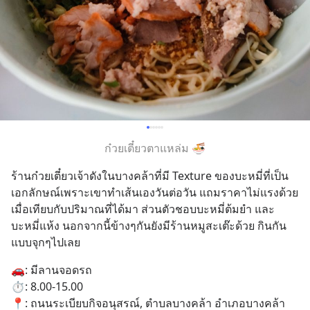
ก๋วยเตี๋ยวตาแหล่ม 🍜
ร้านก๋วยเตี๋ยวเจ้าดังในบางคล้าที่มี Texture ของบะหมี่ที่เป็น
เอกลักษณ์เพราะเขาทำเส้นเองวันต่อวัน แถมราคาไม่แรงด้วย 
เมื่อเทียบกับปริมาณที่ได้มา ส่วนตัวชอบบะหมี่ต้มยำ และ
บะหมี่แห้ง นอกจากนี้ข้างๆกันยังมีร้านหมูสะเต๊ะด้วย กินกัน
แบบจุกๆไปเลย
🚗: มีลานจอดรถ
⏱️: 8.00-15.00
📍: ถนนระเบียบกิจอนุสรณ์, ตำบลบางคล้า อำเภอบางคล้า 