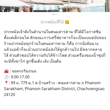
ปากหม้อเจ๊โบ้ 😋
ปากหม้อเจ้าดังในตำนานในพนมสารคาม ที่ได้มีโอกาสชิม
ตั้งแต่เด็กจนโต ลักษณะการเสริ์ฟอาหารก็จะเป็นแบบฉบับของ
ร้านปากหม้อทุกร้านในพนมสารคาม ก็คือ การนั่งล้อมวง 
แล้วแม่ค้าก็จะม้วนปากหม้อส่งให้ลูกค้าวนไป มีหลากหลาย
ไส้ ส่วนตัวชอบไส้หวานกับไส้ข้าวโพด ส่วนเครื่องของน้ำซุปก็
จะมีทั้งขาไก่ ลูกชิ้นเด้ง เล้ง เป็นต้น
🚘 : จอดรถริมถนน
⏱️: 9.00-17.00
📍: 99 ถ. 779 ม.1 ต บ้านสร้าง - พนมสารคาม ถ Phanom 
Sarakham, Phanom Sarakham District, Chachoengsao 
24120