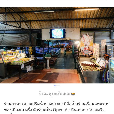
3 - 19 ส.ค. 69 มีโปรโมชัน ลด
50% ค่าธรรมเนียมซื้อ | ยอด 2
ล้านบาทขึ้นไป ฟรีค่าธรร
ร้านมธุรสเรือนแพ🍲
ร้านอาหารเก่าแก่ริมน้ำบางประกงที่ถือเป็นร้านเรือนแพแรกๆ
ของเมืองแปดริ้ง ตัวร้านเป็น Open-Air กินอาหารไป ชมวิว