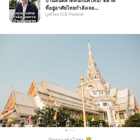
บ้านล้นตลาดหนักแค่ไหน? ตลาด
ที่อยู่อาศัยไทยกำลังเจอ
บูสต์โดย SCB Thailand
Oversupply หนักกว่าที่คิด และ
ปัญหานี้อาจไม่ได้จบแค่เรื่อง
เศรษฐกิจ #SCBEIC #อสังหา
#บ้านล้นตลาด #เศรษฐกิจไทย
#EICAround #SCBThailand
สามารถดูคลิปท
วัดหลวงพ่อโสธร 😇