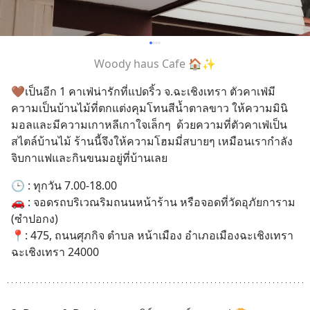
Woody haus Cafe 🏠✨
🤎เป็นอีก 1 คาเฟ่น่ารักที่แปดริ้ว จ.ฉะเชิงเทรา ตัวคาเฟ่มี
ความเป็นบ้านไม้ที่ตกแต่งคุมโทนสีน้ำตาลขาว ให้ความมินิ
มอลและมีความเกาหลีเกาใจเล็กๆ  ด้วยความที่ตัวคาเฟ่เป็น
สไตล์บ้านไม้ ร้านนี้จึงให้ความโฮมมี่สบายๆ เหมือนเรากำลัง
จิบกาแฟและกินขนมอยู่ที่บ้านเลย
🕒 : ทุกวัน 7.00-18.00
🚗 : จอดรถบริเวณริมถนนหน้าร้าน หรือจอดที่วัดอุภัยการาม 
(ซำปอกง)
📍: 475, ถนนศุภกิจ ตำบล หน้าเมือง อำเภอเมืองฉะเชิงเทรา 
ฉะเชิงเทรา 24000