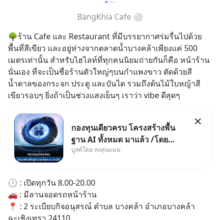
BangKhla Cafe ⚪️
🌳ร้าน Cafe และ Restaurant ที่มีบรรยากาศร่มรื่นไปด้วย
พื้นที่สีเขียว และอยู่ห่างจากตลาดน้ำบางคล้าเพียงแค่ 500 
เมตรเท่านั้น สำหรับไฮไลท์ที่ทุกคนนิยมถ่ายกันก็คือ หน้าร้าน
นั่นเอง ที่จะเป็นชื่อร้านตัวใหญ่ๆบนกำแพงขาว ตัดด้วยสี
น้ำตาลของกระจก ประตู และบันได รวมถึงต้นไม้ใบหญ้าสี
เขียวรอบๆ ยิ่งถ้าเป็นช่วงแสงเย็นๆ เราว่า vibe ดีสุดๆ
กองทุนเดียวครบ โครงสร้างพื้น
ฐาน AI ทั้งหมด มาแล้ว /โดย
บูสต์โดย ลงทุนแมน
ลงทุนแมน AI Supercycle คือ
ช่วงเวลาที่เทคโนโลยีปัญญา
ประดิษฐ์ จะกลายเป็นตัวขับเคลื่อน
🕒 : เปิดทุกวัน 8.00-20.00
หลัก ของการเติบโตทางเศรษฐกิจ
🚗 : มีลานจอดรถหน้าร้าน
และวิถีชีวิตของผู้คนอย่างยาวนา
📍 : 2 ระเบียบกิจอนุสรณ์ ตำบล บางคล้า อำเภอบางคล้า 
นต่
ฉะเชิงเทรา 24110