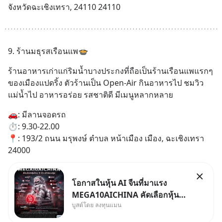
จังหวัดฉะเชิงเทรา, 24110 24110
9. ร้านมธุรสเรือนแพ🍲
ร้านอาหารเก่าแก่ริมน้ำบางประกงที่ถือเป็นร้านเรือนแพแรกๆ
ของเมืองแปดริ้ง ตัวร้านเป็น Open-Air กินอาหารไป ชมวิว
แม่น้ำไป อาหารอร่อย รสชาติดี มีเมนูหลากหลาย
🚗: มีลานจอดรถ
⏱️: 9.30-22.00
📍: 193/2 ถนน มรุพงษ์ ตำบล หน้าเมือง เมือง, ฉะเชิงเทรา 
24000
โอกาสในหุ้น AI จีนที่มาแรง
MEGA10AICHINA คัดเลือกหุ้น
บูสต์โดย ลงทุนแมน
ใหม่ 9 ตัว เข้ากองทุน.. ครอบคลุม
ทั้งซัปพลายเชน AI จีน พิเศษ ช่วง