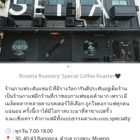
Rosetta Roastery: Special Coffee Roaster🖤
ร้านกาแฟระดับแชมป์ ที่มีรางวัลการันตีประดับอยู่เต็มร้าน 
เป็นร้านกาแฟอีกร้านที่เราชอบกาแฟของเค้ามาก เพราะมี
เมล็ดหลากหลายคาแรคเตอร์ให้เลือก ถูกใจคอกาแฟทุกคน
แน่นอน ครั้งนี้เราได้มีโอกาสแวะมาที่สาขาแปดริ้ว 
จ.ฉะเชิงเทรา ตัวกาแฟมีทั้งแบบธรรมดาและแบบ specialty
🕒 : ทุกวัน 7.00-18.00
📍 : 30, 40-43 Bangpra, ตำบล บางพระ Mueng, 