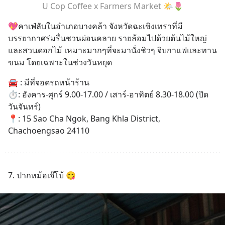
U Cop Coffee x Farmers Market 🌤️🌷
💖คาเฟ่ลับในอำเภอบางคล้า จังหวัดฉะเชิงเทราที่มี
บรรยากาศร่มรื่นชวนผ่อนคลาย รายล้อมไปด้วยต้นไม้ใหญ่
และสวนดอกไม้ เหมาะมากๆที่จะมานั่งชิวๆ จิบกาแฟและทาน
ขนม โดยเฉพาะในช่วงวันหยุด
🚘 : มีที่จอดรถหน้าร้าน
⏱️: อังคาร-ศุกร์ 9.00-17.00 / เสาร์-อาทิตย์ 8.30-18.00 (ปิด
วันจันทร์)
📍: 15 Sao Cha Ngok, Bang Khla District, 
Chachoengsao 24110
7. ปากหม้อเจ๊โบ้ 😋