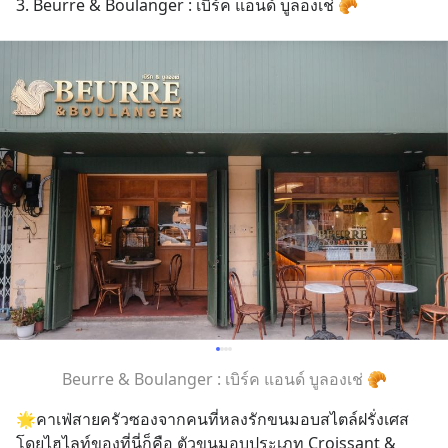
3. Beurre & Boulanger : เบิร์ค แอนด์ บูลองเช่ 🥐
Beurre & Boulanger : เบิร์ค แอนด์ บูลองเช่ 🥐
🌟คาเฟ่สายครัวซองจากคนที่หลงรักขนมอบสไตล์ฝรั่งเศส 
โดยไฮไลท์ของที่นี่ก็คือ ตัวขนมอบประเภท Croissant & 