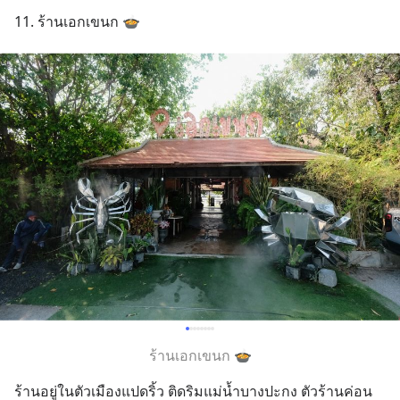
11. ร้านเอกเขนก 🍲
ร้านเอกเขนก 🍲
ร้านอยู่ในตัวเมืองแปดริ้ว ติดริมแม่น้ำบางปะกง ตัวร้านค่อน