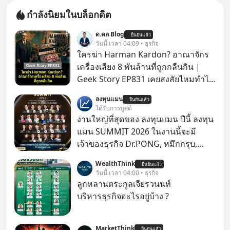
กำลังนิยมในบล็อกดิต
ด.ดล Blog
ยืนยันแล้ว
วันนี้ เวลา 04:09 • ธุรกิจ
ใครฆ่า Harman Kardon? อาณาจักร
เครื่องเสียง 8 พันล้านที่ถูกกลืนกิน |
Geek Story EP831 เคยสงสัยไหมทำไม
หูฟัง AKG ถึงกลายเป็นแค่ของแถมใน
ลงทุนแมน
ยืนยันแล้ว
กล่องมือถือ? หรือลำโพง JBL ถึงวางขาย
ได้รับการบูสต์
เกลื่อนตามห้างทั่วไป? ทั้งที่จริง ๆ แล้ว
งานใหญ่ที่สุดของ ลงทุนแมน ปีนี้ ลงทุน
ชื่อเหล่านี้คือ “ตำนาน” ระดับเทพที่นัก
แมน SUMMIT 2026 ในงานนี้จะมี
เล่นเครื่องเสียงยุคก่อนยอมจ่ายเงินหลัก
เจ้าของธุรกิจ Dr.PONG, หมึกกรุบ,
แสนเพื่อครอบครอง แต่เบื้องหลังความ
Srichand, Jones’ Salad, LA GLACE,
WealthThink
แมสนี้ มีโศกนาฏกรรมของโลกธุรกิจ
ยืนยันแล้ว
Fastwork, MizuMi, KARMART, อิชิตัน
วันนี้ เวลา 04:00 • ธุรกิจ
ซ่อนอยู่ อาณาจักรเครื่องเสียงที่ยิ่งใหญ่
มาแชร์ความรู้การสร้างธุรกิจ
ลูกหลานตระกูลเจียรวนนท์
ที่สุดบนโลก ถูกกว้านซื้อไปด้วยมูลค่า 8
บริหารธุรกิจอะไรอยู่บ้าง ?
พันล้านดอลลาร์โดย Samsung และสิ่ง
ที่เจ็บปวดที่สุดคือ ยักษ์ใหญ่จาก
เกาหลีใต้ไม่ได้ซื้อเพราะหลงใหลใน
MarketThink
ยืนยันแล้ว