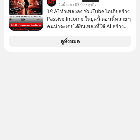
วันนี้ เวลา 03:00 • ธุรกิจ
เสียงเพลง แต่ซื้อเพื่อเป็นทางลัดเอา
ใช้ AI ทำเพลงลง YouTube ไอเดียสร้าง
เทคโนโลยีไปใส่ในหน้าปัดรถยนต์
Passive Income ในยุคนี้ ตอนนี้หลาย ๆ
อัจฉริยะ จากจุดสูงสุดของศิลปะแห่ง
คนน่าจะเคยได้ยินเพลงที่ใช้ AI สร้าง
เสียงดนตรี ทำไมถึงจบลงด้วยการเป็น
ผ่านหูกันมาบ้าง เช่น เพลง “ไม่มีใคร
แค่บรรทัดหนึ่งในบัญชีทรัพย์สินของ
รู้ตัวเรา” จากช่องชื่อว่า UNHEARD
ดูทั้งหมด
บริษัทอื่น เลือกฟังกันได้เลยนะครับ อย่า
MUSIC ที่ตอนนี้มียอดรับชมกว่า 26
ลืมกด Follow ติดตาม PodCast ช่อง
ล้านครั้งแล้ว
Geek Forever’s Podcast ของผมกัน
ด้วยนะครับ 🎧 ฟังผ่าน Spotify :
https://tinyurl.com/mr39sd7c 🎧 ฟัง
ผ่าน Apple Podcast :
https://bit.ly/4yVPIpg 🎧 ฟังผ่าน
Podbean : https://bit.ly/4hr2jL3 🎧
ฟังผ่าน Youtube :
https://youtu.be/B6IZDYopZLw The
original article appeared here
https://www.tharadhol.com/geek-
story-ep831-who-killed-harman-