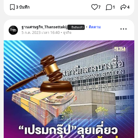
3 บันทึก
7
1
4
ฐานเศรษฐกิจ_Thansettakij
•
ติดตาม
ยืนยันแล้ว
5 ก.ค. 2023 เวลา 16:40 • ธุรกิจ