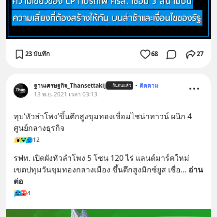
23 บันทึก
68
27
ฐานเศรษฐกิจ_Thansettakij
•
ติดตาม
ยืนยันแล้ว
13 พ.ย. 2021 เวลา 03:13
ทุบ‘หัวลำโพง’ขึ้นตึกสูงขุมทองเชื่อมไชน่าทาวน์ ผนึก 4 
ศูนย์กลางธุรกิจ
12
รฟท. เปิดผังหัวลำโพง 5 โซน 120 ไร่ แลนด์มาร์คใหม่ 
เขตปทุมวันขุมทองกลางเมือง ขึ้นตึกสูงมิกซ์ยูส เชื่อ
... 
อ่าน
ต่อ
4