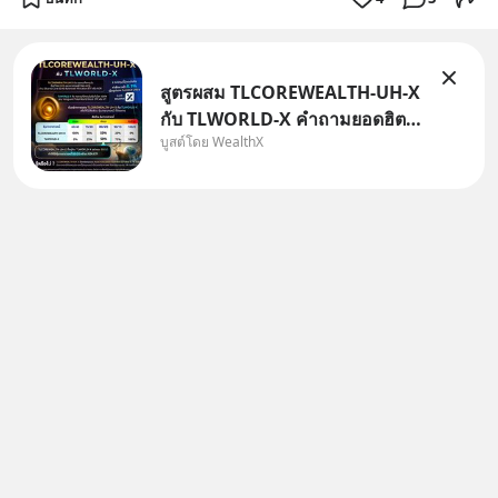
สูตรผสม TLCOREWEALTH-UH-X
กับ TLWORLD-X คำถามยอดฮิตที่
บูสต์โดย WealthX
คนใช้ WealthX ถามเข้ามา