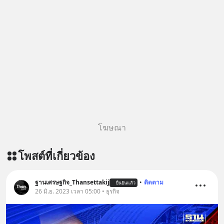
โฆษณา
โพสต์ที่เกี่ยวข้อง
ฐานเศรษฐกิจ_Thansettakij
•
ติดตาม
ยืนยันแล้ว
26 มิ.ย. 2023 เวลา 05:00 • ธุรกิจ