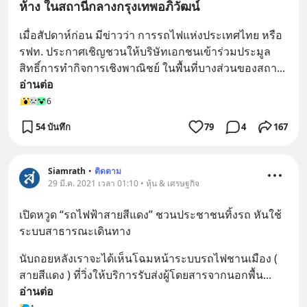
ห้าง ในสถานีกลางกรุงเทพอภิวัฒน์
เมื่อสัปดาห์ก่อน มีข่าวว่า การรถไฟแห่งประเทศไทย หรือ 
รฟท. ประกาศเชิญชวนให้บริษัทเอกชนเข้าร่วมประมูล
สิทธิ์การทำกิจการเชิงพาณิชย์ ในพื้นที่บางส่วนของสถา
... 
อ่านต่อ
6
54 บันทึก
79
4
167
Siamrath
•
ติดตาม
29 มี.ค. 2021 เวลา 01:10 • หุ้น & เศรษฐกิจ
เปิดหวูด “รถไฟฟ้าสายสีแดง” ชวนประชาชนทิ้งรถ หันใช้
ระบบสาธารณะเดินทาง
นับถอยหลังเราจะได้เห็นโฉมหน้าระบบรถไฟชานเมือง ( 
สายสีแดง ) ที่วิ่งให้บริการรับส่งผู้โดยสารจากนอกพื้น
... 
อ่านต่อ