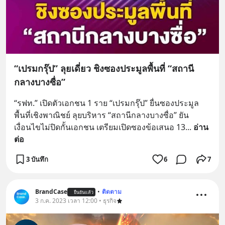
“เปรมกรุ๊ป” ลุยเดี่ยว ชิงซองประมูลพื้นที่ “สถานี
กลางบางซื่อ”
“รฟท.” เปิดตัวเอกชน 1 ราย “เปรมกรุ๊ป” ยื่นซองประมูล
พื้นที่เชิงพาณิชย์ ลุยบริหาร “สถานีกลางบางซื่อ” ยัน
เงื่อนไขไม่ปิดกั้นเอกชน เตรียมเปิดซองข้อเสนอ 13
... 
อ่าน
ต่อ
3 บันทึก
6
7
BrandCase
•
ติดตาม
ยืนยันแล้ว
3 ก.ค. 2023 เวลา 12:00 • ธุรกิจ