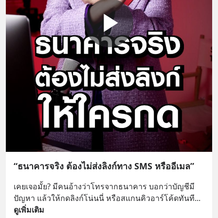
“ธนาคารจริง ต้องไม่ส่งลิงก์ทาง SMS หรืออีเมล”
เคยเจอมั้ย? มีคนอ้างว่าโทรจากธนาคาร บอกว่าบัญชีมี
ปัญหา แล้วให้กดลิงก์โน่นนี่ หรือสแกนคิวอาร์โค้ดทันที
... 
ดูเพิ่มเติม