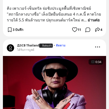
คิง เพาเวอร์-เซ็นทรัล จ่อชิงประมูลพื้นที่เชิงพาณิชย์ 
"สถานีกลางบางซื่อ" เล็งเปิดยื่นข้อเสนอ 4 ก.ค.นี้ คาดโกย
รายได้ 5.5 พันล้านบาท ปลุกแลนด์มาร์คใหม่ ต
... 
อ่านต่อ
3 บันทึก
11
4
SCB Thailand
•
ติดตาม
ยืนยันแล้ว
ได้รับการบูสต์
0:34