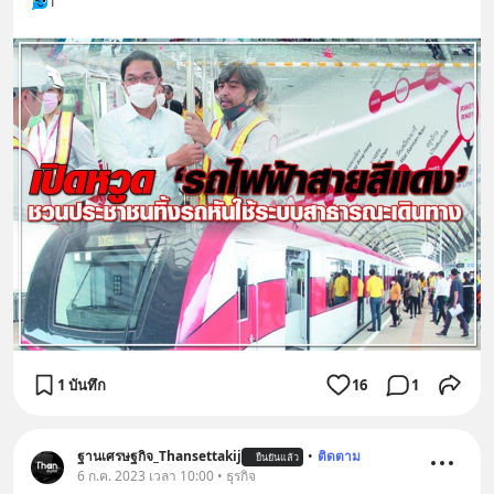
1
1 บันทึก
16
1
ฐานเศรษฐกิจ_Thansettakij
•
ติดตาม
ยืนยันแล้ว
6 ก.ค. 2023 เวลา 10:00 • ธุรกิจ