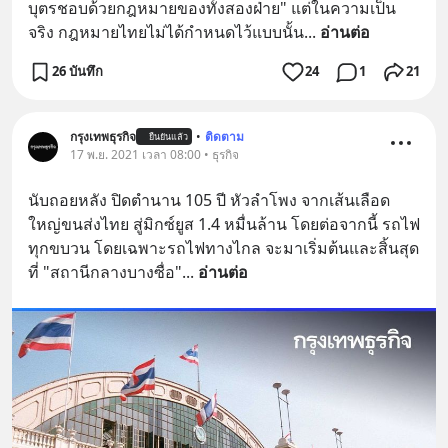
บุตรชอบด้วยกฎหมายของทั้งสองฝ่าย" แต่ในความเป็น
จริง กฎหมายไทยไม่ได้กำหนดไว้แบบนั้น
... 
อ่านต่อ
26 บันทึก
24
1
21
กรุงเทพธุรกิจ
•
ติดตาม
ยืนยันแล้ว
17 พ.ย. 2021 เวลา 08:00 • ธุรกิจ
นับถอยหลัง ปิดตำนาน 105 ปี หัวลำโพง จากเส้นเลือด
ใหญ่ขนส่งไทย สู่มิกซ์ยูส 1.4 หมื่นล้าน โดยต่อจากนี้ รถไฟ
ทุกขบวน โดยเฉพาะรถไฟทางไกล จะมาเริ่มต้นและสิ้นสุด 
ที่ "สถานีกลางบางซื่อ"
... 
อ่านต่อ