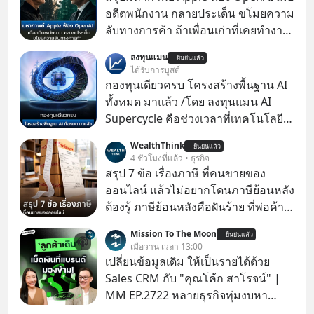
อดีตพนักงาน กลายประเด็น ขโมยความ
ลับทางการค้า ถ้าเพื่อนเก่าที่เคยทำงาน
ด้วยกัน ทักมาขอให้เราช่วยหาไฟล์งาน
ลงทุนแมน
ยืนยันแล้ว
เก่าที่เขาเคยทำไว้ ตอนยังอยู่บริษัท
ได้รับการบูสต์
เดียวกัน
กองทุนเดียวครบ โครงสร้างพื้นฐาน AI
ทั้งหมด มาแล้ว /โดย ลงทุนแมน AI
Supercycle คือช่วงเวลาที่เทคโนโลยี
ปัญญาประดิษฐ์ จะกลายเป็นตัวขับ
WealthThink
ยืนยันแล้ว
เคลื่อนหลัก ของการเติบโตทาง
4 ชั่วโมงที่แล้ว • ธุรกิจ
เศรษฐกิจ และวิถีชีวิตของผู้คนอย่าง
สรุป 7 ข้อ เรื่องภาษี ที่คนขายของ
ยาวนานต่อจากนี้
ออนไลน์ แล้วไม่อยากโดนภาษีย้อนหลัง
ต้องรู้ ภาษีย้อนหลังคือฝันร้าย ที่พ่อค้า
แม่ค้าคนไหนก็คงไม่อยากพบเจอ
Mission To The Moon
ยืนยันแล้ว
เมื่อวาน เวลา 13:00
เปลี่ยนข้อมูลเดิม ให้เป็นรายได้ด้วย
Sales CRM กับ "คุณโค้ก สาโรจน์" |
MM EP.2722 หลายธุรกิจทุ่มงบหา
ลูกค้าใหม่ไม่หยุด ทั้งที่คนที่ซื้อของไป