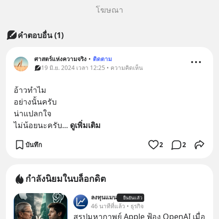
โฆษณา
คำตอบอื่น
(
1
)
ศาสตร์แห่งความจริง
•
ติดตาม
19 มิ.ย. 2024 เวลา 12:25 • ความคิดเห็น
อ้าวทำไม
อย่างนั้นครับ
น่าแปลกใจ
ไม่น้อยนะครับ
... 
ดูเพิ่มเติม
บันทึก
2
2
กำลังนิยมในบล็อกดิต
ลงทุนแมน
ยืนยันแล้ว
46 นาทีที่แล้ว • ธุรกิจ
สรุปมหากาพย์ Apple ฟ้อง OpenAI เมื่อ