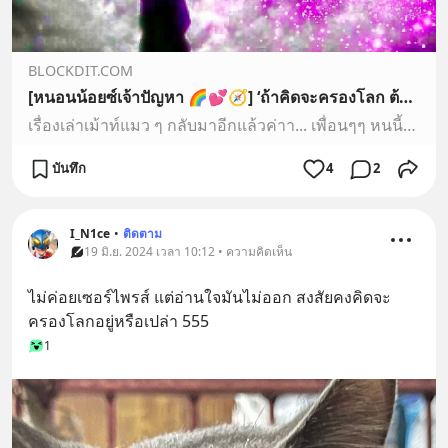
BLOCKDIT.COM
[หนอนน้อยซ์เจ้าปัญหา 🌈💕🧭] ‘ถ้าคิดจะครองโลก ต้องวางแผนแบบมืออาชีพ’ ( แมวกล่าว ( มั้ย?!? )) 🌈🧭 เรื่องเล่าเม้าท์แมว ๆ กลับมาอีกแล้วค่าา... เพื่อนๆๆ หนนี้มีเรื่องของเพื่อนสาย ‘เลี้ยงไม่ได้จริงๆ’ ที่ชีวิตพลิกผันเพราะน้องแมวมาเล่า
เรื่องเล่าเม้าท์แมว ๆ กลับมาอีกแล้วค่าา... เพื่อนๆๆ หนนี้มีเรื่องของเพื่อนสาย ‘เลี้ยงไม่ได้จริงๆ’ ที่ชีวิตพลิกผันเพราะน้องแมวมาเล่ากันค่ะะ 😻🤩🤭
บันทึก
4
2
I_N1ce
•
ติดตาม
19 มิ.ย. 2024 เวลา 10:12 • ความคิดเห็น
ไม่ค่อยเซอร์ไพรส์ แต่อ่านใจมันไม่ออก สงสัยคงคิดจะ
ครองโลกอยู่หรือเปล่า 555
1