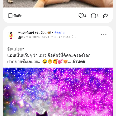
บันทึก
4
3
หนอนน้อยซ์ จอมป่วน 🦋
•
ติดตาม
19 มิ.ย. 2024 เวลา 15:18 • ความคิดเห็น
อ้ะแน่ะะๆ
แอบเห็นแว้บๆ ว่า แมว คือสัตว์ที่คิดจะครองโลก
ฝากขายซ้ะเลยยย..  😂🤭🥰💕😻
... 
อ่านต่อ