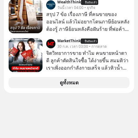
WealthThink
ยืนยันแล้ว
เจ้าของผู้นำ AI จีน ตั้งแต่โรงงานผลิตชิป
วันนี้ เวลา 04:00 • ธุรกิจ
หน่วยความจำ โมเดล AI ยันหุ่นยนต์
สรุป 7 ข้อ เรื่องภาษี ที่คนขายของ
✅ได้การรับยกเว้นภาษี Capital Gain
ออนไลน์ แล้วไม่อยากโดนภาษีย้อนหลัง
ตามกฎหมายภาษีของประเทศไทย
ต้องรู้ ภาษีย้อนหลังคือฝันร้าย ที่พ่อค้า
แม่ค้าคนไหนก็คงไม่อยากพบเจอ
MarketThink
ยืนยันแล้ว
30 ก.ค. เวลา 03:00 • การตลาด
จิตวิทยาการขาย ทำไม คนขายหน้าตา
ดี ลูกค้าตัดสินใจซื้อ ได้ง่ายขึ้น สมมติว่า
เราเพิ่งออกกำลังกายเสร็จ แล้วหิวน้ำ
มาก ๆ แล้วเจอร้านขายน้ำอยู่สองร้านที่
ขายของเหมือนกันทุกอย่าง
ดูทั้งหมด