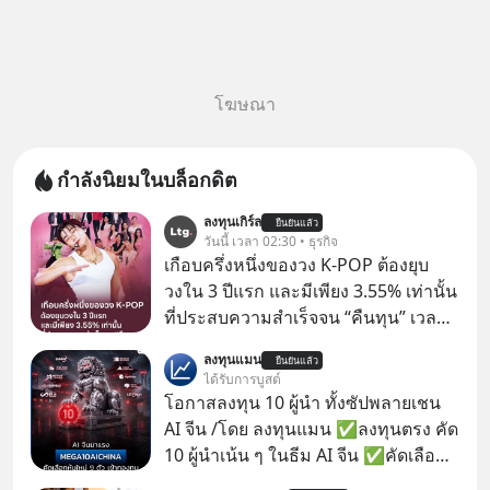
โฆษณา
กำลังนิยมในบล็อกดิต
ลงทุนเกิร์ล
ยืนยันแล้ว
วันนี้ เวลา 02:30 • ธุรกิจ
เกือบครึ่งหนึ่งของวง K-POP ต้องยุบ
วงใน 3 ปีแรก และมีเพียง 3.55% เท่านั้น
ที่ประสบความสำเร็จจน “คืนทุน” เวลา
มองเข้าไปในวงการ K-POP เรามักจะ
ลงทุนแมน
ยืนยันแล้ว
เห็นภาพความสำเร็จที่หรูหรา คอนเสิร์ต
ได้รับการบูสต์
สเกลใหญ่ระดับสเตเดียม และยอดขา
โอกาสลงทุน 10 ผู้นำ ทั้งซัปพลายเชน
ยอัลบัมถล่มทลายจากวงตัวท็อปอย่าง
AI จีน /โดย ลงทุนแมน ✅ลงทุนตรง คัด
BTS, BLACKPINK หรือ SEVENTEEN
10 ผู้นำเน้น ๆ ในธีม AI จีน ✅คัดเลือก
หุ้นใหม่ 9 ตัว เข้ากองทุน ✅ร่วมเป็น