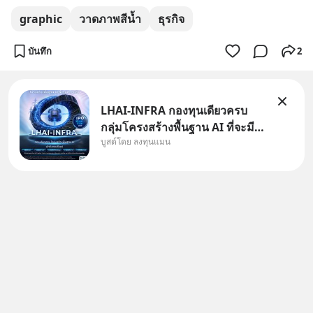
graphic
วาดภาพสีน้ำ
ธุรกิจ
บันทึก
2
LHAI-INFRA กองทุนเดียวครบ
กลุ่มโครงสร้างพื้นฐาน AI ที่จะมี
บูสต์โดย ลงทุนแมน
งบลงทุนครั้งใหญ่ในประวัติศาสตร์
ที่เรียกว่า AI Supercycle หุ้นกลุ่ม
นี้ปรับตัวลงมากใน 1 เดือนที่ผ่าน
มา แต่ความจริงคือทั่วโลกยังเดิน
หน้าลงทุน AI