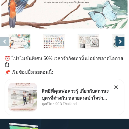
⏰ โปรโมชั่นพิเศษ 50% เวลาจำกัดเท่านั้น! อย่าพลาดโอกาส
นี้!
📌 เริ่มช้อปปิ้งเลยตอนนี้:
สิทธิที่คุณพ่อควรรู้ เกี่ยวกับสถานะ
บุตรที่ต่างกัน หลายคนเข้าใจว่า
บูสต์โดย SCB Thailand
"เมื่อเป็นลูกของพ่อและแม่ ก็ย่อม
เป็นบุตรชอบด้วยกฎหมายของทั้ง
สองฝ่าย" แต่ในความเป็นจริง
กฎหมายไทยไม่ได้กำหนดไว้แบบ