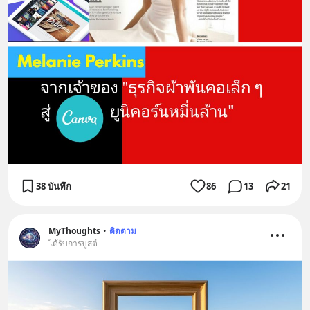
38 บันทึก
86
13
21
MyThoughts
•
ติดตาม
ได้รับการบูสต์