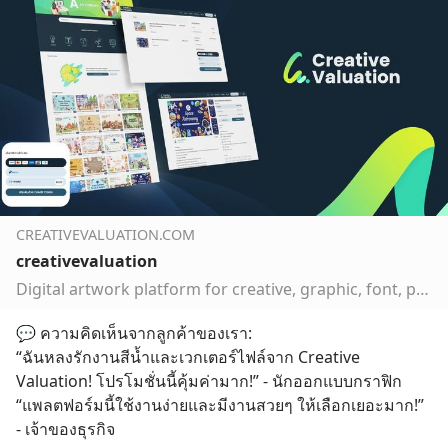
นั้น
CREATIVEVALUATION.COM
creativevaluation
Digital artwork platform for creative, graphic, font, photo
💬 ความคิดเห็นจากลูกค้าของเรา:
“ฉันหลงรักงานสีน้ำและเวกเตอร์ไฟล์จาก Creative 
Valuation! โปรโมชั่นนี้คุ้มค่ามาก!” - นักออกแบบกราฟิก
“แพลตฟอร์มนี้ใช้งานง่ายและมีงานสวยๆ ให้เลือกเยอะมาก!” 
- เจ้าของธุรกิจ