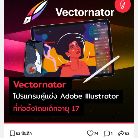
63 บันทึก
74
1
62