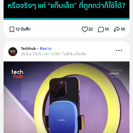
12 บันทึก
22
10
10
Techhub
•
ติดตาม
28 มิ.ย. 2025 เวลา 12:00 • ไอที & แก็ดเจ็ต