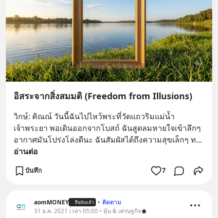
อิสระจากสิ่งสมมติ (Freedom from Illusions)
วิกษ์: คิณณ์ วันนี้ฉันไปไหว้พระที่วัดแถวริมแม่น้ำ
เจ้าพระยา พอเดินออกจากโบสถ์ ฉันสูดลมหายใจเข้าลึกๆ 
อากาศมันโปร่งโล่งดีนะ ฉันสัมผัสได้ถึงความสุขเล็กๆ ท
... 
อ่านต่อ
บันทึก
7
aomMONEY
•
ติดตาม
ยืนยันแล้ว
31 ธ.ค. 2021 เวลา 05:00 • หุ้น & เศรษฐกิจ