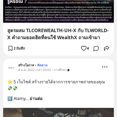
สูตรผสม TLCOREWEALTH-UH-X กับ TLWORLD-
X คำถามยอดฮิตที่คนใช้ WealthX ถามเข้ามา
2 บันทึก
4
สร้างโอกาส
•
ติดตาม
4 ม.ค. 2022 เวลา 05:02 • การศึกษา
⭐ 5 เว็บไซต์ สร้างรายได้จากการขายภาพถ่ายของคุณ 
💸💸
1️⃣ Alamy
... 
อ่านต่อ