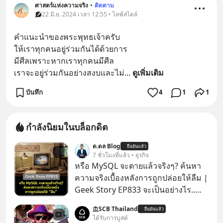
ศาสตร์แห่งความจริง
•
ติดตาม
22 มิ.ย. 2024 เวลา 12:55 • ไลฟ์สไตล์
คำแนะนำของพระพุทธเจ้าครับ
ให้เราทุกคนอยู่ร่วมกันได้ด้วยการ
มีศีลเพราะหากเราทุกคนมีศีล
เราจะอยู่ร่วมกันอย่างสงบและไม่
... 
ดูเพิ่มเติม
บันทึก
4
1
1
กำลังนิยมในบล็อกดิต
ด.ดล Blog
ยืนยันแล้ว
7 ชั่วโมงที่แล้ว • ธุรกิจ
หรือ MySQL จะตายแล้วจริงๆ? ค้นหา
ความจริงเบื้องหลังการถูกปล่อยให้ลืม |
Geek Story EP833 จะเป็นอย่างไร..
เมื่อซอฟต์แวร์ฟรีที่หล่อเลี้ยงเว็บไซต์
SCB Thailand
ยืนยันแล้ว
กว่าครึ่งโลก ถูกมหาเศรษฐีคู่แข่งทุ่มเงิน
ได้รับการบูสต์