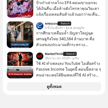
ซื้อกิจการไป? นี่คือเรื่องจริงของ
ป้าเก๋าเล่ากลโกง EP4 ตอนเขาบอกจะ
MySQL ฐานข้อมูลระดับตำนานที่
ได้เงินคืน เมื่อห้างดังโทรหาคุณวิยะดา
โปรแกรมเมอร์คนหนึ่งใช้เวลา 27 ปี
แจ้งเรื่องเคลมสินค้าแล้วบอกว่าจะคืน
ปลุกปั้นและตั้งชื่อตามลูกสาวของตัวเอง
เงิน คุณวิยะดาจะได้เงินจริง หรือเป็น
ลงทุนแมน
เมื่อรู้ว่าผลงานชิ้นเอกกำลังจะตกไปอยู่
ยืนยันแล้ว
เรื่องจ้อจี้ หาคำตอบได้ที่ “ป้าเก๋าเล่ากล
3 ชั่วโมงที่แล้ว • หุ้น & เศรษฐกิจ
ในมือของอาณาจักรที่จ้องจะทำลายมัน
โกง” EP4 ตอน “เขาบอกว่าจะได้เงิน
การศึกษาเหลื่อมล้ำ ปัญหาใหญ่ฉุด
เขาถึงขั้นต้องเขียนจดหมายเปิดผนึก
คืน” #ป้าเก๋าเล่ากลโกง #แก้เกมกลโกง
เศรษฐกิจไทย 340,584 ล้านบาท คือ
ขอร้องคนทั้งอินเทอร์เน็ตให้ช่วยหยุดยั้ง
#อยู่อย่างยั่งยืน #Cybersecurity #เตือน
ตัวเลขงบประมาณที่กระทรวง
ดีลนี้! เกิดอะไรขึ้นหลังจากการควบรวม
ภัยออนไลน์
ศึกษาธิการ ได้รับจัดสรรในงบประมาณ
กิจการครั้งประวัติศาสตร์? ยักษ์ใหญ่
MarketThink
ยืนยันแล้ว
รายจ่ายประจำปี 2568 ซึ่งมากที่สุดเป็น
เมื่อวาน เวลา 03:00 • ธุรกิจ
ตั้งใจซื้อไปพัฒนาต่อ หรือแค่ซื้อไป “ฆ่า”
อันดับ 2 รองจากกระทรวงการคลัง
ใช้ AI ทำเพลงลง YouTube ไอเดียสร้าง
ให้พ้นทางกันแน่? และทำไมจุดจบของ
Passive Income ในยุคนี้ ตอนนี้หลาย ๆ
เรื่องนี้ ถึงเป็นการฆาตกรรมแบบสโลว์
คนน่าจะเคยได้ยินเพลงที่ใช้ AI สร้าง
โมชันที่ไม่มีแม้แต่ศพให้เห็น? เลือกฟัง
ผ่านหูกันมาบ้าง เช่น เพลง “ไม่มีใคร
กันได้เลยนะครับ อย่าลืมกด Follow
รู้ตัวเรา” จากช่องชื่อว่า UNHEARD
ดูทั้งหมด
ติดตาม PodCast ช่อง Geek Forever’s
MUSIC ที่ตอนนี้มียอดรับชมกว่า 26
Podcast ของผมกันด้วยนะครับ 🎧 ฟัง
ล้านครั้งแล้ว
ผ่าน Spotify : https://bit.ly/4g4SW17
🎧 ฟังผ่าน Apple Podcast :