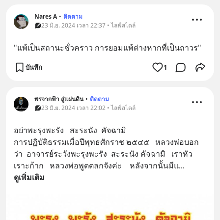
Nares A
•
ติดตาม
23 มิ.ย. 2024 เวลา 22:37 • ไลฟ์สไตล์
"แพ้เป็นสถานะชั่วคราว การยอมแพ้ต่างหากที่เป็นถาวร"
บันทึก
1
พรจากฟ้า สู่แผ่นดิน
•
ติดตาม
23 มิ.ย. 2024 เวลา 22:02 • ไลฟ์สไตล์
อย่าพะรุงพะรัง   สะระนัง  คัจฉามิ
การปฏิบัติธรรมเมื่อปีพุทธศักราช ๒๕๔๕   หลวงพ่อบอก
ว่า  อาจารย์ระวังพะรุงพะรัง  สะระนัง คัจฉามิ   เราหัว
เราะก้าก   หลวงพ่อพูดตลกจังค่ะ    หลังจากนั้นมีแ
... 
ดูเพิ่มเติม