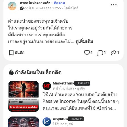
ศาสตร์แห่งความจริง
•
ติดตาม
22 มิ.ย. 2024 เวลา 12:55 • ไลฟ์สไตล์
คำแนะนำของพระพุทธเจ้าครับ
ให้เราทุกคนอยู่ร่วมกันได้ด้วยการ
มีศีลเพราะหากเราทุกคนมีศีล
เราจะอยู่ร่วมกันอย่างสงบและไม่
... 
ดูเพิ่มเติม
บันทึก
4
1
1
กำลังนิยมในบล็อกดิต
MarketThink
ยืนยันแล้ว
9 ชั่วโมงที่แล้ว • ธุรกิจ
ใช้ AI ทำเพลงลง YouTube ไอเดียสร้าง
Passive Income ในยุคนี้ ตอนนี้หลาย ๆ
คนน่าจะเคยได้ยินเพลงที่ใช้ AI สร้าง
ผ่านหูกันมาบ้าง เช่น เพลง “ไม่มีใคร
ลงทุนแมน
ยืนยันแล้ว
รู้ตัวเรา” จากช่องชื่อว่า UNHEARD
ได้รับการบูสต์