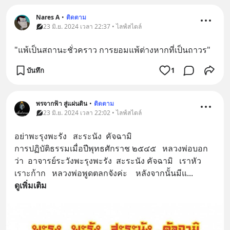
Nares A
•
ติดตาม
23 มิ.ย. 2024 เวลา 22:37 • ไลฟ์สไตล์
"แพ้เป็นสถานะชั่วคราว การยอมแพ้ต่างหากที่เป็นถาวร"
บันทึก
1
พรจากฟ้า สู่แผ่นดิน
•
ติดตาม
23 มิ.ย. 2024 เวลา 22:02 • ไลฟ์สไตล์
อย่าพะรุงพะรัง   สะระนัง  คัจฉามิ
การปฏิบัติธรรมเมื่อปีพุทธศักราช ๒๕๔๕   หลวงพ่อบอก
ว่า  อาจารย์ระวังพะรุงพะรัง  สะระนัง คัจฉามิ   เราหัว
เราะก้าก   หลวงพ่อพูดตลกจังค่ะ    หลังจากนั้นมีแ
... 
ดูเพิ่มเติม