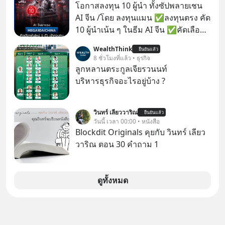
MUSIC ที่ตอนนี้มียอดรับชมกว่า 26
โอกาสลงทุน 10 ผู้นำ ทั้งซัปพลายเชน
ล้านครั้งแล้ว
AI จีน /โดย ลงทุนแมน ✅ลงทุนตรง คัด
10 ผู้นำเน้น ๆ ในธีม AI จีน ✅คัดเลือก
หุ้นใหม่ 9 ตัว เข้ากองทุน ✅ร่วมเป็น
WealthThink
ยืนยันแล้ว
เจ้าของผู้นำ AI จีน ตั้งแต่โรงงานผลิตชิป
8 ชั่วโมงที่แล้ว • ธุรกิจ
หน่วยความจำ โมเดล AI ยันหุ่นยนต์
ลูกหลานตระกูลเจียรวนนท์
✅ได้การรับยกเว้นภาษี Capital Gain
บริหารธุรกิจอะไรอยู่บ้าง ?
ตามกฎหมายภาษีของประเทศไทย
วินทร์ เลียววาริณ
ยืนยันแล้ว
วันนี้ เวลา 00:00 • หนังสือ
Blockdit Originals คุยกับ วินทร์ เลียว
วาริณ ตอน 30 คำถาม 1
ดูทั้งหมด