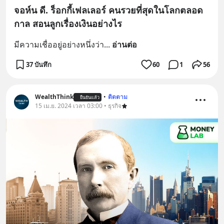
จอห์น ดี. ร็อกกี้เฟลเลอร์ คนรวยที่สุดในโลกตลอด
กาล สอนลูกเรื่องเงินอย่างไร
มีความเชื่ออยู่อย่างหนึ่งว่า
... 
อ่านต่อ
37 บันทึก
60
1
56
WealthThink
•
ติดตาม
ยืนยันแล้ว
15 เม.ย. 2024 เวลา 03:00 • ธุรกิจ