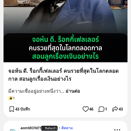
จอห์น ดี. ร็อกกี้เฟลเลอร์ คนรวยที่สุดในโลกตลอด
กาล สอนลูกเรื่องเงินอย่างไร
มีความเชื่ออยู่อย่างหนึ่งว่า
... 
อ่านต่อ
1
43 บันทึก
46
1
43
aomMONEY
•
ติดตาม
ยืนยันแล้ว