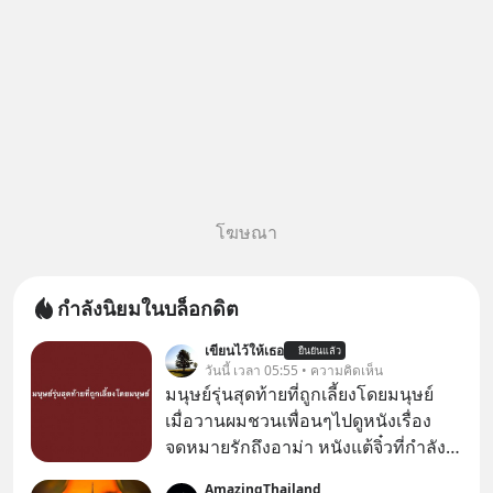
โฆษณา
กำลังนิยมในบล็อกดิต
เขียนไว้ให้เธอ
ยืนยันแล้ว
วันนี้ เวลา 05:55 • ความคิดเห็น
มนุษย์รุ่นสุดท้ายที่ถูกเลี้ยงโดยมนุษย์
เมื่อวานผมชวนเพื่อนๆไปดูหนังเรื่อง
จดหมายรักถึงอาม่า หนังแต้จิ๋วที่กำลัง
โด่งดังทั่วโลกอยู่ในตอนนี้ เหตุเกิดจาก
AmazingThailand