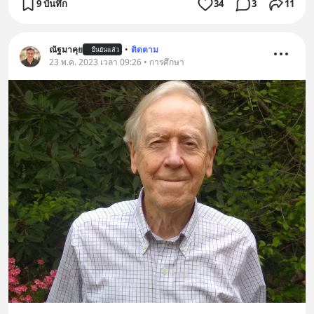
9 บันทึก
34
3
11
ณัฐมาคุย
•
ติดตาม
ยืนยันแล้ว
23 พ.ค. 2023 เวลา 09:26 • การศึกษา