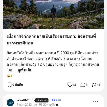
เมื่อการจากลากลายเป็นเรื่องธรรมดา: สัจธรรมที่
ธรรมชาติสอน
ย้อนกลับไปในเดือนพฤษภาคม ปี 2000 ยุคที่มีกระแสข่าว
คำทำนายเรื่องดาวเคราะห์เรียงตัว 7 ดวง และโลกจะ
อวสาน เด็กชายวัย 12 ขวบอย่างผมจู่ๆ ก็ถูกความกลัวตาย
โจม
... 
ดูเพิ่มเติม
1
9 บันทึก
34
3
11
WealthThink
•
ติดตาม
ยืนยันแล้ว
1 พ.ค. 2023 เวลา 03:30 • ธุรกิจ