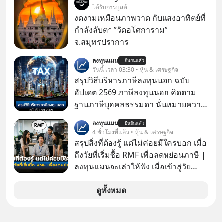
ป๊าผมเห็นโปสเตอร์หนังเรื่องนี้หลาย
ได้รับการบูสต์
เดือนก่อนและอยากดูมาก ด้วยเพราะว่า
งดงามเหมือนภาพวาด กับแสงอาทิตย์ที่
อากงก็มาจากเมืองจีน ป๊าก็พูดแต้จิ๋วได้
กำลังลับตา ”วัดอโศการาม”
มีเรื่องราวมีความผูกพันที่ได้ยินตั้งแต่
จ.สมุทรปราการ
เด็ก
ลงทุนแมน
ยืนยันแล้ว
วันนี้ เวลา 03:30 • หุ้น & เศรษฐกิจ
สรุปวิธีบริหารภาษีลงทุนนอก ฉบับ
อัปเดต 2569 ภาษีลงทุนนอก คิดตาม
ฐานภาษีบุคคลธรรมดา นั่นหมายความ
ว่าถ้าเรามีกำไร 100,000 บาท
ลงทุนแมน
ยืนยันแล้ว
4 ชั่วโมงที่แล้ว • หุ้น & เศรษฐกิจ
สรุปสิ่งที่ต้องรู้ แต่ไม่ค่อยมีใครบอก เมื่อ
ถึงวัยที่เริ่มซื้อ RMF เพื่อลดหย่อนภาษี |
ลงทุนแมนจะเล่าให้ฟัง เมื่อเข้าสู่วัย
ทำงานและเริ่มมีรายได้ถึงเกณฑ์เสีย
ภาษี หลายคนมักได้รับคำแนะนำให้
ดูทั้งหมด
ลงทุนใน RMF เพราะนอกจากจะช่วยลด
หย่อนภาษีได้แล้ว ยังเป็นโอกาสในการ