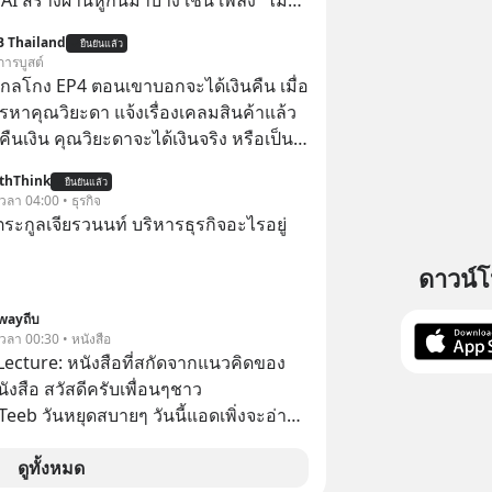
 AI สร้างผ่านหูกันมาบ้าง เช่น เพลง “ไม่มี
เรา” จากช่องชื่อว่า UNHEARD MUSIC ที่
B Thailand
ยืนยันแล้ว
อดรับชมกว่า 26 ล้านครั้งแล้ว
การบูสต์
่ากลโกง EP4 ตอนเขาบอกจะได้เงินคืน เมื่อ
รหาคุณวิยะดา แจ้งเรื่องเคลมสินค้าแล้ว
ืนเงิน คุณวิยะดาจะได้เงินจริง หรือเป็น
thThink
ยืนยันแล้ว
จะได้เงินคืน” #ป้าเก๋าเล่ากลโกง
 เวลา 04:00 • ธุรกิจ
โกง #อยู่อย่างยั่งยืน #Cybersecurity
ะกูลเจียรวนนท์ บริหารธุรกิจอะไรอยู่
ยออนไลน์
ดาวน์
wayถีบ
 เวลา 00:30 • หนังสือ
Lecture: หนังสือที่สกัดจากแนวคิดของ
งสือ สวัสดีครับเพื่อนๆชาว
eeb วันหยุดสบายๆ วันนี้แอดเพิ่งจะอ่าน
่น่าสนใจจบแล้วเกิดคำถามว่า
ดูทั้งหมด