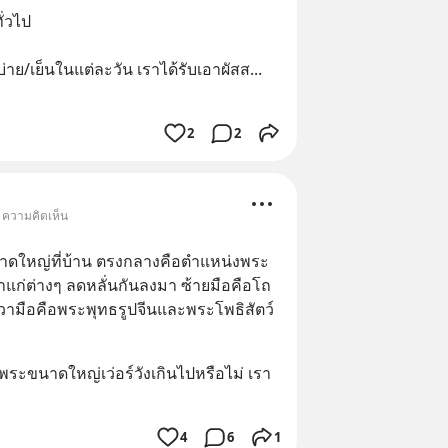
่วไป
​/บ่าย​/เย็นในแต่ละวัน​ เราได้รับเอาผัสส
... 
2
2
• ความคิดเห็น
นาดใหญ่ที่บ้าน ตรงกลางคือตำแหน่งพระ
แก่ต่างๆ ลดหลั่นกันลงมา ซ้ายมือคือโถ
ามือคือพระพุทธรูปจีนและพระโพธิสัตว์
งพระขนาดใหญ่เว่อร์วังเกินไปหรือไม่ เรา
4
6
1