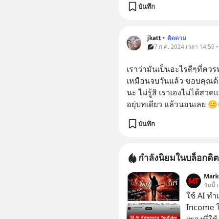
บันทึก
jkatt
•
ติดตาม
7 ก.ค. 2024 เวลา 14:59 
เราว่ามันเป็นอะไรดีๆที่ควร
เหมือนจบวันแล้ว ขอบคุณด
นะ ไม่รู้สิ เราเองไม่ได้ส
อยุ่บทเดียว แล้วนอนเลย 😑😓 
บันทึก
กำลังนิยมในบล็อกดิต
Mark
วันนี้
ใช้ AI ท
Income ใน