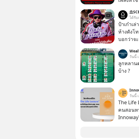
เพลงที่ใช้
ใครรู้ตัว
SC
ตอนนี้มีย
ได้รับ
ป้าเก๋าเล
ห้างดังโท
บอกว่าจะค
เรื่องจ้อจี้ หาคำตอบได้ที่ “ป้าเก๋าเล่ากลโกง” EP4
Weal
ตอน “เขาบอกว่า
วันนี้
#แก้เกมกล
ลูกหลานตร
#เตือนภั
บ้าง ?
Inno
วันนี้
The Life 
คนสอนหนั
InnowayT
หนังสือที