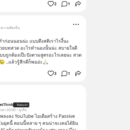
2
1
• ความคิดเห็น
ทำก่อนนอนน่ะ แบบดึงสติเราไรงี้นะ 
้วยบทสวด อะไรทำนองนั้นน่ะ สบายใจดี
วดแบบถูกต้องเป๊ะปังตามสูตรอะไรเลยนะ สวด
..แล้วรู้สึกดีก็พออ่ะ🙏🏻
3
1
etThink
ยืนยันแล้ว
 เวลา 03:00 • ธุรกิจ
ำเพลงลง YouTube ไอเดียสร้าง Passive
ยุคนี้ ตอนนี้หลาย ๆ คนน่าจะเคยได้ยิน