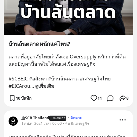
บ้านล้นตลาดหนักแค่ไหน?
ตลาดที่อยู่อาศัยไทยกำลังเจอ Oversupply หนักกว่าที่คิด 
และปัญหานี้อาจไม่ได้จบแค่เรื่องเศรษฐกิจ 
#SCBEIC #อสังหา #บ้านล้นตลาด #เศรษฐกิจไทย 
#EICArou
... 
ดูเพิ่มเติม
10 บันทึก
11
8
SCB Thailand
•
ติดตาม
ยืนยันแล้ว
19 พ.ค. 2021 เวลา 06:00 • หุ้น & เศรษฐกิจ