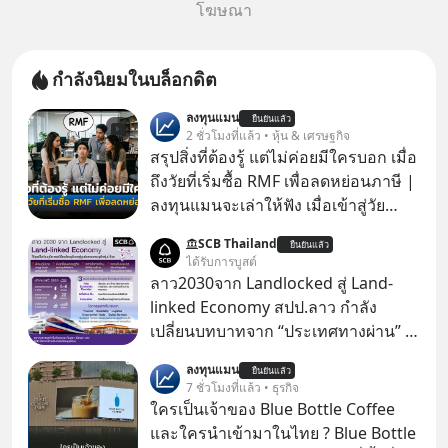
โฆษณา
กำลังนิยมในบล็อกดิต
ลงทุนแมน
ยืนยันแล้ว
2 ชั่วโมงที่แล้ว • หุ้น & เศรษฐกิจ
สรุปสิ่งที่ต้องรู้ แต่ไม่ค่อยมีใครบอก เมื่อ
ถึงวัยที่เริ่มซื้อ RMF เพื่อลดหย่อนภาษี |
ลงทุนแมนจะเล่าให้ฟัง เมื่อเข้าสู่วัย
ทำงานและเริ่มมีรายได้ถึงเกณฑ์เสีย
SCB Thailand
ยืนยันแล้ว
ภาษี หลายคนมักได้รับคำแนะนำให้
ได้รับการบูสต์
ลงทุนใน RMF เพราะนอกจากจะช่วยลด
ลาว2030จาก Landlocked สู่ Land-
หย่อนภาษีได้แล้ว ยังเป็นโอกาสในการ
linked Economy สปป.ลาว กำลัง
สร้างความมั่งคั่งระยะยาว แต่น้อยคน
เปลี่ยนบทบาทจาก “ประเทศทางผ่าน” สู่
นักที่จะลงลึกว่า ถ้าลงทุนใน RMF ควรรู้
“ศูนย์กลางเศรษฐกิจและโลจิสติกส์”
ลงทุนแมน
อะไรบ้าง ควรดู ตรงไหน ทำอย่างไร ถึง
ยืนยันแล้ว
ของอนุภูมิภาคลุ่มแม่น้ำโขง
7 ชั่วโมงที่แล้ว • ธุรกิจ
จะดีกับเรา แล้วเราควรรู้ข้อมูลอะไร
ใครเป็นเจ้าของ Blue Bottle Coffee
เกี่ยวกับ RMF บ้าง เพื่อให้นำไปใช้ต่อได้
และใครนำเข้ามาในไทย ? Blue Bottle
จริง ๆ ลงทุนแมนจะเล่าให้ฟัง