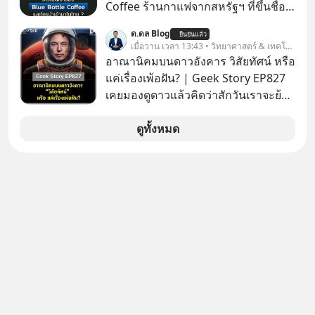
Coffee ร้านกาแฟจากสหรัฐฯ ที่ขึ้นชื่อ
เรื่องความพิถีพิถัน กำลังจะเปิดสาขา
ด.ดล Blog
ยืนยันแล้ว
แรกในประเทศไทย ที่ Central Park
เมื่อวาน เวลา 13:43 • วิทยาศาสตร์ & เทคโนโลยี
อาณานิคมบนดาวอังคาร วิสัยทัศน์ หรือ
แค่เรื่องเพ้อฝัน? | Geek Story EP827
เคยมองดูดาวแล้วคิดว่าสักวันเราจะย้าย
ไปอยู่บนดาวอังคารตามที่ Elon Musk
หรือ Jeff Bezos บอกไว้หรือเปล่า ภาพ
ดูทั้งหมด
ฝันที่มหาเศรษฐีซิลิคอนแวลลีย์วาดไว้ว่า
มนุษย์นับล้านจะไปสร้างอาณานิคม
ใหม่ ล้อมรอบด้วยเทคโนโลยีสุดล้ำ อาจ
จะฟังดูน่าตื่นเต้น แต่ความจริงที่ถูกซ่อน
ไว้ใต้พรมคือ ดาวอังคารเป็นเพียงนรกที่
เต็มไปด้วยรังสีมรณะและฝุ่นพิษ แล้ว
ทำไมบรรดาผู้นำเทคโนโลยีถึงยัง
พยายามหลอกขายฝันลมๆ แล้งๆ นี้ให้
กับคนทั้งโลก พวกเขากำลังซ่อนความ
ลับอะไรไว้เบื้องหลังโปรเจกต์อวกาศที่
ผลาญทรัพยากรมหาศาล วันนี้เราจะมา