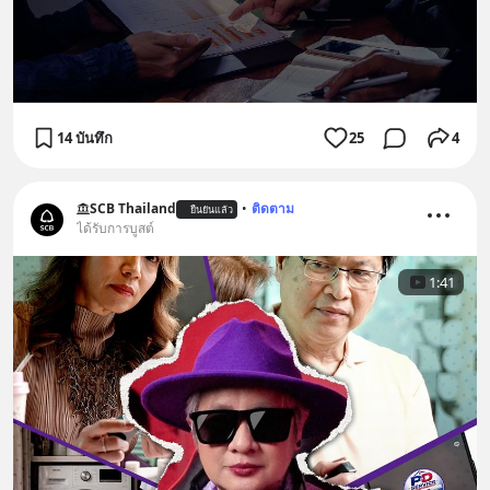
14 บันทึก
25
4
SCB Thailand
•
ติดตาม
ยืนยันแล้ว
ได้รับการบูสต์
1:41