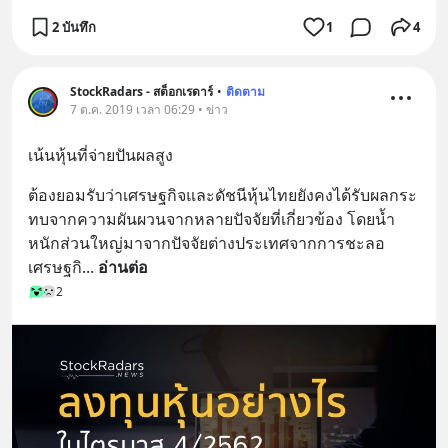
2 บันทึก
1
4
StockRadars - สต็อกเรดาร์
•
ติดตาม
7 ต.ค. 2019 เวลา 06:29 • ข่าว
เน้นหุ้นที่จ่ายปันผลสูง
ต้องยอมรับว่าเศรษฐกิจและดัชนีหุ้นไทยยังคงได้รับผลกระ
ทบจากความผันผวนจากหลายปัจจัยที่เกี่ยวข้อง โดยน้ำ
หนักส่วนใหญ่มาจากปัจจัยต่างประเทศจากการชะลอ
เศรษฐกิ
... 
อ่านต่อ
2