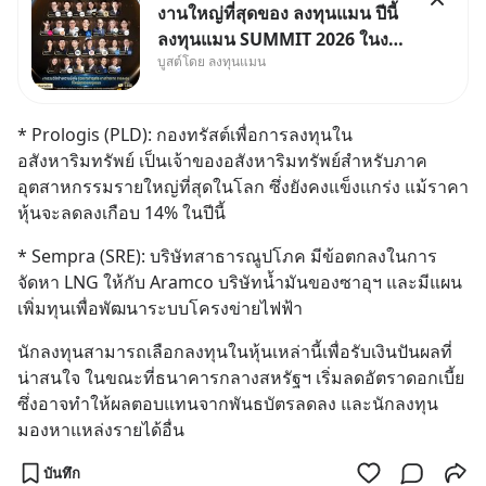
งานใหญ่ที่สุดของ ลงทุนแมน ปีนี้
ลงทุนแมน SUMMIT 2026 ในงาน
บูสต์โดย ลงทุนแมน
นี้จะมีเจ้าของธุรกิจ Dr.PONG,
หมึกกรุบ, Srichand, Jones’
Salad, LA GLACE, Fastwork,
* Prologis (PLD): กองทรัสต์เพื่อการลงทุนใน
MizuMi, KARMART, อิชิตัน มา
อสังหาริมทรัพย์ เป็นเจ้าของอสังหาริมทรัพย์สำหรับภาค
แชร์ความรู้การสร้างธุรกิจ
อุตสาหกรรมรายใหญ่ที่สุดในโลก ซึ่งยังคงแข็งแกร่ง แม้ราคา
หุ้นจะลดลงเกือบ 14% ในปีนี้
* Sempra (SRE): บริษัทสาธารณูปโภค มีข้อตกลงในการ
จัดหา LNG ให้กับ Aramco บริษัทน้ำมันของซาอุฯ และมีแผน
เพิ่มทุนเพื่อพัฒนาระบบโครงข่ายไฟฟ้า
นักลงทุนสามารถเลือกลงทุนในหุ้นเหล่านี้เพื่อรับเงินปันผลที่
น่าสนใจ ในขณะที่ธนาคารกลางสหรัฐฯ เริ่มลดอัตราดอกเบี้ย 
ซึ่งอาจทำให้ผลตอบแทนจากพันธบัตรลดลง และนักลงทุน
มองหาแหล่งรายได้อื่น
บันทึก