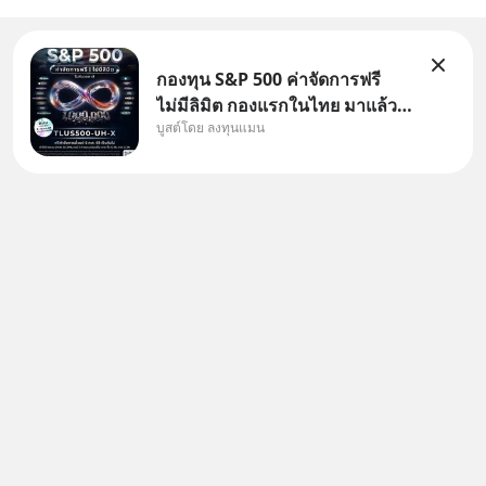
กองทุน S&P 500 ค่าจัดการฟรี
ไม่มีลิมิต กองแรกในไทย มาแล้ว..
บูสต์โดย ลงทุนแมน
กองทุนที่ออกแบบมาเพื่อแก้ Pain
Point ใหญ่ของนักลงทุนไทย
พร้อมกัน 3 เรื่อง