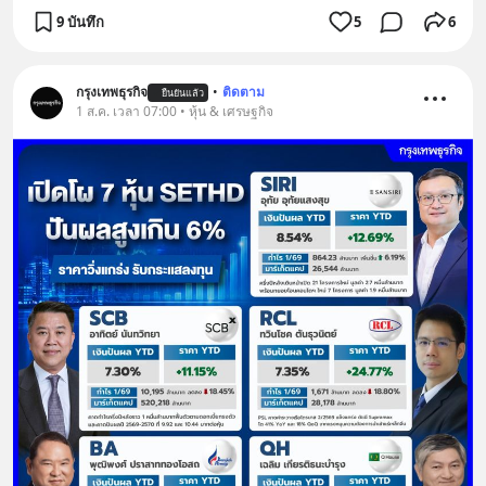
9 บันทึก
5
6
กรุงเทพธุรกิจ
•
ติดตาม
ยืนยันแล้ว
1 ส.ค. เวลา 07:00 • หุ้น & เศรษฐกิจ