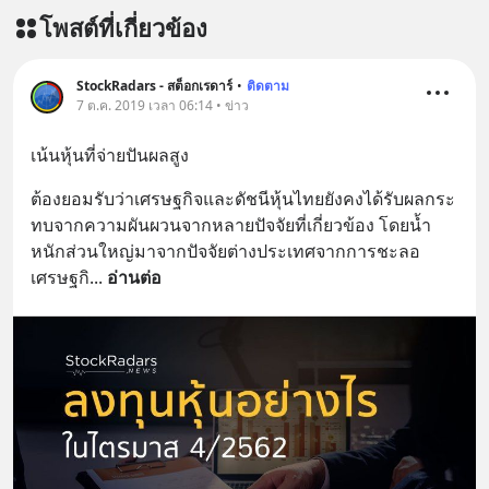
https://lin.ee/aMEkyNA
โพสต์ที่เกี่ยวข้อง
========================= 📣
สนับสนุนโดย 📣
=========================
StockRadars - สต็อกเรดาร์
•
ติดตาม
7 ต.ค. 2019 เวลา 06:14 • ข่าว
เครียด หลับยาก ผมอยากแนะนำ
ผลิตภัณฑ์เสริมอาหาร Diip CBD ช่วย
เน้นหุ้นที่จ่ายปันผลสูง
บรรเทาความเครียด ลดความวิตกกังวล
เพิ่มการผ่อนคลาย ซึ่งช่วยให้การนอน
ต้องยอมรับว่าเศรษฐกิจและดัชนีหุ้นไทยยังคงได้รับผลกระ
หลับมีประสิทธิภาพมากยิ่งขึ้น 📍 สนใจ
ทบจากความผันผวนจากหลายปัจจัยที่เกี่ยวข้อง โดยน้ำ
สั่งซื้อสินค้า Diip CBD 💬 LINE :
หนักส่วนใหญ่มาจากปัจจัยต่างประเทศจากการชะลอ
@diipgeek 🔗 หรือกดลิงก์
เศรษฐกิ
... 
อ่านต่อ
https://lin.ee/U91Fzyz