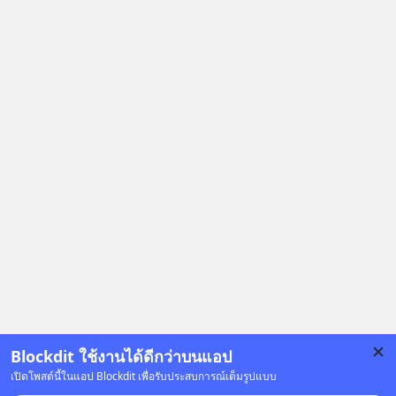
กิจการครั้งประวัติศาสตร์? ยักษ์ใหญ่
ตั้งใจซื้อไปพัฒนาต่อ หรือแค่ซื้อไป “ฆ่า”
ให้พ้นทางกันแน่? และทำไมจุดจบของ
เรื่องนี้ ถึงเป็นการฆาตกรรมแบบสโลว์
โมชันที่ไม่มีแม้แต่ศพให้เห็น? เลือกฟัง
กันได้เลยนะครับ อย่าลืมกด Follow
ติดตาม PodCast ช่อง Geek Forever’s
Podcast ของผมกันด้วยนะครับ 🎧 ฟัง
ผ่าน Spotify : https://bit.ly/4g4SW17
🎧 ฟังผ่าน Apple Podcast :
https://bit.ly/4cw7rdh 🎧 ฟังผ่าน
Podbean : https://bit.ly/4hVgqrY 🎧
ฟังผ่าน Youtube :
https://youtu.be/Jj3neoUL72g The
original article appeared here
https://www.tharadhol.com/geek-
story-ep833-or-is-mysql-really-
Blockdit ใช้งานได้ดีกว่าบนแอป
dying/ ติดตามสาระดี ๆ อัพเดททุกวัน
เปิดโพสต์นี้ในแอป Blockdit เพื่อรับประสบการณ์เต็มรูปแบบ
ผ่าน Line OA ด.ดล Blog คลิกเลย -->