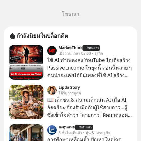
โฆษณา
กำลังนิยมในบล็อกดิต
MarketThink
ยืนยันแล้ว
เมื่อวาน เวลา 03:00 • ธุรกิจ
ใช้ AI ทำเพลงลง YouTube ไอเดียสร้าง
Passive Income ในยุคนี้ ตอนนี้หลาย ๆ
คนน่าจะเคยได้ยินเพลงที่ใช้ AI สร้าง
ผ่านหูกันมาบ้าง เช่น เพลง “ไม่มีใคร
Lipda Story
รู้ตัวเรา” จากช่องชื่อว่า UNHEARD
ได้รับการบูสต์
MUSIC ที่ตอนนี้มียอดรับชมกว่า 26
📖 เด็กซน & สนามเด็กเล่น AI เมื่อ AI
ล้านครั้งแล้ว
อัจฉริยะ ต้องรับมือกับผู้ใช้สายกาว...ผู้
ซึ่งเข้าใจคำว่า "สายกาว" ผิดมาตลอด
เกือบปี 🤣
ลงทุนแมน
ยืนยันแล้ว
3 ชั่วโมงที่แล้ว • หุ้น & เศรษฐกิจ
การศึกษาเหลื่อมล้ำ ปัญหาใหญ่ฉุด