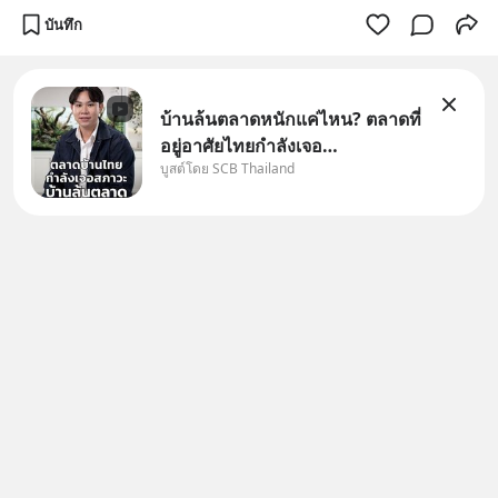
บันทึก
บ้านล้นตลาดหนักแค่ไหน? ตลาดที่
อยู่อาศัยไทยกำลังเจอ
บูสต์โดย SCB Thailand
Oversupply หนักกว่าที่คิด และ
ปัญหานี้อาจไม่ได้จบแค่เรื่อง
เศรษฐกิจ #SCBEIC #อสังหา
#บ้านล้นตลาด #เศรษฐกิจไทย
#EICAround #SCBThailand
สามารถดูคลิปท