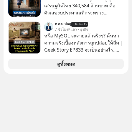
เศรษฐกิจไทย 340,584 ล้านบาท คือ
ตัวเลขงบประมาณที่กระทรวง
ศึกษาธิการ ได้รับจัดสรรในงบประมาณ
ด.ดล Blog
ยืนยันแล้ว
รายจ่ายประจำปี 2568 ซึ่งมากที่สุดเป็น
7 ชั่วโมงที่แล้ว • ธุรกิจ
อันดับ 2 รองจากกระทรวงการคลัง
หรือ MySQL จะตายแล้วจริงๆ? ค้นหา
ความจริงเบื้องหลังการถูกปล่อยให้ลืม |
Geek Story EP833 จะเป็นอย่างไร..
เมื่อซอฟต์แวร์ฟรีที่หล่อเลี้ยงเว็บไซต์
กว่าครึ่งโลก ถูกมหาเศรษฐีคู่แข่งทุ่มเงิน
ดูทั้งหมด
ซื้อกิจการไป? นี่คือเรื่องจริงของ
MySQL ฐานข้อมูลระดับตำนานที่
โปรแกรมเมอร์คนหนึ่งใช้เวลา 27 ปี
ปลุกปั้นและตั้งชื่อตามลูกสาวของตัวเอง
เมื่อรู้ว่าผลงานชิ้นเอกกำลังจะตกไปอยู่
ในมือของอาณาจักรที่จ้องจะทำลายมัน
เขาถึงขั้นต้องเขียนจดหมายเปิดผนึก
ขอร้องคนทั้งอินเทอร์เน็ตให้ช่วยหยุดยั้ง
ดีลนี้! เกิดอะไรขึ้นหลังจากการควบรวม