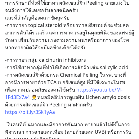
•การรักษามีทั้งที่ใช้ยาทา ผลัดเซลล์ผิว Peeling ฉายแสง ไป
จนถึงการใช้เลเซอร์หลายชนิดครับ
และที่สำคัญคืองดเกาขัดถูครับ
-การทายา topical steroid หรือยาทาสเตียรอยด์ จะช่วยลด
อาการคันได้รวดเร็ว แต่การทาควรอยู่ในดุลยพินิจของแพทย์ผู้
รักษา เพื่อปรับความแรงตามความหนาหรืออาการของโรค 
หากทายาผิดวิธีจะมีผลข้างเคียงได้ครับ
-การทายา กลุ่ม calcinurin inhibitors 
-การใช้ยาทากลุ่มที่ทำให้เกิดการผลัดผิว เช่น salicylic acid
-การผลัดเซลล์ผิวด้วยกรด Chemical Pelling ในรพ. บางที่
อาจมีการทายาด้วย TCA เปอร์เซนต์สูง ที่มีใช้เฉพาะในรพ. 
เพื่อความปลอดภัยของคนไข้ครับ 
https://youtu.be/M-
1Fd3Ex7a4
 👨‍⚕️หมอมีคลิปการดูแลผื่น Lichen amyloidosis 
ด้วยการผลัดเซลล์ผิว Peeling มาฝากครับ 
https://bit.ly/35k1yAa
-ในคนที่เป็นมากและมีอาการคันมาก ทายาแล้วไม่ดีขึ้นอาจ
พิจารณา การฉายแดดเทียม (ฉายด้วยแดด UVB) หรือการรับ