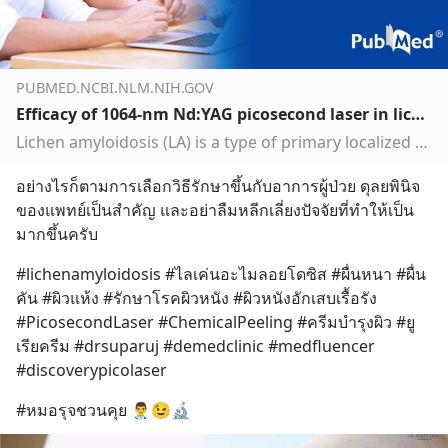
PUBMED.NCBI.NLM.NIH.GOV
Efficacy of 1064-nm Nd:YAG picosecond laser in lichen amyloidosis treatment: clinical and dermoscopic evaluation - PubMed
Lichen amyloidosis (LA) is a type of primary localized cutaneous amyloidosis characterized by multiple localized, hyperpigmented, grouped papules, in which the deposition of amyloid materials from altered keratinocytes usually resists to current treatments. We presented two LA patients with non-sati…
อย่างไรก็ตามการเลือกวิธีรักษาขึ้นกับอาการผู้ป่วย ดุลยพินิจ
ของแพทย์เป็นสำคัญ และอย่าลืมหลีกเลี่ยงปัจจัยที่ทำให้เป็น
มากขึ้นครับ
#lichenamyloidosis #ไลเค่นอะไมลอยโดซิส #ผื่นหนา #ผื่น
คัน #ผิวแห้ง #รักษาโรคผิวหนัง #ผิวหนังอักเสบเรื้อรัง 
#PicosecondLaser #ChemicalPeeling #ครีมบำรุงผิว #ยู
เรียครีม #drsuparuj #demedclinic #medfluencer 
#discoverypicolaser
#หมอรุจชวนคุย 👨‍⚕️😉🔬