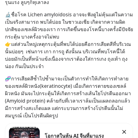
รุนแรง ลูบๆก็ทุเลาลง
🔬ชื่อโรค Lichen amyloidosis อาจจะฟังดูไม่คุ้นแต่ในความ
เป็นจริงสามารถ พบได้บ่อย ในชาวเอเชีย เกิดจากความผิด
ปกติของเซลล์ผิวของเรา การเกิดขึ้นของโรคนี้บางครั้งมีปัจจัย
กระตุ้น บางครั้งอาจไม่พบ 
👉แต่ส่วนใหญ่เหตุกระตุ้นที่พบได้บ่อยคือการเสียดสีที่บริเวณ
นั้นบ่อยๆ  เช่นการ เกา การถู ดังนั้นน บริเวณที่พบโรคนี้ได้
บ่อยมักเป็นที่หน้าแข้งเนื่องจากเราต้องใส่การเกง ถุงเท้า ถุง
น่อง กันเป็นประจำ
🧬การเสียดสีซ้ำไปซ้ำมาจะเป็นตัวการทำให้เกิดการทำลาย
ของเซลล์ผิวหนัง(keratinocyte) เมื่อเกิดการตายของเซลล์
ผิวหนัง มันจะไปกระตุ้นให้เกิดการสร้างเส้นใยโปรตีนออกมา 
(Amyloid protein) คล้ายกับที่เวลาเราล้มเป็นแผลถลอกแล้ว
มีการสร้างสะเก็ดแผล แต่กระบวนการสร้างโปรตีนนั้นไม่
สมบูรณ์ เป็นโปรตีนผิดรูป
โอกาสในหุ้น AI จีนที่มาแรง