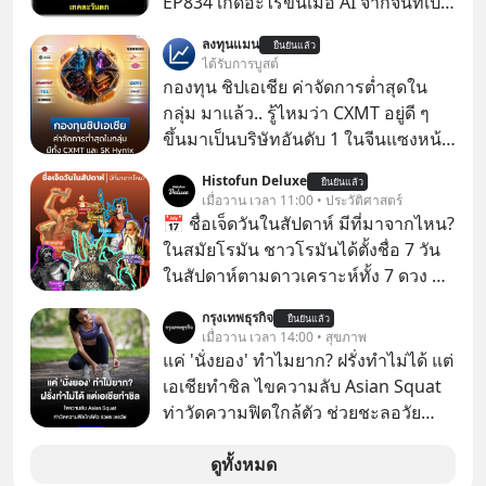
EP834 เกิดอะไรขึ้นเมื่อ AI จากจีนที่เปิด
ให้ใช้งานฟรี กลับทำผลงานได้เทียบเท่า
ลงทุนแมน
ยืนยันแล้ว
AI ระดับท็อปของอเมริกาที่ใช้เงินลงทุน
ได้รับการบูสต์
สร้างกว่าร้อยล้านดอลลาร์
กองทุน ชิปเอเชีย ค่าจัดการต่ำสุดใน
ปรากฏการณ์นี้ทำเอาซีอีโอผู้ทรง
กลุ่ม มาแล้ว.. รู้ไหมว่า CXMT อยู่ดี ๆ
อิทธิพลอย่าง Jensen Huang แห่ง
ขึ้นมาเป็นบริษัทอันดับ 1 ในจีนแซงหน้า
Nvidia ถึงกับออกปากเชียร์สุดตัวว่านี่
Tencent ขณะเดียวกัน TSMC เป็น
Histofun Deluxe
คืออนาคต แต่ในขณะเดียวกัน บริษัท
ยืนยันแล้ว
บริษัทอันดับ 1 ในไต้หวันมานานแล้ว
เมื่อวาน เวลา 11:00 • ประวัติศาสตร์
ยักษ์ใหญ่อย่าง OpenAI และ
📅 ชื่อเจ็ดวันในสัปดาห์ มีที่มาจากไหน?
Anthropic กลับนั่งไม่ติด ถึงขั้นรีบส่ง
ในสมัยโรมัน ชาวโรมันได้ตั้งชื่อ 7 วัน
สัญญาณเตือนรัฐบาลอเมริกาว่าสิ่งนี้คือ
ในสัปดาห์ตามดาวเคราะห์ทั้ง 7 ดวง ที่
ภัยความมั่นคงระดับชาติ ทำไมจีนถึง
ชาวโรมันรู้จักในตอนนั้น
ยอมหงายการ์ดแจกเทคโนโลยีระดับ
กรุงเทพธุรกิจ
ยืนยันแล้ว
เมื่อวาน เวลา 14:00 • สุขภาพ
โลกให้ทุกคนดาวน์โหลดไปใช้แบบฟรีๆ
แค่ 'นั่งยอง' ทำไมยาก? ฝรั่งทำไม่ได้ แต่
และเบื้องหลังข้ออ้างเรื่องความ
เอเชียทำชิล ไขความลับ Asian Squat
ปลอดภัย แท้จริงแล้วบริษัทยักษ์ใหญ่
ท่าวัดความฟิตใกล้ตัว ช่วยชะลอวัย
ของอเมริกากำลังกลัวอะไรกันแน่ เลือก
หลายคนอาจเคยเห็นคลิปไวรัลของชาว
ฟังกันได้เลยนะครับ อย่าลืมกด Follow
ต่างชาติที่พยายามทำ “Asian Squat”
ดูทั้งหมด
ติดตาม PodCast ช่อง Geek Forever’s