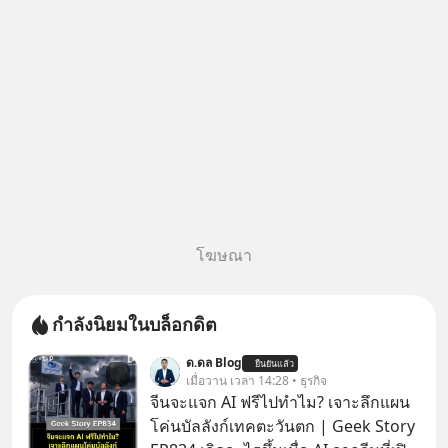
ความจำ โมเดล
โฆษณา
กำลังนิยมในบล็อกดิต
ด.ดล Blog
ยืนยันแล้ว
เมื่อวาน เวลา 14:28 • ธุรกิจ
จีนจะแจก AI ฟรีไปทำไม? เจาะลึกแผน
โค่นบัลลังก์เทคตะวันตก | Geek Story