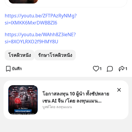
(SPOILED ALERT!!!) 🔥 264.1
https://youtu.be/ZFTPAzRyNMg?
si=lXMKK6MxrDWBBZI6
https://youtu.be/WAhh8Z3ieNE?
si=8XOYLRXO2f9HMY8U
โรคผิวหนัง
รักษาโรคผิวหนัง
บันทึก
1
1
โอกาสลงทุน 10 ผู้นำ ทั้งซัปพลาย
เชน AI จีน /โดย ลงทุนแมน
บูสต์โดย ลงทุนแมน
✅ลงทุนตรง คัด 10 ผู้นำเน้น ๆ ใน
ธีม AI จีน ✅คัดเลือกหุ้นใหม่ 9 ตัว
เข้ากองทุน ✅ร่วมเป็นเจ้าของผู้นำ
AI จีน ตั้งแต่โรงงานผลิตชิป หน่วย