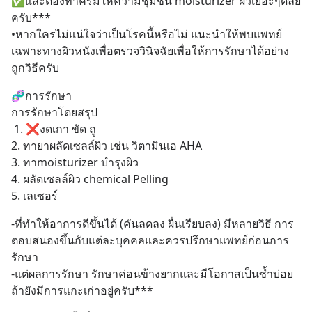
✅และต้องทาครีมให้ความชุ่มชื้น moisturizer ผิวเยอะๆดลย
ครับ***
•หากใครไม่แน่ใจว่าเป็นโรคนี้หรือไม่ แนะนำให้พบแพทย์
เฉพาะทางผิวหนังเพื่อตรวจวินิจฉัยเพื่อให้การรักษาได้อย่าง
ถูกวิธีครับ
🧬การรักษา
การรักษาโดยสรุป
 1. ❌งดเกา ขัด ถู 
2. ทายาผลัดเซลล์ผิว เช่น วิตามินเอ AHA 
3. ทาmoisturizer บำรุงผิว
4. ผลัดเซลล์ผิว chemical Pelling 
5. เลเซอร์
-ที่ทำให้อาการดีขึ้นได้ (คันลดลง ผื่นเรียบลง) มีหลายวิธี การ
ตอบสนองขึ้นกับแต่ละบุคคลและควรปรึกษาแพทย์ก่อนการ
รักษา
-แต่ผลการรักษา รักษาค่อนข้างยากและมีโอกาสเป็นซ้ำบ่อย
ถ้ายังมีการแกะเก่าอยู่ครับ***