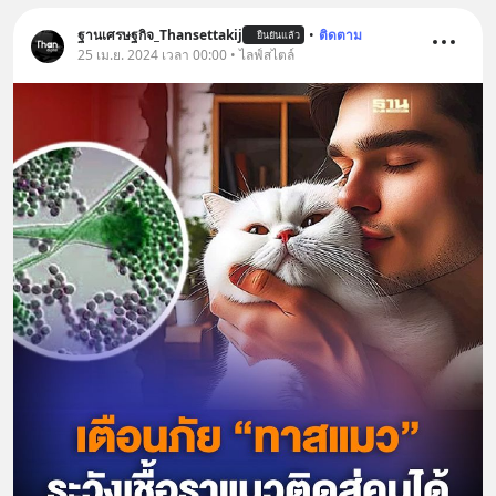
ฐานเศรษฐกิจ_Thansettakij
•
ติดตาม
ยืนยันแล้ว
25 เม.ย. 2024 เวลา 00:00 • ไลฟ์สไตล์