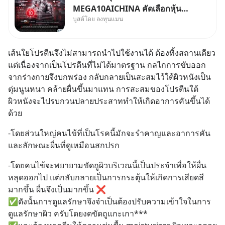
MEGA10AICHINA คัดเลือกหุ้น
บูสต์โดย ลงทุนแมน
ใหม่ 9 ตัว เข้ากองทุน.. ครอบคลุม
ทั้งซัปพลายเชน AI จีน พิเศษ ช่วง
3 - 19 ส.ค. 69 มีโปรโมชัน ลด
เส้นใยโปรตีนจึงไม่สามารถนำไปใช้งานได้ ต้องทิ้งสถานเดียว 
50% ค่าธรรมเนียมซื้อ | ยอด 2
แต่เนื่องจากเป็นโปรตีนที่ไม่ได้มาตรฐาน กลไกการขับออก
ล้านบาทขึ้นไป ฟรีค่าธรร
จากร่างกายจึงบกพร่อง กลับกลายเป็นสะสมไว้ใต้ผิวหนังเป็น
ตุ่มนูนหนา คล้ายผื่นขึ้นมาแทน การสะสมของโปรตีนใต้
ผิวหนังจะไปรบกวนปลายประสาททำให้เกิดอาการคันขึ้นได้
ด้วย
-โดยส่วนใหญ่คนไข้ที่เป็นโรคนี้มักจะรำคาญและอาการคัน
และลักษณะผื่นที่ดูเหมือนสกปรก
-โดยคนไข้จะพยายามขัดถูผิวบริเวณนี้เป็นประจำเพื่อให้ผื่น
หลุดออกไป แต่กลับกลายเป็นการกระตุ้นให้เกิดการเสียดสี
มากขึ้น ผื่นจึงเป็นมากขึ้น ❌
✅ดังนั้นการดูแลรักษาจึงจำเป็นต้องปรับความเข้าใจในการ
ดูแลรักษาผิว ครับโดยงดขัดถูแกะเกา***