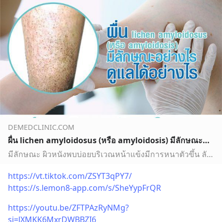
DEMEDCLINIC.COM
ผื่น lichen amyloidosus (หรือ amyloidosis) มีลักษณะอย่างไร ดูแลได้อย่างไร - demedclinic
มีลักษณะ ผิวหนังพบบ่อยบริเวณหน้าแข้งมีการหนาตัวขึ้น ลักษณะเป็นตุ่มนูน
https://vt.tiktok.com/ZSYT3qPY7/
https://s.lemon8-app.com/s/SheYypFrQR
https://youtu.be/ZFTPAzRyNMg?
si=lXMKK6MxrDWBBZI6