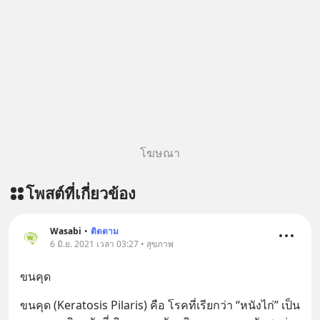
เพิ่มการผ่อนคลาย ซึ่งช่วยให้การนอน
หลับมีประสิทธิภาพมากยิ่งขึ้น 📍 สนใจ
สั่งซื้อสินค้า Diip CBD 💬 LINE :
@diipgeek 🔗 หรือกดลิงก์
https://lin.ee/U91Fzyz
โฆษณา
โพสต์ที่เกี่ยวข้อง
Wasabi
•
ติดตาม
6 มิ.ย. 2021 เวลา 03:27 • สุขภาพ
ขนคุด
ขนคุด (Keratosis Pilaris) คือ โรคที่เรียกว่า “หนังไก่” เป็น