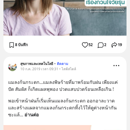
8 บันทึก
52
2
19
สุขภาพและเทคโนโลยี
•
ติดตาม
10 ก.ค. 2019 เวลา 09:31 • ไลฟ์สไตล์
แมลงก้นกระดก...แมลงพิษร้ายที่มาพร้อมกับฝน เพียงแค่
ปัด สัมผัส ก็เกิดแผลพุพอง ปวดแสบปวดร้อนเหลือเกิน !
พอเข้าหน้าฝนก็เริ่มเห็นแมลงก้นกระดก ออกอาละวาด
และสร้างแผลจากแมลงก้นกระดกทิ้งไว้ให้ดูต่างหน้ากัน
ซะแล้
... 
อ่านต่อ