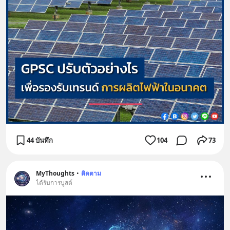
44 บันทึก
104
73
MyThoughts
•
ติดตาม
ได้รับการบูสต์