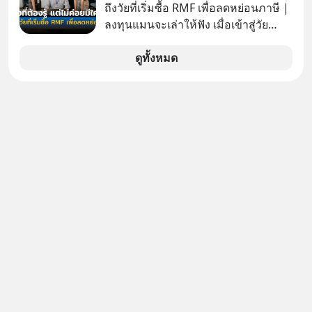
ถึงวัยที่เริ่มซื้อ RMF เพื่อลดหย่อนภาษี |
#missiontothemoonpodcast
ลงทุนแมนจะเล่าให้ฟัง เมื่อเข้าสู่วัย
ทำงานและเริ่มมีรายได้ถึงเกณฑ์เสีย
ภาษี หลายคนมักได้รับคำแนะนำให้
ดูทั้งหมด
ลงทุนใน RMF เพราะนอกจากจะช่วยลด
หย่อนภาษีได้แล้ว ยังเป็นโอกาสในการ
สร้างความมั่งคั่งระยะยาว แต่น้อยคน
นักที่จะลงลึกว่า ถ้าลงทุนใน RMF ควรรู้
อะไรบ้าง ควรดู ตรงไหน ทำอย่างไร ถึง
จะดีกับเรา แล้วเราควรรู้ข้อมูลอะไร
เกี่ยวกับ RMF บ้าง เพื่อให้นำไปใช้ต่อได้
จริง ๆ ลงทุนแมนจะเล่าให้ฟัง