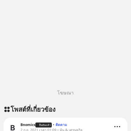
โฆษณา
โพสต์ที่เกี่ยวข้อง
Bnomics
•
ติดตาม
ยืนยันแล้ว
2 ก.ย. 2021 เวลา 01:09 • หุ้น & เศรษฐกิจ