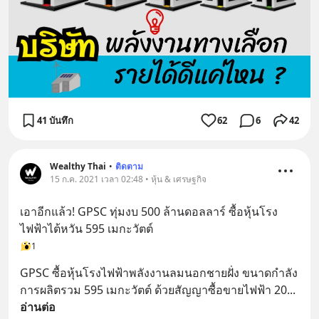
41 บันทึก
62
6
42
Wealthy Thai
•
ติดตาม
15 ก.ค. 2021 เวลา 02:48 • หุ้น & เศรษฐกิจ
เอาอีกแล้ว! GPSC ทุ่มงบ 500 ล้านดอลลาร์ ซื้อหุ้นโรง
ไฟฟ้าไต้หวัน 595 เมกะวัตต์
1
GPSC ซื้อหุ้นโรงไฟฟ้าพลังงานลมนอกชายฝั่ง ขนาดกำลัง
การผลิตรวม 595 เมกะวัตต์ ด้วยสัญญาซื้อขายไฟฟ้า 20
... 
อ่านต่อ