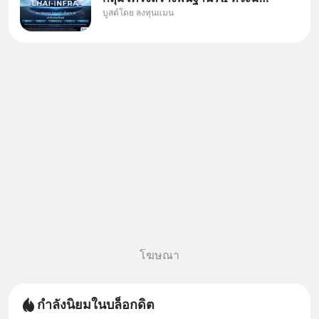
บูสต์โดย ลงทุนแมน
งบลงทุนครั้งใหญ่ในประวัติศาสตร์
ที่เรียกว่า AI Supercycle หุ้นกลุ่ม
นี้ปรับตัวลงมากใน 1 เดือนที่ผ่าน
มา แต่ความจริงคือทั่วโลกยังเดิน
หน้าลงทุน AI
โฆษณา
กำลังนิยมในบล็อกดิต