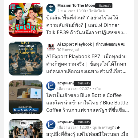
Mission To The Moon
ยืนยันแล้ว
2 ส.ค. เวลา 13:00 • ไลฟ์สไตล์
ขีดเส้น ‘พื้นที่ส่วนตัว’ อย่างไรไม่ให้
ความสัมพันธ์พัง? | แอปเท๋ Dinner
Talk EP.39 ถ้าวันหนึ่งการปฏิเสธของ
เราทำให้อีกฝ่ายรู้สึกเจ็บปวด คิดว่าเรา
Ai Export Playbook | นักรบส่งออกยุค AI
ตั้งกำแพงใส่และมองว่าเราเห็นแก่ตัวทั้ง
ได้รับการบูสต์
ที่เราเองก็ไม่เคยปฏิเสธใครอย่างนี้มา
AI Export Playbook EP7 : เมื่อทุกฝ่าย
ก่อน แต่พอตั้งใจจะ ‘สร้างขอบเขต’ เพื่อ
ต่างก็พูดความจริง | ข้อมูลไม่ได้โกหก
ตัวเองดูสักครั้ง กลับทำให้เกิดรอยร้าว
แต่คนเราเลือกมองเฉพาะส่วนที่เกี่ยวกับ
ในความสัมพันธ์เสียอย่างนั้น โดยราย
ตัวเองเสมอ
ลงทุนแมน
การแอปเท๋ Dinner Talk ในวันนี้โฮสต์
ยืนยันแล้ว
เมื่อวาน เวลา 07:07 • ธุรกิจ
ทั้ง 2 ท่าน แทป-รวิศ หาญอุตสาหะ และ
ใครเป็นเจ้าของ Blue Bottle Coffee
เอ๋ นิ้วกลม-สราวุธ เฮ้งสวัสดิ์ จะพาทุก
และใครนำเข้ามาในไทย ? Blue Bottle
คนไปสำรวจวิธีสร้างขอบเขตเพื่อรักษา
Coffee ร้านกาแฟจากสหรัฐฯ ที่ขึ้นชื่อ
ใจของตัวเองและรักษาความสัมพันธ์
เรื่องความพิถีพิถัน กำลังจะเปิดสาขา
ของคนรอบข้างไปพร้อมกัน
ลงทุนแมน
ยืนยันแล้ว
แรกในประเทศไทย ที่ Central Park
เมื่อวาน เวลา 12:00 • หุ้น & เศรษฐกิจ
#boundary #selfdevelopment #แอป
สรุปสิ่งที่ต้องรู้ แต่ไม่ค่อยมีใครบอก เมื่อ
เท๋dinnertalk