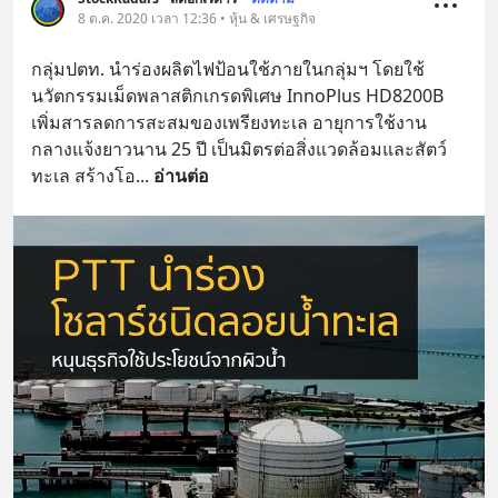
8 ต.ค. 2020 เวลา 12:36 • หุ้น & เศรษฐกิจ
กลุ่มปตท. นำร่องผลิตไฟป้อนใช้ภายในกลุ่มฯ โดยใช้
นวัตกรรมเม็ดพลาสติกเกรดพิเศษ InnoPlus HD8200B 
เพิ่มสารลดการสะสมของเพรียงทะเล อายุการใช้งาน
กลางแจ้งยาวนาน 25 ปี เป็นมิตรต่อสิ่งแวดล้อมและสัตว์
ทะเล สร้างโอ
... 
อ่านต่อ