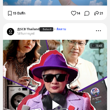
15 บันทึก
14
21
SCB Thailand
•
ติดตาม
ยืนยันแล้ว
ได้รับการบูสต์
1:41