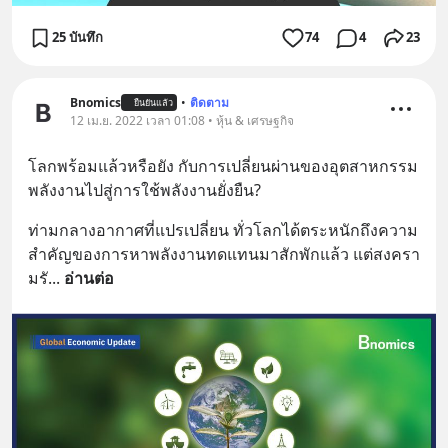
25 บันทึก
74
4
23
Bnomics
•
ติดตาม
ยืนยันแล้ว
12 เม.ย. 2022 เวลา 01:08 • หุ้น & เศรษฐกิจ
โลกพร้อมแล้วหรือยัง กับการเปลี่ยนผ่านของอุตสาหกรรม
พลังงานไปสู่การใช้พลังงานยั่งยืน?
ท่ามกลางอากาศที่แปรเปลี่ยน ทั่วโลกได้ตระหนักถึงความ
สำคัญของการหาพลังงานทดแทนมาสักพักแล้ว แต่สงครา
มรั
... 
อ่านต่อ