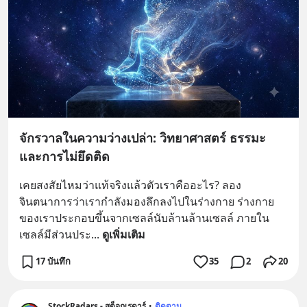
จักรวาลในความว่างเปล่า: วิทยาศาสตร์ ธรรมะ
และการไม่ยึดติด
เคยสงสัยไหมว่าแท้จริงแล้วตัวเราคืออะไร? ลอง
จินตนาการว่าเรากำลังมองลึกลงไปในร่างกาย ร่างกาย
ของเราประกอบขึ้นจากเซลล์นับล้านล้านเซลล์ ภายใน
เซลล์มีส่วนประ
... 
ดูเพิ่มเติม
17 บันทึก
35
2
20
StockRadars - สต็อกเรดาร์
•
ติดตาม