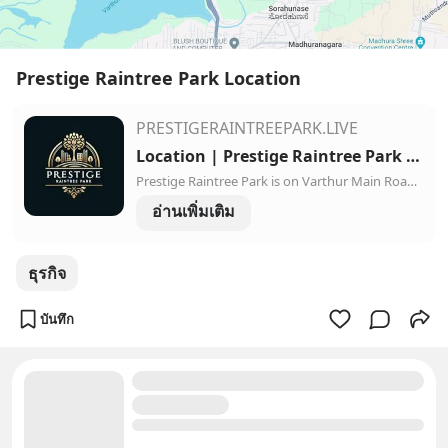
Prestige Raintree Park Location
PRESTIGERAINTREEPARK.LIVE
Location | Prestige Raintree Park - Varthur Road, Whitefield, Bangalore
Prestige Raintree Park is on Varthur Main Road, near Whitefield, East Bangalore. Address: SH 35, Whitefield Main Rd, Varthur, Bengaluru, Karnataka 560087.
อ่านเพิ่มเติม
ธุรกิจ
บันทึก