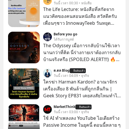
วันนี้ เวลา 00:30 • หนังสือ
The Life Lecture: หนังสือที่สกัดจาก
แนวคิดของคนสอนหนังสือ สวัสดีครับ
เพื่อนๆชาว InnowayTeeb วันหยุด
สบายๆ วันนี้แอดเพิ่งจะอ่านหนังสือที่น่า
Before you go
สนใจจบแล้วเกิดคำถามว่า
ได้รับการบูสต์
The Odyssey เมื่อการกลับบ้านใช้เวลา
นานกว่าที่คิด นี่ร่างกายเราต้องการกลับ
บ้านจริงหรือ (SPOILED ALERT!!!) 🔥
264.1
ด.ดล Blog
ยืนยันแล้ว
วันนี้ เวลา 04:09 • ธุรกิจ
ใครฆ่า Harman Kardon? อาณาจักร
เครื่องเสียง 8 พันล้านที่ถูกกลืนกิน |
Geek Story EP831 เคยสงสัยไหมทำไม
หูฟัง AKG ถึงกลายเป็นแค่ของแถมใน
MarketThink
ยืนยันแล้ว
กล่องมือถือ? หรือลำโพง JBL ถึงวางขาย
วันนี้ เวลา 03:00 • ธุรกิจ
เกลื่อนตามห้างทั่วไป? ทั้งที่จริง ๆ แล้ว
ใช้ AI ทำเพลงลง YouTube ไอเดียสร้าง
ชื่อเหล่านี้คือ “ตำนาน” ระดับเทพที่นัก
Passive Income ในยุคนี้ ตอนนี้หลาย ๆ