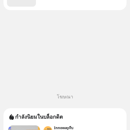
โฆษณา
กำลังนิยมในบล็อกดิต
Innowayถีบ