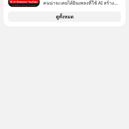
เล่นเครื่องเสียงยุคก่อนยอมจ่ายเงินหลัก
คนน่าจะเคยได้ยินเพลงที่ใช้ AI สร้าง
แสนเพื่อครอบครอง แต่เบื้องหลังความ
ผ่านหูกันมาบ้าง เช่น เพลง “ไม่มีใคร
แมสนี้ มีโศกนาฏกรรมของโลกธุรกิจ
รู้ตัวเรา” จากช่องชื่อว่า UNHEARD
ดูทั้งหมด
ซ่อนอยู่ อาณาจักรเครื่องเสียงที่ยิ่งใหญ่
MUSIC ที่ตอนนี้มียอดรับชมกว่า 26
ที่สุดบนโลก ถูกกว้านซื้อไปด้วยมูลค่า 8
ล้านครั้งแล้ว
พันล้านดอลลาร์โดย Samsung และสิ่ง
ที่เจ็บปวดที่สุดคือ ยักษ์ใหญ่จาก
เกาหลีใต้ไม่ได้ซื้อเพราะหลงใหลใน
เสียงเพลง แต่ซื้อเพื่อเป็นทางลัดเอา
เทคโนโลยีไปใส่ในหน้าปัดรถยนต์
อัจฉริยะ จากจุดสูงสุดของศิลปะแห่ง
เสียงดนตรี ทำไมถึงจบลงด้วยการเป็น
แค่บรรทัดหนึ่งในบัญชีทรัพย์สินของ
บริษัทอื่น เลือกฟังกันได้เลยนะครับ อย่า
ลืมกด Follow ติดตาม PodCast ช่อง
Geek Forever’s Podcast ของผมกัน
ด้วยนะครับ 🎧 ฟังผ่าน Spotify :
https://tinyurl.com/mr39sd7c 🎧 ฟัง
ผ่าน Apple Podcast :