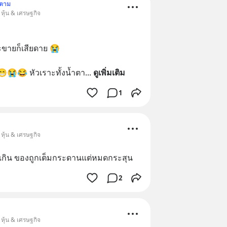
ดตาม
หุ้น & เศรษฐกิจ
 จะขายก็เสียดาย 😭
😁😭😂 หัวเราะทั้งน้ำตา
... 
ดูเพิ่มเติม
1
หุ้น & เศรษฐกิจ
ือเกิน ของถูกเต็มกระดานแต่หมดกระสุน
2
หุ้น & เศรษฐกิจ