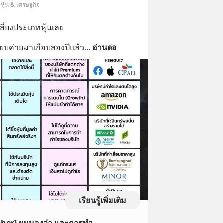
หุ้น & เศรษฐกิจ
สี่ยงประเภทหุ้นเลย
ลียบค่ายมาเกือบสองปีแล้ว
... 
อ่านต่อ
เรียนรู้เพิ่มเติม
pher] ผมมองว่า และการทำ