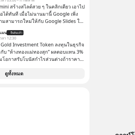
้ เวลา 03:00 • การตลาด
emini สร้างสไลด์สวย ๆ ในคลิกเดียว เอาไป
อได้ทันที เมื่อไม่นานมานี้ Google เพิ่ง
ามสามารถใหม่ให้กับ Google Slides ให้
้ Gemini ช่วยสร้างสไลด์นำเสนอแบบ
นแมน
ยืนยันแล้ว
ในคลิกเดียว ไม่ต้องเสียเวลาทำเองอีกต่อ
 เวลา 12:30
TS Gold Investment Token ลงทุนในธุรกิจ
กับ “ห้างทองแม่ทองสุก” ผลตอบแทน 3%
้อมโอกาสรับโบนัสกำไรส่วนต่างถ้าราคา
 ลงทุนแมนจะเล่าให้ฟัง x MTS Gold
ุ่ม MTS Gold หรือห้างทองแม่ทองสุก อยู่
ดูทั้งหมด
มานานกว่า 74 ปี ปัจจุบันนับเป็นก
จทองคำที่ใหญ่เป็นอันดับ 2 ของไทย ที่มีราย
.5 ล้านล้านบาทในปี 2568