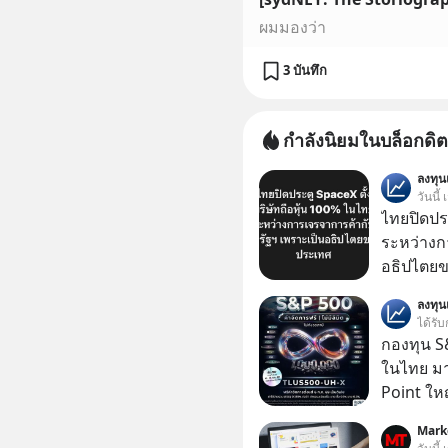
ผมมองว่า
3 บันทึก
กำลังนิยมในบล็อกดิต
ลงทุ
วันนี้
ไทยปิดประ
ระหว่างก
อธิปไตย
ประกาศจุ
ลงทุ
สหรัฐฯ ตั
ได้รับ
100% โดย
กองทุน S&
ค้ากับรัฐ
ในไทย มาแ
ด้านอธิ
Point ใหญ
Mark