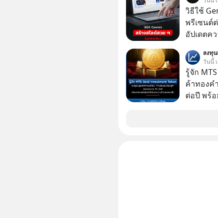
วันนี
วิธีใช้ G
พรีเซนต์ต่
อัปเดตคว
สามารถใช
ลงทุ
สวย ๆ ได้
วันนี้
ไป
รู้จัก M
ค้าทองคำ
ต่อปี พร
ทองขึ้น /
Group กล
ในธุรกิจทองคำ
ลุ่มธุรกิ
ได้รวม 3