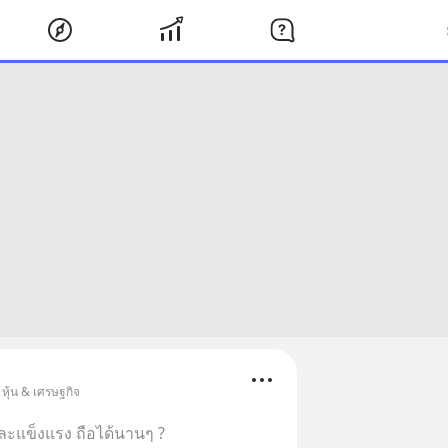
หุ้น & เศรษฐกิจ
วและแข็งแรง ถือได้นานๆ ?