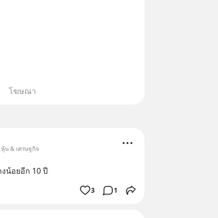
โฆษณา
หุ้น & เศรษฐกิจ
างน้อยอีก 10 ปี
3
1