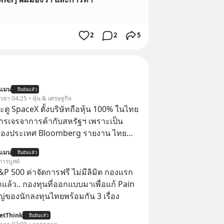
2
2
5
นแมน
ยืนยันแล้ว
 เวลา 04:25 • หุ้น & เศรษฐกิจ
ตู SpaceX ตั้งบริษัทถือหุ้น 100% ในไทย
ารเจรจาการค้ากับสหรัฐฯ เพราะเป็น
ของประเทศ Bloomberg รายงาน ไทย
ดยืนชัดเจนว่า จะไม่อนุญาตให้บริษัท
นแมน
ยืนยันแล้ว
้งบริษัทโทรคมนาคมดาวเทียมที่ถือหุ้น
การบูสต์
ชาวต่างชาติ ในระหว่างการเจรจาการ
P 500 ค่าจัดการฟรี ไม่มีลิมิต กองแรก
บาลสหรัฐ โดยให้เหตุผลว่าเป็นประเด็น
ล้ว.. กองทุนที่ออกแบบมาเพื่อแก้ Pain
ปไตยของประเทศ
่ของนักลงทุนไทยพร้อมกัน 3 เรื่อง
etThink
ยืนยันแล้ว