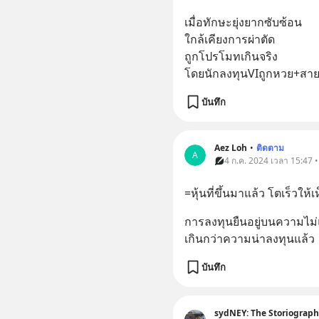
เมื่อทักษะยุ่งยากซับซ้อน
ใกล้เคียงการผ่าตัด
ถูกโปรโมทเกินจริง
โดยนักลงทุนVIถูกหวย+สายป
บันทึก
Aez Loh
•
ติดตาม
A
4 ก.ค. 2024 เวลา 15:47 • 
=หุ้นที่ขึ้นมาแล้ว โตเร็วให้
การลงทุนยืนอยู่บนความไม่แ
เกินกว่าความน่าลงทุนแล้ว
บันทึก
sydNEY: The Storiograph