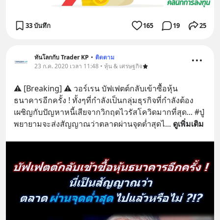
33 บันทึก
165
19
25
ทันโลกกับ Trader KP
•
ติดตาม
23 ก.ค. 2020 เวลา 11:48 • หุ้น & เศรษฐกิจ
⚠️ [Breaking] ⚠️ วอร์เรน บัฟเฟตต์กลับเข้าซื้อหุ้น
ธนาคารอีกครั้ง ! ทั้งๆที่กำลังเป็นกลุ่มธุรกิจที่กำลังต้อง
เผชิญกับปัญหาหนี้เสียจากวิกฤตไวรัสโควิดมากที่สุด... #ปู่
พยายามจะส่งสัญญาณว่าตลาดผ่านจุดต่ำสุดไ
... 
ดูเพิ่มเติม