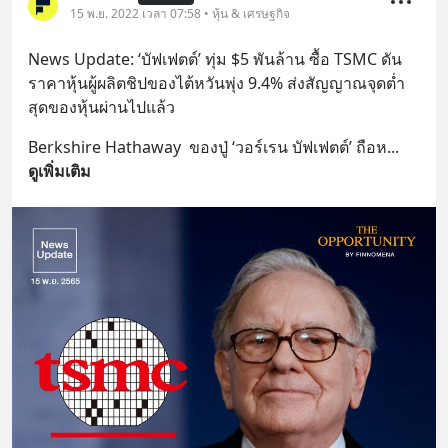
15 พ.ย. 2022 เวลา 07:58 • หุ้น & เศรษฐกิจ
News Update: ‘บัฟเฟตต์’ ทุ่ม $5 พันล้าน ซื้อ TSMC ดัน
ราคาหุ้นผู้ผลิตชิปของไต้หวันพุ่ง 9.4% ส่งสัญญาณจุดต่ำ
สุดของหุ้นผ่านไปแล้ว
Berkshire Hathaway  ของปู่ ‘วอร์เรน บัฟเฟตต์’ ถือห
... 
ดูเพิ่มเติม