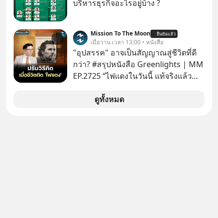
WealthX ช่วยคัดกองทุนเด่นให้ได้
บริหารธุรกิจอะไรอยู่บ้าง ?
Mission To The Moon
ยืนยันแล้ว
เมื่อวาน เวลา 13:00 • หนังสือ
"อุปสรรค" อาจเป็นสัญญาณสู่ชีวิตที่ดี
กว่า? #สรุปหนังสือ Greenlights | MM
EP.2725 “ไฟแดงในวันนี้ แท้จริงแล้ว
อาจเป็นสัญญาณไฟเขียวที่ยังไม่ถึงเวลา
เปลี่ยนสี” McConaughey ดาราดาวรุ่ง
ดูทั้งหมด
ในยุคหนึ่ง เคยปฏิเสธเงินค่าตัวหนังรอม
คอมที่สูงถึง 14.5 ล้านดอลลาร์ (หรือ
ราว 500 ล้านบาท) เพียงเพราะเขาไม่
อยากขังตัวเองไว้ในกล่องเดิมๆ ผลที่
ตามมาคือ โทรศัพท์ของเขากลายเป็น
ความเงียบสนิทนานถึง 14 เดือนเต็ม แต่
ความเงียบและ "ไฟแดง" ในวันนั้นกลับ
กลายเป็นการถอยหลังเพื่อตั้งหลัก จนส่ง
ให้เขาก้าวขึ้นไปยืนถือรางวัลออสการ์
ในบทบาทที่เปลี่ยนชีวิตเขาไปตลอดกาล