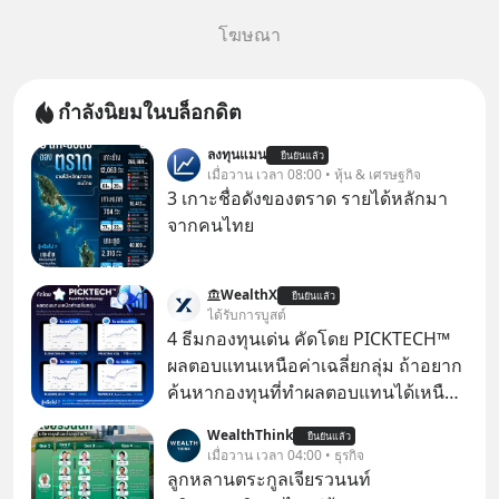
โฆษณา
กำลังนิยมในบล็อกดิต
ลงทุนแมน
ยืนยันแล้ว
เมื่อวาน เวลา 08:00 • หุ้น & เศรษฐกิจ
3 เกาะชื่อดังของตราด รายได้หลักมา
จากคนไทย
WealthX
ยืนยันแล้ว
ได้รับการบูสต์
4 ธีมกองทุนเด่น คัดโดย PICKTECH™
ผลตอบแทนเหนือค่าเฉลี่ยกลุ่ม ถ้าอยาก
ค้นหากองทุนที่ทำผลตอบแทนได้เหนือ
กว่าค่าเฉลี่ยกลุ่ม โดยที่ไม่ต้องมานั่ง
WealthThink
ยืนยันแล้ว
ค้นหาข้อมูลและวิเคราะห์เองให้เสีย
เมื่อวาน เวลา 04:00 • ธุรกิจ
เวลา แค่ใช้ PICKTECH™ บนแอป
ลูกหลานตระกูลเจียรวนนท์