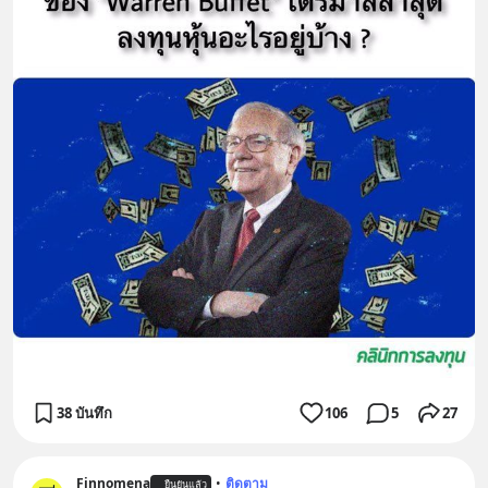
38 บันทึก
106
5
27
Finnomena
•
ติดตาม
ยืนยันแล้ว