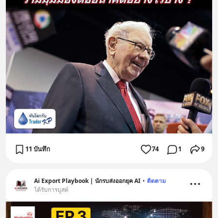
11 บันทึก
74
1
9
Ai Export Playbook | นักรบส่งออกยุค AI
•
ติดตาม
ได้รับการบูสต์