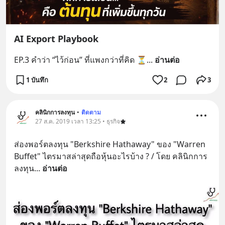
AI Export Playbook
EP.3 คำว่า “ไว้ก่อน” ที่แพงกว่าที่คิด ⏳
... 
อ่านต่อ
1 บันทึก
2
3
คลินิกการลงทุน
•
ติดตาม
27 ส.ค. 2019 เวลา 13:25 • ธุรกิจ
ส่องพอร์ตลงทุน "Berkshire Hathaway" ของ "Warren 
Buffet" ไตรมาสล่าสุดถือหุ้นอะไรบ้าง ? / โดย คลินิกการ
ลงทุน
... 
อ่านต่อ