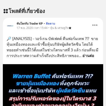
โพสต์ที่เกี่ยวข้อง
ทันโลกกับ Trader KP
•
ติดตาม
17 พ.ย. 2020 เวลา 15:44 • หุ้น & เศรษฐกิจ
🔎 [ANALYSIS] - วอร์เรน บัฟเฟตต์ คืนฟอร์มเทพ ?!?  ขาย
หุ้นเหมืองทองและเข้าซื้อหุ้นบริษัทผู้ผลิตวัคซีน โดยได้
ทยอยทำเช่นนี้ไว้ตั้งแต่ในช่วงไตรมาสที่ 3 แล้ว ก่อนที่จะมี
การประกาศความสำเร็จถึงประสิทธิภาพของ
... 
อ่านต่อ