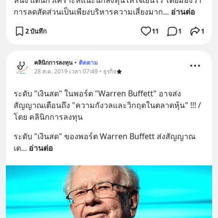
หนึ่ง แต่นักวิเคราะห์แนะนักลงทุนให้ใจเย็นไว้ โดยมองว่า 
การลดสัดส่วนเป็นเพียงบริหารความเสี่ยงมาก
... 
อ่านต่อ
2 บันทึก
11
1
1
คลินิกการลงทุน
•
ติดตาม
28 ส.ค. 2019 เวลา 07:49 • ธุรกิจ
ระดับ "เงินสด" ในพอร์ต "Warren Buffett" อาจส่ง
สัญญาณเตือนถึง "ความกังวลและวิกฤตในตลาดหุ้น" !!! / 
โดย คลินิกการลงทุน
ระดับ "เงินสด" ของพอร์ต Warren Buffett ส่งสัญญาณ
เต
... 
อ่านต่อ