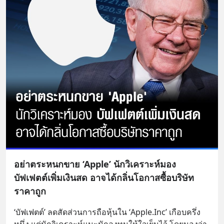
อย่าตระหนกขาย ‘Apple’ นักวิเคราะห์มอง
บัฟเฟตต์เพิ่มเงินสด อาจได้กลิ่นโอกาสซื้อบริษัท
ราคาถูก
‘บัฟเฟตต์’ ลดสัดส่วนการถือหุ้นใน ‘Apple.Inc’ เกือบครึ่ง