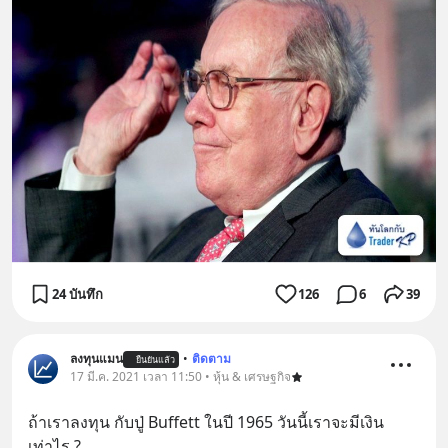
24 บันทึก
126
6
39
ลงทุนแมน
•
ติดตาม
ยืนยันแล้ว
17 มี.ค. 2021 เวลา 11:50 • หุ้น & เศรษฐกิจ
ถ้าเราลงทุน กับปู่ Buffett ในปี 1965 วันนี้เราจะมีเงิน
เท่าไร ?