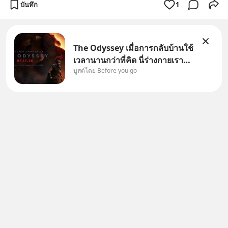
บันทึก
1
The Odyssey เมื่อการกลับบ้านใช้
เวลานานกว่าที่คิด นี่ร่างกายเรา
บูสต์โดย Before you go
ต้องการกลับบ้านจริงหรือ
(SPOILED ALERT!!!) 🔥 264.1