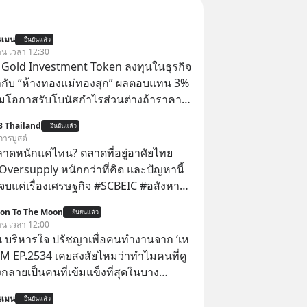
นแมน
ยืนยันแล้ว
วาน เวลา 12:30
TS Gold Investment Token ลงทุนในธุรกิจ
กับ “ห้างทองแม่ทองสุก” ผลตอบแทน 3%
้อมโอกาสรับโบนัสกำไรส่วนต่างถ้าราคา
 ลงทุนแมนจะเล่าให้ฟัง x MTS Gold
B Thailand
ยืนยันแล้ว
ุ่ม MTS Gold หรือห้างทองแม่ทองสุก อยู่
การบูสต์
มานานกว่า 74 ปี ปัจจุบันนับเป็นก
ลาดหนักแค่ไหน? ตลาดที่อยู่อาศัยไทย
จทองคำที่ใหญ่เป็นอันดับ 2 ของไทย ที่มีราย
Oversupply หนักกว่าที่คิด และปัญหานี้
.5 ล้านล้านบาทในปี 2568
เรื่องเศรษฐกิจ #SCBEIC #อสังหา
ตลาด #เศรษฐกิจไทย #EICAround
ion To The Moon
ยืนยันแล้ว
ี่ youtube ประกอบ
วาน เวลา 12:00
s/-
 บริหารใจ ปรัชญาเพื่อคนทำงานจาก ‘เห
Jk?feature=share
 5M EP.2534 เคยสงสัยไหมว่าทำไมคนที่ดู
กลายเป็นคนที่เข้มแข็งที่สุดในบาง
์ แล้วทำไมคนที่ไม่ออกแรงทำอะไรเลย
นแมน
ยืนยันแล้ว
วามสำเร็จได้ไวกว่าใครเพื่อน? ไม่แน่ว่า