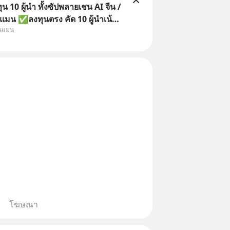
 10 ผู้นำ ทั้งซัปพลายเชน AI จีน /
แมน ✅ลงทุนตรง คัด 10 ผู้นำเน้น
ุนแมน
 จีน ✅คัดเลือกหุ้นใหม่ 9 ตัว เข้า
วมเป็นเจ้าของผู้นำ AI จีน ตั้งแต่
ิตชิป หน่วยความจำ โมเดล
โฆษณา