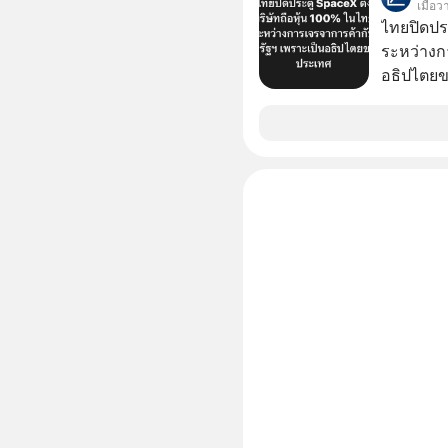
เมื่อว
คนกลุ่มนี
ไทยปิดประ
คนรอบตัวได้เก่ง
ระหว่างก
ในวันนี้
อธิปไตย
บริหารใจ 
ประกาศจุ
จื๊อ) นัก
สหรัฐฯ ตั
100% โดย
ค้ากับรัฐ
ด้านอธิ