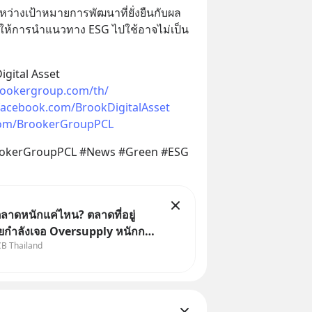
หว่างเป้าหมายการพัฒนาที่ยั่งยืนกับผล
ำให้การนำแนวทาง ESG ไปใช้อาจไม่เป็น
gital Asset​
ookergroup.com/th/​
facebook.com/BrookDigitalAsset​
.com/BrookerGroupPCL
 ​
ookerGroupPCL #News #Green #ESG 
ลาดหนักแค่ไหน? ตลาดที่อยู่
ยกำลังเจอ Oversupply หนักกว่า
CB Thailand
ละปัญหานี้อาจไม่ได้จบแค่เรื่อง
นล้น
เศรษฐกิจไทย #EICAround
#SCBThailand สามารถดูคลิปท