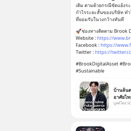
เติม ตามด้วยกรณีขัดแย้งระ
กำไรระยะสั้นของบริษัท ท
ที่ยอมรับในวงกว้างทันที​
🚀ช่องทางติดตาม Brook Di
Website : 
https://www.br
Facebook : 
https://www.
Twitter : 
https://twitter
#BrookDigitalAsset #Br
#Sustainable​
บ้านล้นต
อาศัยไท
บูสต์โดย S
ที่คิด แ
เศรษฐกิจ #SCBEIC #อสังหา #บ้า
ตลาด #