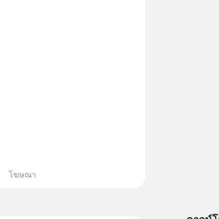
โฆษณา