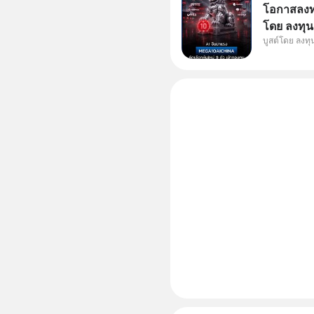
โอกาสลงทุน
โดย ลงทุน
บูสต์โดย ลงท
ๆ ในธีม AI
กองทุน ✅ร่
โรงงานผล