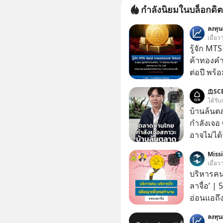
กำลังนิยมในบล็อกดิต
ลงทุ
เมื่อ
รู้จัก M
ค้าทองคำ
ต่อปี พร
ทองขึ้น /
SC
Group กล
ได้รับ
ในธุรกิจทองคำ
บ้านล้นต
ลุ่มธุรกิ
กำลังเจอ 
ได้รวม 3
อาจไม่ได้จบแค่
#บ้านล้น
Miss
#SCBThailand สามารถดูคลิปท
เมื่อ
ได้ที่ link : https://youtube.com/short
บริหารคน
xU9gYcfV
ลาจื่อ’ |
อ่อนแอถึง
สถานการณ
ลงทุ
ถึงประสบค