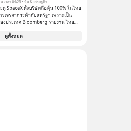
าน เวลา 04:25 • หุ้น & เศรษฐกิจ
้อาจจะเป็นคนที่รู้จักบริหารใจตัวเอง และ
ตู SpaceX ตั้งบริษัทถือหุ้น 100% ในไทย
ที่สุดก็เป็นได้ โดยพอดแคสต์ 5M
ารเจรจาการค้ากับสหรัฐฯ เพราะเป็น
จะพาทุกคนไปสำรวจวิธีการบริหารคนและ
ของประเทศ Bloomberg รายงาน ไทย
ปรัชญาเพื่อคนทำงานจาก ‘เหลาจื่อ’ (เล่า
ดยืนชัดเจนว่า จะไม่อนุญาตให้บริษัท
ปราชญ์จีนแห่งยุคไปด้วยกัน
้งบริษัทโทรคมนาคมดาวเทียมที่ถือหุ้น
ดูทั้งหมด
ชาวต่างชาติ ในระหว่างการเจรจาการ
บาลสหรัฐ โดยให้เหตุผลว่าเป็นประเด็น
ปไตยของประเทศ