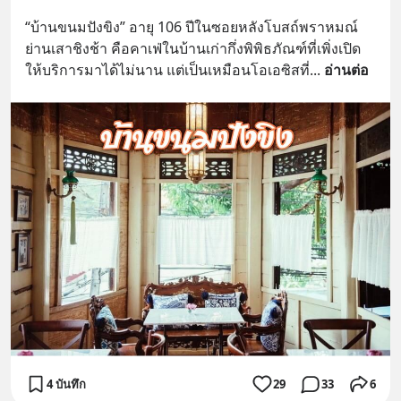
“บ้านขนมปังขิง” อายุ 106 ปีในซอยหลังโบสถ์พราหมณ์
ย่านเสาชิงช้า คือคาเฟ่ในบ้านเก่ากึ่งพิพิธภัณฑ์ที่เพิ่งเปิด
ให้บริการมาได้ไม่นาน แต่เป็นเหมือนโอเอซิสที่
... 
อ่านต่อ
4 บันทึก
29
33
6