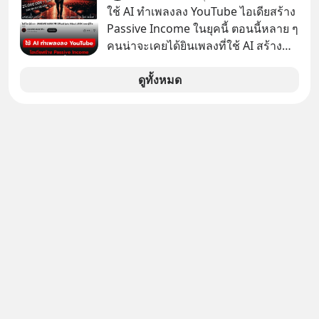
ใช้ AI ทำเพลงลง YouTube ไอเดียสร้าง
อย่าลืมกด Follow ติดตาม PodCast
Passive Income ในยุคนี้ ตอนนี้หลาย ๆ
ช่อง Geek Forever’s Podcast ของผม
คนน่าจะเคยได้ยินเพลงที่ใช้ AI สร้าง
กันด้วยนะครับ 🎧 ฟังผ่าน Spotify :
ผ่านหูกันมาบ้าง เช่น เพลง “ไม่มีใคร
https://tinyurl.com/mr39sd7c 🎧 ฟัง
รู้ตัวเรา” จากช่องชื่อว่า UNHEARD
ดูทั้งหมด
ผ่าน Apple Podcast :
MUSIC ที่ตอนนี้มียอดรับชมกว่า 26
https://tinyurl.com/rnca48jp 🎧 ฟัง
ล้านครั้งแล้ว
ผ่าน Podbean :
https://tinyurl.com/mryu7dv7 🎧
ฟังผ่าน Youtube :
https://youtu.be/IF27yAxJVDE The
original article appeared here
https://www.tharadhol.com/geek-
story-ep830-the-rebirth-of-
panasonic/ ติดตามสาระดี ๆ อัพเดททุก
วันผ่าน Line OA ด.ดล Blog คลิกเลย -->
https://lin.ee/aMEkyNA
========================= 📣
สนับสนุนโดย 📣