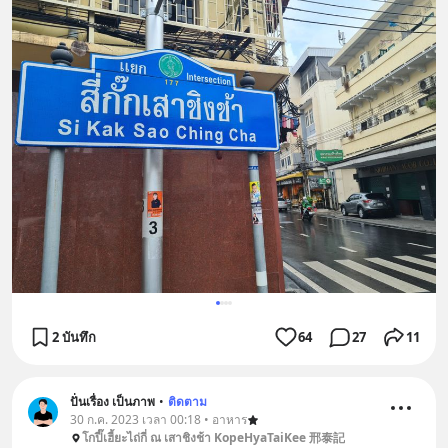
2 บันทึก
64
27
11
ปั่นเรื่อง เป็นภาพ
•
ติดตาม
30 ก.ค. 2023 เวลา 00:18 • อาหาร
โกปี๊เฮี้ยะไถ่กี่ ณ เสาชิงช้า KopeHyaTaiKee 邢泰記