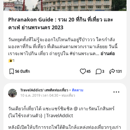
Phranakon Guide : รวม 20 ที่กิน ที่เที่ยว และ
คาเฟ่ ย่านพระนคร 2023
วันหยุดทั้งทีไม่รู้จะออกไปไหนกันอยู่รึป่าววว ใครกำลัง
มองหาที่กิน ที่เที่ยว ที่เดินเล่นตามพวกเรามาเล้ยยย วันนี้
เราจะพาไปกิน เที่ยว ถ่ายรูปใน #ย่านพระนค
... 
อ่านต่อ
1
56 บันทึก
45
3
131
TravelAddict/ เสพติดท่องเที่ยว
•
ติดตาม
10 ธ.ค. 2019 เวลา 04:30 • ท่องเที่ยว
วันเดียวก็เที่ยวได้ แชะแชร์ชิมชิล @ เกาะรัตนโกสินทร์ 
{ไม่ใช้รถส่วนตัว} |TravelAddict
หลังมีเปิดให้บริการรถไฟใต้ดินใกล้แหล่งท่องเที่ยวกรุงเก่า 