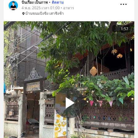
ปั่นเรื่อง เป็นภาพ
•
ติดตาม
4 พ.ย. 2025 เวลา 01:00 • อาหาร
บ้านขนมปังขิง เสาชิงช้า
1:57