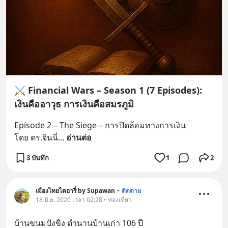
⚔️ Financial Wars – Season 1 (7 Episodes):
เงินคืออาวุธ การเงินคือสมรภูมิ
Episode 2 – The Siege – การปิดล้อมทางการเงิน
โดย ดร.จินนี่
... 
อ่านต่อ
3 บันทึก
1
2
เมืองไทยไดอารี่ by Supawan
•
ติดตาม
18 มิ.ย. 2020 เวลา 02:28 • ท่องเที่ยว
บ้านขนมปังขิง ตำนานบ้านเก่า 106 ปี