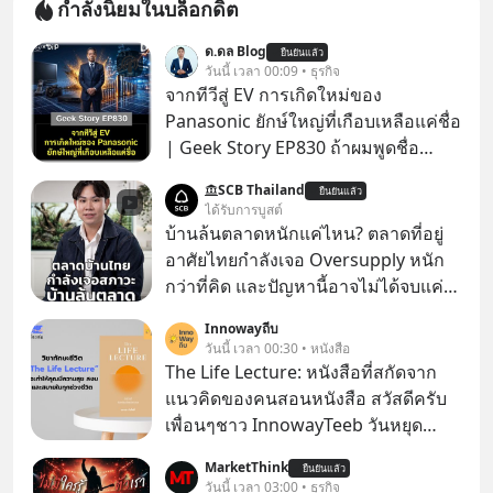
กำลังนิยมในบล็อกดิต
ด.ดล Blog
ยืนยันแล้ว
วันนี้ เวลา 00:09 • ธุรกิจ
จากทีวีสู่ EV การเกิดใหม่ของ
Panasonic ยักษ์ใหญ่ที่เกือบเหลือแค่ชื่อ
| Geek Story EP830 ถ้าผมพูดชื่อ
Panasoni คุณนึกถึงอะไร? ทีวี, ตู้เย็น,
SCB Thailand
ยืนยันแล้ว
ถ่านไฟฉาย? ถ้าคุณยังคิดแบบนั้น แสดง
ได้รับการบูสต์
ว่าคุณกำลังพลาดเรื่องราวการ
บ้านล้นตลาดหนักแค่ไหน? ตลาดที่อยู่
‘Rebranding’ ที่ดุเดือดที่สุดใน
อาศัยไทยกำลังเจอ Oversupply หนัก
ประวัติศาสตร์ญี่ปุ่น! รู้หรือไม่ว่า ในวันที่
กว่าที่คิด และปัญหานี้อาจไม่ได้จบแค่
พวกเขาขาดทุนย่อยยับเกือบ 3 แสนล้าน
เรื่องเศรษฐกิจ #SCBEIC #อสังหา #บ้าน
Innowayถีบ
บาท Panasonic ตัดสินใจหักดิบ ทิ้ง
ล้นตลาด #เศรษฐกิจไทย #EICAround
วันนี้ เวลา 00:30 • หนังสือ
ตลาดเครื่องใช้ไฟฟ้าที่สู้ B2C ไม่ไหว
#SCBThailand สามารถดูคลิปที่
The Life Lecture: หนังสือที่สกัดจาก
แล้วหันไปเดิมพันครั้งใหญ่กับ Tesla
youtube ประกอบได้ที่ link :
แนวคิดของคนสอนหนังสือ สวัสดีครับ
และ Software Solutions จนวันนี้พวก
https://youtube.com/shorts/-
เพื่อนๆชาว InnowayTeeb วันหยุด
เขากลายเป็นกระดูกสันหลังของ
xU9gYcfVJk?feature=share
สบายๆ วันนี้แอดเพิ่งจะอ่านหนังสือที่น่า
อุตสาหกรรม EV โลกไปแล้ว… พวกเขา
MarketThink
ยืนยันแล้ว
สนใจจบแล้วเกิดคำถามว่า
วันนี้ เวลา 03:00 • ธุรกิจ
ทำได้อย่างไร เลือกฟังกันได้เลยนะครับ