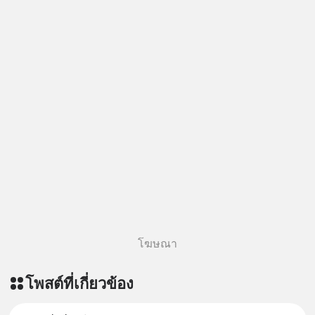
=========================
เครียด หลับยาก ผมอยากแนะนำ
ผลิตภัณฑ์เสริมอาหาร Diip CBD ช่วย
บรรเทาความเครียด ลดความวิตกกังวล
เพิ่มการผ่อนคลาย ซึ่งช่วยให้การนอน
หลับมีประสิทธิภาพมากยิ่งขึ้น 📍 สนใจ
สั่งซื้อสินค้า Diip CBD 💬 LINE :
@diipgeek 🔗 หรือกดลิงก์
https://lin.ee/U91Fzyz
โฆษณา
โพสต์ที่เกี่ยวข้อง