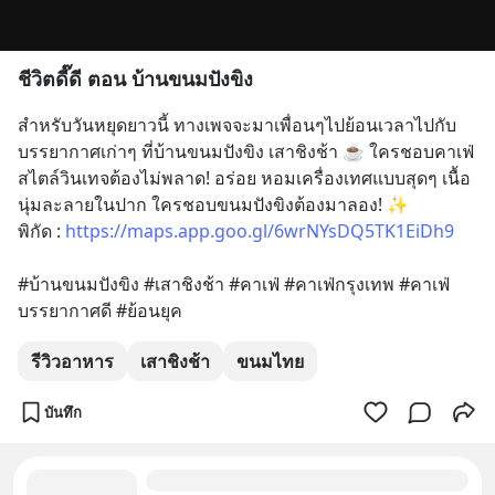
ชีวิตดี๊ดี ตอน บ้านขนมปังขิง
สำหรับวันหยุดยาวนี้ ทางเพจจะมาเพื่อนๆไปย้อนเวลาไปกับ
บรรยากาศเก่าๆ ที่บ้านขนมปังขิง เสาชิงช้า ☕️ ใครชอบคาเฟ่
สไตล์วินเทจต้องไม่พลาด! อร่อย หอมเครื่องเทศแบบสุดๆ เนื้อ
นุ่มละลายในปาก ใครชอบขนมปังขิงต้องมาลอง! ✨
พิกัด : 
https://maps.app.goo.gl/6wrNYsDQ5TK1EiDh9
#บ้านขนมปังขิง #เสาชิงช้า #คาเฟ่ #คาเฟ่กรุงเทพ #คาเฟ่
บรรยากาศดี #ย้อนยุค
รีวิวอาหาร
เสาชิงช้า
ขนมไทย
บันทึก