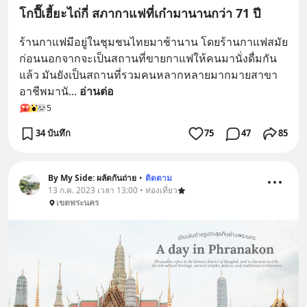
โกปี๊เฮี้ยะไถ่กี่ สภากาแฟที่เก๋ามานานกว่า 71 ปี
ร้านกาแฟมีอยู่ในชุมชนไทยมาช้านาน โดยร้านกาแฟสมัย
ก่อนนอกจากจะเป็นสถานที่ขายกาแฟให้คนมานั่งดื่มกัน
แล้ว มันยังเป็นสถานที่รวมคนหลากหลายมากมายสาขา
อาชีพมานั
... 
อ่านต่อ
5
34 บันทึก
75
47
85
By My Side: ผลัดกันถ่าย
•
ติดตาม
13 ก.ค. 2023 เวลา 13:00 • ท่องเที่ยว
เขตพระนคร