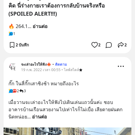
คิด นี่ร่างกายเราต้องการกลับบ้านจริงหรือ
(SPOILED ALERT!!!)
🔥 264.1
... 
อ่านต่อ
1
2 บันทึก
2
2
จะเล่าอะไรให้ฟัง🍁
•
ติดตาม
19 ก.พ. 2022 เวลา 00:55 • ไลฟ์สไตล์
กั๊ก ในสี่กั๊กเสาชิงช้า หมายถึงอะไร
2
3
เมื่อวานจะเล่าอะไรให้ฟังไปเดินเล่นแถวนั้นค่ะ ชอบ
อาคารบ้านเรือนสวยงามไปเท่าไรก็ไม่เบื่อ เสียดายฝนตก
นิดหน่อย
... 
อ่านต่อ