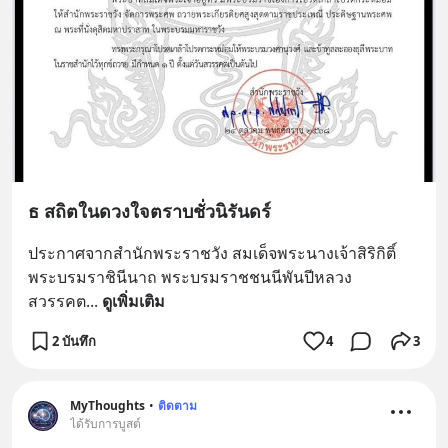
ธ สถิตในดวงใจตราบชั่วนิรันดร์
ประกาศจากสำนักพระราชวัง สมเด็จพระนางเจ้าสิริกิติ์ 
พระบรมราชินีนาถ พระบรมราชชนนีพันปีหลวง 
สวรรคต
... 
ดูเพิ่มเติม
2 บันทึก
4
3
MyThoughts
•
ติดตาม
ได้รับการบูสต์