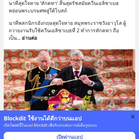
นาทีสุดใจหาย ‘หักคทา’ สิ้นสุดรัชสมัยควีนเอลิซาเบธ 
หย่อนพระบรมศพสู่ใต้โบสถ์
นาทีพสกนิกรอังกฤษสุดใจหาย สมุหพระราชวังอาวุโส ผู้
ถวายงานรับใช้ควีนเอลิซาเบธที่ 2 ทำการหักคทา ถือ
เป็น
... 
อ่านต่อ
Blockdit ใช้งานได้ดีกว่าบนแอป
เปิดโพสต์นี้ในแอป Blockdit เพื่อรับประสบการณ์เต็มรูปแบบ
3 บันทึก
7
6
เปิดผ่านแอป