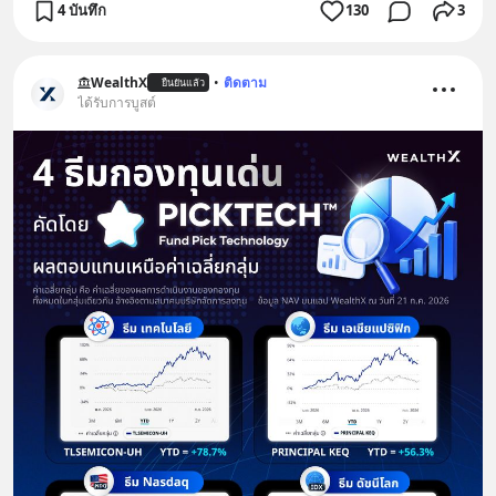
4 บันทึก
130
3
WealthX
•
ติดตาม
ยืนยันแล้ว
ได้รับการบูสต์