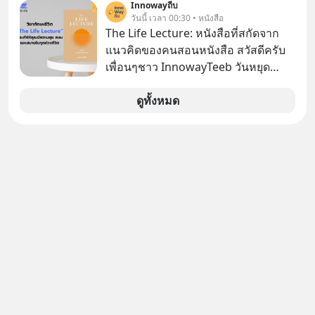
Innowayถีบ
ถ่านไฟฉาย? ถ้าคุณยังคิดแบบนั้น แสดง
วันนี้ เวลา 00:30 • หนังสือ
ว่าคุณกำลังพลาดเรื่องราวการ
The Life Lecture: หนังสือที่สกัดจาก
‘Rebranding’ ที่ดุเดือดที่สุดใน
แนวคิดของคนสอนหนังสือ สวัสดีครับ
ประวัติศาสตร์ญี่ปุ่น! รู้หรือไม่ว่า ในวันที่
เพื่อนๆชาว InnowayTeeb วันหยุด
พวกเขาขาดทุนย่อยยับเกือบ 3 แสนล้าน
สบายๆ วันนี้แอดเพิ่งจะอ่านหนังสือที่น่า
บาท Panasonic ตัดสินใจหักดิบ ทิ้ง
สนใจจบแล้วเกิดคำถามว่า
ดูทั้งหมด
ตลาดเครื่องใช้ไฟฟ้าที่สู้ B2C ไม่ไหว
แล้วหันไปเดิมพันครั้งใหญ่กับ Tesla
และ Software Solutions จนวันนี้พวก
เขากลายเป็นกระดูกสันหลังของ
อุตสาหกรรม EV โลกไปแล้ว… พวกเขา
ทำได้อย่างไร เลือกฟังกันได้เลยนะครับ
อย่าลืมกด Follow ติดตาม PodCast
ช่อง Geek Forever’s Podcast ของผม
กันด้วยนะครับ 🎧 ฟังผ่าน Spotify :
https://tinyurl.com/mr39sd7c 🎧 ฟัง
ผ่าน Apple Podcast :
https://tinyurl.com/rnca48jp 🎧 ฟัง