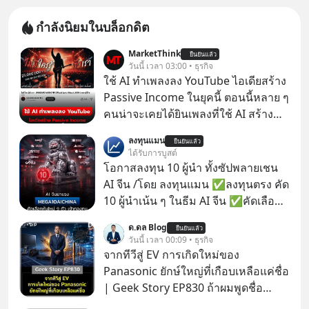
กำลังนิยมในบล็อกดิต
MarketThink
ยืนยันแล้ว
วันนี้ เวลา 03:00 • ธุรกิจ
ใช้ AI ทำเพลงลง YouTube ไอเดียสร้าง
Passive Income ในยุคนี้ ตอนนี้หลาย ๆ
คนน่าจะเคยได้ยินเพลงที่ใช้ AI สร้าง
ผ่านหูกันมาบ้าง เช่น เพลง “ไม่มีใคร
ลงทุนแมน
ยืนยันแล้ว
รู้ตัวเรา” จากช่องชื่อว่า UNHEARD
ได้รับการบูสต์
MUSIC ที่ตอนนี้มียอดรับชมกว่า 26
โอกาสลงทุน 10 ผู้นำ ทั้งซัปพลายเชน
ล้านครั้งแล้ว
AI จีน /โดย ลงทุนแมน ✅ลงทุนตรง คัด
10 ผู้นำเน้น ๆ ในธีม AI จีน ✅คัดเลือก
หุ้นใหม่ 9 ตัว เข้ากองทุน ✅ร่วมเป็น
ด.ดล Blog
ยืนยันแล้ว
เจ้าของผู้นำ AI จีน ตั้งแต่โรงงานผลิตชิป
วันนี้ เวลา 00:09 • ธุรกิจ
หน่วยความจำ โมเดล AI ยันหุ่นยนต์
จากทีวีสู่ EV การเกิดใหม่ของ
✅ได้การรับยกเว้นภาษี Capital Gain
Panasonic ยักษ์ใหญ่ที่เกือบเหลือแค่ชื่อ
ตามกฎหมายภาษีของประเทศไทย
| Geek Story EP830 ถ้าผมพูดชื่อ
Panasoni คุณนึกถึงอะไร? ทีวี, ตู้เย็น,