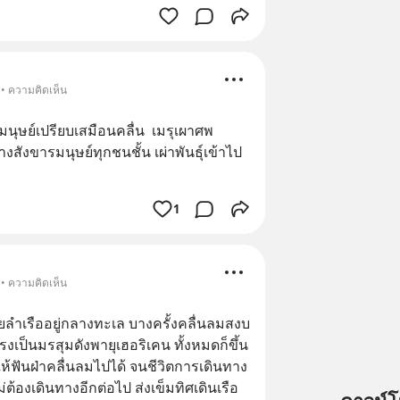
 • ความคิดเห็น
ของมนุษย์เปรียบเสมือนคลื่น​  เมรุเผาศพ
่างสังขารมนุษย์ทุกชนชั้น​ เผ่าพันธุ์เข้าไป
1
 • ความคิดเห็น
ยลำเรืออยู่กลางทะเล บางครั้งคลื่นลมสงบ
นแรงเป็นมรสุมดังพายุเฮอริเคน ทั้งหมดก็ขึ้น
ให้ฟันฝ่าคลื่นลมไปได้ จนชีวิตการเดินทาง
ม่ต้องเดินทางอีกต่อไป ส่งเข็มทิศเดินเรือ