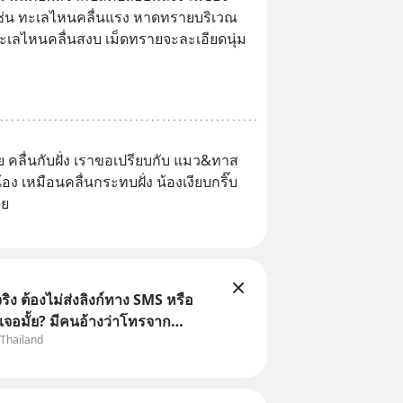
ดก็เช่น ทะเลไหนคลื่นแรง หาดทรายบริเวณ
เลไหนคลื่นสงบ เม็ดทรายจะละเอียดนุ่ม
ย คลื่นกับฝั่ง เราขอเปรียบกับ แมว&ทาส
อง เหมือนคลื่นกระทบฝั่ง น้องเงียบกริ๊บ 
ยย
ิง ต้องไม่ส่งลิงก์ทาง SMS หรือ
เจอมั้ย? มีคนอ้างว่าโทรจาก
 Thailand
กว่าบัญชีมีปัญหา แล้วให้กดลิงก์
ือสแกนคิวอาร์โค้ดทันที มาฟัง “ป้า
ลโกง” เพื่อรู้ทันมุกหลอกลวงในคราบ