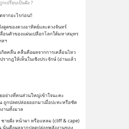
กเปรียบเป้นฝั่ง ?
ิดจากอะไรก่อน!!
ดึงดูดของดวงอาทิตย์และดวงจันทร์ 
ื่อนตัวของแผ่นเปลือกโลกใต้มหาสมุทร 
 ฯลฯ
เกิดคลื่น คลื่นคือผลจากการเคลื่อนไหว
้นปรากฎให้เห็นในเชิงประจักษ์ (อ่านแล้ว
บหายอย่างที่คนส่วนใหญ่เข้าใจนะคะ 
ื่น ถูกปลดปล่อยออกมาเมื่อปะทะหรือซัด
ลังงานทั้งมวล
 ชายฝั่ง หน้าผา หรือแหลม (cliff & cape) 
จจุบัน นั่นคือผลจากปลดปล่อยพลังงานของ