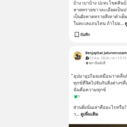
บ้าง เบาบ้าง ปะทะโขดหินบ้าง 
หาดทรายขาวละเอียดเป็นประ
เป็นฝั่งหาดทรายสีเทาดำเต็มไป
ในทะเลแถบไหน ถ้าไปอ
... 
ด
บันทึก
Benjaphat Jaturonrusam
13 ส.ค. 2024 เวลา 15:19
สถานีหลักสี่
ิอุปมาอุปไมยเสมือนว่าคลื่นที
ทุกข์ที่จิตไปจับกับสิ่งต่า
นั่นคือความทุกข์
1
ส่วนฝั่งนั่นเล่าคืออะไรหรือ?
ว
... 
ดูเพิ่มเติม