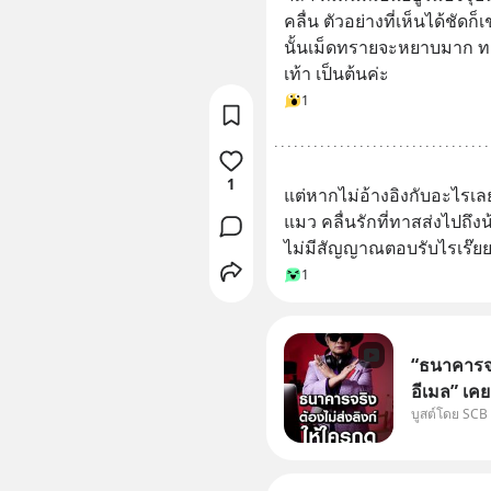
คลื่น ตัวอย่างที่เห็นได้ชั
นั้นเม็ดทรายจะหยาบมาก ทะ
เท้า เป็นต้นค่ะ
1
1
แต่หากไม่อ้างอิงกับอะไรเล
แมว คลื่นรักที่ทาสส่งไปถึงน้
ไม่มีสัญญาณตอบรับไรเร๊ย
1
“ธนาคารจร
อีเมล” เคย
บูสต์โดย SCB
ธนาคาร บอ
โน่นนี่ หร
เก๋าเล่าก