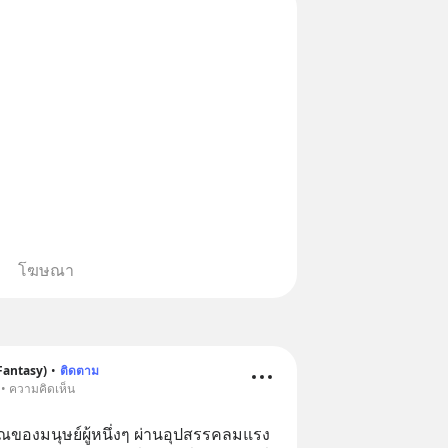
โฆษณา
antasy)
•
ติดตาม
 • ความคิดเห็น
ญาณของมนุษย์ผู้หนึ่งๆ ผ่านอุปสรรคลมแรง