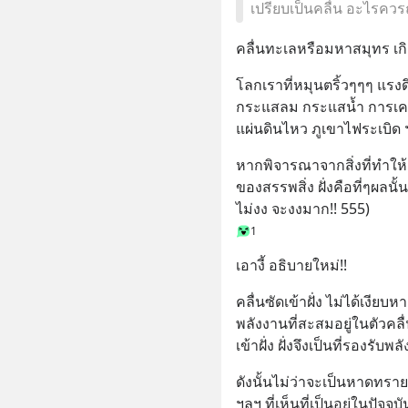
เปรียบเป็นคลื่น อะไรควรถู
คลื่นทะเลหรือมหาสมุทร เก
โลกเราที่หมุนตริ้วๆๆๆ แรง
กระแสลม กระแสน้ำ การเคล
แผ่นดินไหว ภูเขาไฟระเบิด
หากพิจารณาจากสิ่งที่ทำให้
ของสรรพสิ่ง ฝั่งคือที่ๆผลนั
ไม่งง จะงงมาก!! 555)
1
เอางี้ อธิบายใหม่!!
คลื่นซัดเข้าฝั่ง ไม่ได้เงีย
พลังงานที่สะสมอยู่ในตัวคล
เข้าฝั่ง ฝั่งจึงเป็นที่รองรับพ
ดังนั้นไม่ว่าจะเป็นหาดทราย
ฯลฯ ที่เห็นที่เป็นอยู่ในปั