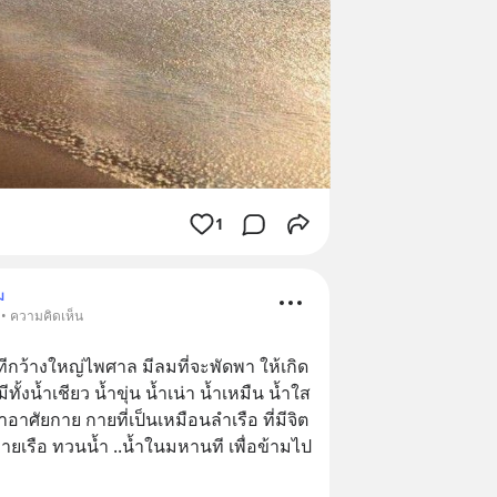
1
ม
 • ความคิดเห็น
กว้างใหญ่ไพศาล มีลมที่จะพัดพา ให้เกิด
ีทั้งน้ำเชียว น้ำขุ่น น้ำเน่า น้ำเหมืน น้ำใส 
าอาศัยกาย กายที่เป็นเหมือนลำเรือ ที่มีจิต
มาพายเรือ ทวนน้ำ ..น้ำในมหานที เพื่อข้ามไป