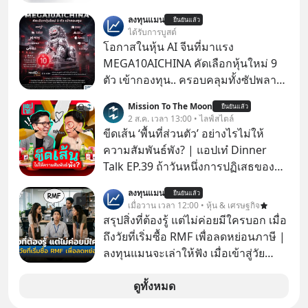
ลงทุนแมน
ยืนยันแล้ว
ได้รับการบูสต์
โอกาสในหุ้น AI จีนที่มาแรง
MEGA10AICHINA คัดเลือกหุ้นใหม่ 9
ตัว เข้ากองทุน.. ครอบคลุมทั้งซัปพลาย
เชน AI จีน พิเศษ ช่วง 3 - 19 ส.ค. 69 มี
Mission To The Moon
ยืนยันแล้ว
โปรโมชัน ลด 50% ค่าธรรมเนียมซื้อ |
2 ส.ค. เวลา 13:00 • ไลฟ์สไตล์
ยอด 2 ล้านบาทขึ้นไป ฟรีค่าธรรมเนียม
ขีดเส้น ‘พื้นที่ส่วนตัว’ อย่างไรไม่ให้
ซื้อ
ความสัมพันธ์พัง? | แอปเท๋ Dinner
Talk EP.39 ถ้าวันหนึ่งการปฏิเสธของ
เราทำให้อีกฝ่ายรู้สึกเจ็บปวด คิดว่าเรา
ลงทุนแมน
ยืนยันแล้ว
ตั้งกำแพงใส่และมองว่าเราเห็นแก่ตัวทั้ง
เมื่อวาน เวลา 12:00 • หุ้น & เศรษฐกิจ
ที่เราเองก็ไม่เคยปฏิเสธใครอย่างนี้มา
สรุปสิ่งที่ต้องรู้ แต่ไม่ค่อยมีใครบอก เมื่อ
ก่อน แต่พอตั้งใจจะ ‘สร้างขอบเขต’ เพื่อ
ถึงวัยที่เริ่มซื้อ RMF เพื่อลดหย่อนภาษี |
ตัวเองดูสักครั้ง กลับทำให้เกิดรอยร้าว
ลงทุนแมนจะเล่าให้ฟัง เมื่อเข้าสู่วัย
ในความสัมพันธ์เสียอย่างนั้น โดยราย
ทำงานและเริ่มมีรายได้ถึงเกณฑ์เสีย
การแอปเท๋ Dinner Talk ในวันนี้โฮสต์
ภาษี หลายคนมักได้รับคำแนะนำให้
ดูทั้งหมด
ทั้ง 2 ท่าน แทป-รวิศ หาญอุตสาหะ และ
ลงทุนใน RMF เพราะนอกจากจะช่วยลด