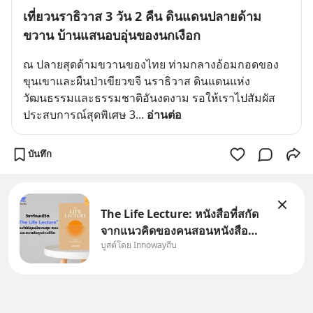
เที่ยวนราธิวาส 3 วัน 2 คืน ดินแดนปลายด้าม
ขวาน บ้านแสนอบอุ่นของนกเงือก
ณ ปลายสุดด้ามขวานของไทย ท่ามกลางอ้อมกอดของ
ขุนเขาและผืนป่าเขียวขจี นราธิวาส ดินแดนแห่ง
วัฒนธรรมและธรรมชาติอันงดงาม รอให้เราไปสัมผัส
ประสบการณ์สุดพิเศษ 3
... 
อ่านต่อ
บันทึก
The Life Lecture: หนังสือที่สกัด
จากแนวคิดของคนสอนหนังสือ
บูสต์โดย Innowayถีบ
สวัสดีครับเพื่อนๆชาว
InnowayTeeb วันหยุดสบายๆ วัน
นี้แอดเพิ่งจะอ่านหนังสือที่น่าสนใจ
จบแล้วเกิดคำถามว่า