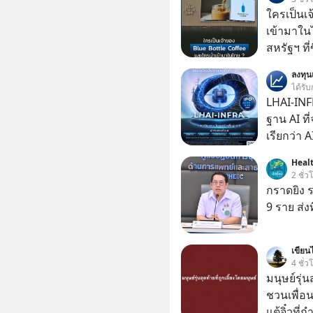
ใครเป็นเ
เข้ามาใน
สหรัฐฯ ที่
สาขาแรกใ
ลงทุ
ได้รับ
LHAI-INF
ฐาน AI ที
เรียกว่า 
1 เดือนที
Health
ลงทุน AI 
2 ชั่ว
ฐานด้าน A
กราดยิง ร
ยันระบบ
9 ราย ส่ง
เขียนไ
4 ชั่ว
มนุษย์รุ่น
ชวนเพื่อนๆ
แต้จิ๋วที่