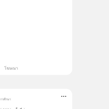
โฆษณา
การศึกษา