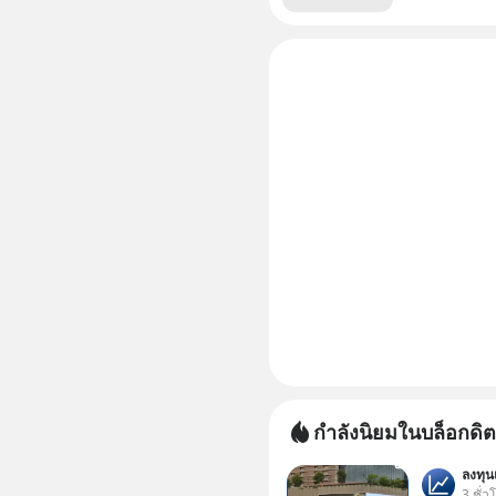
กำลังนิยมในบล็อกดิต
ลงทุ
3 ชั่ว