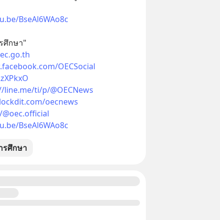
tu.be/BseAl6WAo8c
รศึกษา" 
ec.go.th
.facebook.com/OECSocial
/2zXPkxO
://line.me/ti/p/@OECNews
lockdit.com/oecnews
@oec.official
tu.be/BseAl6WAo8c
ารศึกษา