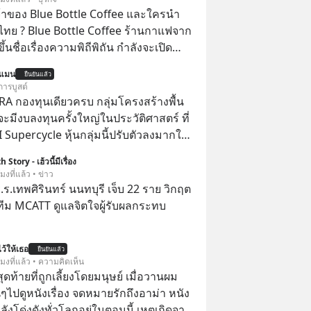
จ้าของ Blue Bottle Coffee และใครนำ
ไทย ? Blue Bottle Coffee ร้านกาแฟจาก
ขึ้นชื่อเรื่องความพิถีพิถัน กำลังจะเปิด
นประเทศไทย ที่ Central Park
นแมน
ยืนยันแล้ว
การบูสต์
RA กองทุนเดียวครบ กลุ่มโครงสร้างพื้น
่จะมีงบลงทุนครั้งใหญ่ในประวัติศาสตร์ ที่
AI Supercycle หุ้นกลุ่มนี้ปรับตัวลงมากใน
่ผ่านมา แต่ความจริงคือทั่วโลกยังเดินหน้า
 Story - เฮ้วนี้มีเรื่อง
อย่างต่อเนื่อง ซึ่งต้องการโครงสร้างพื้น
โมงที่แล้ว • ข่าว
I จำนวนมาก ตั้งแต่เมโมรีชิป เก็บข้อมูล
.ร.เทพศิรินทร์ นนทบุรี เจ็บ 22 ราย วิกฤต
ไฟฟ้า และระบายความร้อน
ทีม MCATT ดูแลจิตใจผู้รับผลกระทบ
ว้ให้เธอ
ยืนยันแล้ว
โมงที่แล้ว • ความคิดเห็น
สุดท้ายที่ถูกเลี้ยงโดยมนุษย์ เมื่อวานผม
ไปดูหนังเรื่อง จดหมายรักถึงอาม่า หนัง
กำลังโด่งดังทั่วโลกอยู่ในตอนนี้ เหตุเกิดจาก