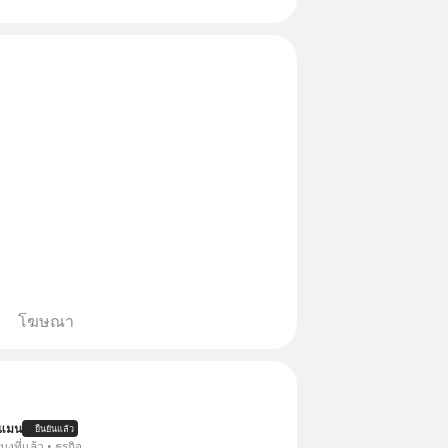
โฆษณา
นแมน
ยืนยันแล้ว
โมงที่แล้ว • ธุรกิจ