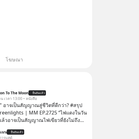
โฆษณา
ion To The Moon
ยืนยันแล้ว
าน เวลา 13:00 • หนังสือ
 อาจเป็นสัญญาณสู่ชีวิตที่ดีกว่า? #สรุป
Greenlights | MM EP.2725 “ไฟแดงในวัน
ิงแล้วอาจเป็นสัญญาณไฟเขียวที่ยังไม่ถึง
่ยนสี” McConaughey ดาราดาวรุ่งในยุค
นแมน
ยืนยันแล้ว
ปฏิเสธเงินค่าตัวหนังรอมคอมที่สูงถึง 14.5
การบูสต์