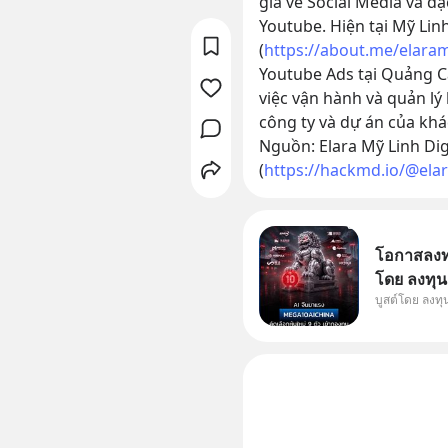
gia về Social Media và đặ
Youtube. Hiện tại Mỹ Linh
(
https://about.me/elaram
Youtube Ads tại Quảng Cá
việc vận hành và quản lý
công ty và dự án của kh
Nguồn: Elara Mỹ Linh Digi
(
https://hackmd.io/@el
โอกาสลงทุน
โดย ลงทุน
บูสต์โดย ลงท
ๆ ในธีม AI
กองทุน ✅ร่
โรงงานผล