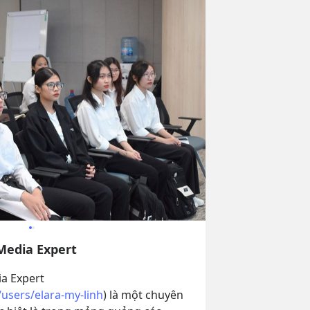
 Media Expert
a Expert 
users/elara-my-linh
) là một chuyên 