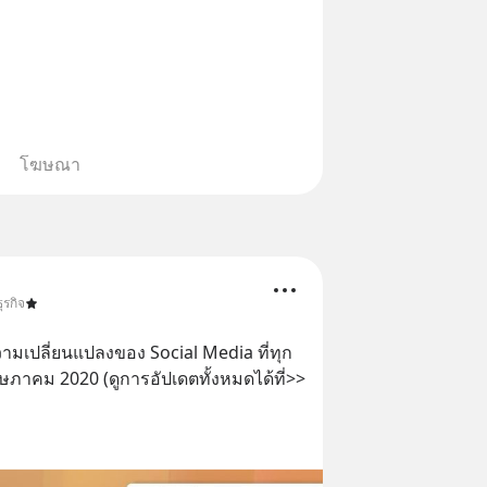
ากแนะนำผลิตภัณฑ์เสริมอาหาร Diip
บรรเทาความเครียด ลดความวิตกกังวล
่อนคลาย ซึ่งช่วยให้การนอนหลับมี
้น 📍 สนใจสั่งซื้อสินค้า Diip
INE : @diipgeek 🔗 หรือกดลิงก์
โฆษณา
in.ee/U91Fzyz
ุรกิจ
ามเปลี่ยนแปลงของ Social Media ที่ทุก
คนต้องรู้ ประจำวันที่ 29 พฤษภาคม 2020 (ดูการอัปเดตทั้งหมดได้ที่>> 