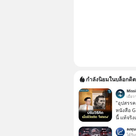
กำลังนิยมในบล็อกดิต
Miss
เมื่อว
"อุปสรรค"
หนังสือ 
นี้ แท้จร
เวลาเปลี
ลงทุ
หนึ่ง เคย
ได้รับ