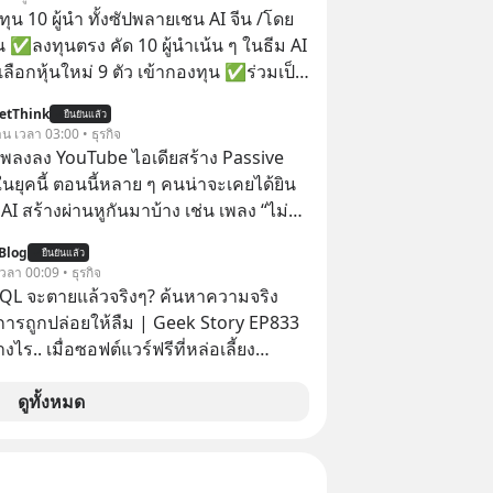
าร์ (หรือราว 500 ล้านบาท) เพียงเพราะ
น 10 ผู้นำ ทั้งซัปพลายเชน AI จีน /โดย
กขังตัวเองไว้ในกล่องเดิมๆ ผลที่ตามมา
 ✅ลงทุนตรง คัด 10 ผู้นำเน้น ๆ ในธีม AI
ัพท์ของเขากลายเป็นความเงียบสนิทนาน
ลือกหุ้นใหม่ 9 ตัว เข้ากองทุน ✅ร่วมเป็น
บและ "ไฟแดง" ในวัน
้นำ AI จีน ตั้งแต่โรงงานผลิตชิป หน่วย
etThink
ลายเป็นการถอยหลังเพื่อตั้งหลัก จนส่งให้
ยืนยันแล้ว
มเดล AI ยันหุ่นยนต์ ✅ได้การรับยกเว้น
าน เวลา 03:00 • ธุรกิจ
้นไปยืนถือรางวัลออสการ์ ในบทบาทที่
ital Gain ตามกฎหมายภาษีของ
ำเพลงลง YouTube ไอเดียสร้าง Passive
ไปตลอดกาล ใน MM EP. นี้ เราจะ
ทย
ยุคนี้ ตอนนี้หลาย ๆ คนน่าจะเคยได้ยิน
ดรหัสและปรับวิธีคิดกันว่า Greenlight
 AI สร้างผ่านหูกันมาบ้าง เช่น เพลง “ไม่มี
 จะสร้างมันขึ้นมาล่วงหน้าด้วยวินัยและ
เรา” จากช่องชื่อว่า UNHEARD MUSIC ที่
ได้อย่างไร? Yellowlight (ไฟเหลือง) จะ
Blog
ยืนยันแล้ว
อดรับชมกว่า 26 ล้านครั้งแล้ว
 เวลา 00:09 • ธุรกิจ
บสัญญาณเตือน และชะลอตัวอย่างมีสติ
QL จะตายแล้วจริงๆ? ค้นหาความจริง
 Redlight (ไฟแดง) จะเปลี่ยนอุปสรรคและ
งการถูกปล่อยให้ลืม | Geek Story EP833
ลาดให้กลายเป็นบทเรียนที่ส่งเราไปได้
งไร.. เมื่อซอฟต์แวร์ฟรีที่หล่อเลี้ยง
ไร? หากคุณกำลังรู้สึกว่าชีวิต
่าครึ่งโลก ถูกมหาเศรษฐีคู่แข่งทุ่มเงินซื้อ
ตัน ลองเปิดใจฟัง EP. นี้ แล้วคุณจะพบว่า
ข้อมูล
ดูทั้งหมด
รงหน้าอาจเป็นเพียงทางเลี้ยวที่พาคุณไป
านที่โปรแกรมเมอร์คนหนึ่งใช้เวลา 27 ปี
เดิม #Greenlights
ั้งชื่อตามลูกสาวของตัวเอง เมื่อรู้ว่าผล
onaughey #พัฒนาตัวเอง
อกกำลังจะตกไปอยู่ในมือของอาณาจักรที่
nToTheMoon