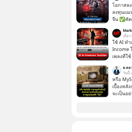
ล้านดอลล
โอกาสลงทุ
เขาไม่อยา
ลงทุนแมน
คือ โทรศ
จีน ✅คัดเ
ถึง 14 เดือนเต็ม แต่ความเงีย
เจ้าของผู
Mark
นั้นกลับก
ความจำ โ
เมื่อว
เขาก้าวขึ
ภาษี Cap
ใช้ AI ท
เปลี่ยนชีวิตเขา
ประเทศไ
Income ใน
มาร่วมถอ
เพลงที่ใช้
(ไฟเขียว)
ใครรู้ตัว
ความพร้อม
ด.ดล 
ตอนนี้มีย
วันนี้
รับมือกั
หรือ MyS
อย่างไร?
เบื้องหลั
ความผิดพ
จะเป็นอย่า
ไกลกว่าเดิมได้อย่าง
เว็บไซต์กว
เจอแต่ทาง
กิจการไป? นี่คือเรื่องจริงของ MySQL ฐาน
อุปสรรคต
ระดับตำน
เจอชีวิตที่ดีกว่า
ปลุกปั้นและต
#MatthewMcC
งานชิ้นเ
#Missio