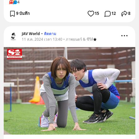
4
9 บันทึก
15
12
8
JAV World
•
ติดตาม
11 ส.ค. 2024 เวลา 13:40 • ภาพยนตร์ & ซีรีส์