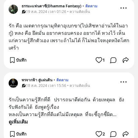
ธรรมะแฟนตาซี(Dhamma Fantasy)
•
ติดตาม
19 ส.ค. 2024 เวลา 01:26 • ความคิดเห็น
รัก คือ เมตตากรุณามุทิตาอุเบกขา(ไปเสิชหาอ่านได้ในอา
กู๋) หลง คือ ยึดมั่น อยากครอบครอง อยากได้ หวงไว้ เห็น
แก่ความรู้สึกตัวเอง เพราะถ้าไม่ได้ ก็ไม่พอใจหงุดหงิดโศก
เศร้า
บันทึก
1
พรจากฟ้า สู่แผ่นดิน
•
ติดตาม
18 ส.ค. 2024 เวลา 15:56 • ความคิดเห็น
รักเป็นความรู้สึกที่ดี   ปรารถนาดีต่อกัน  ด้วยเหตุผล   ยัง
รับฟังกันได้  ยังพูดรู้เรื่อง
หลงเป็นความรู้สึกที่ดีแต่ไม่มีเหตุผล  ที่จะชี้ถูกชี้ผิด
... 
ดูเพิ่มเติม
บันทึก
2