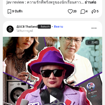
Jav review : ความรักที่พรั่งพรูของนักเรียนสาว
... 
อ่านต่อ
9 บันทึก
20
4
5
SCB Thailand
•
ติดตาม
ยืนยันแล้ว
ได้รับการบูสต์
1:41