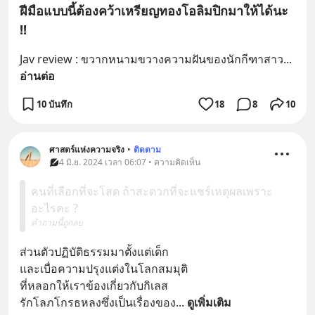
ฝีมือแบบนี้ต้องคว้าเหรียญทองโอลิมปิกมาให้ได้นะ
!!
Jav review : ขวากหนามขวางความฝันของนักกีฑาสาว
... 
อ่านต่อ
10 บันทึก
18
8
10
ศาสตร์แห่งความจริง
•
ติดตาม
4 มิ.ย. 2024 เวลา 06:07 • ความคิดเห็น
คนที่เลือกที่จะโสด ถ้าสะดวกที่จะแชร์เหตุผลเพราะ
อะไรคะ ?
คำถามนี้ถูกลบ
ส่วนตัวปฏิบัติธรรมมาตั้งแต่เด็ก
และเบื่อความปรุงแต่งในโลกสมมุติ
ที่หลอกให้เราข้องเกี่ยวกับกิเลส
รักโลภโกรธหลงซึ่งเป็นเรื่องของ
... 
ดูเพิ่มเติม