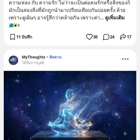
ความหลง กับ ความรัก ไม่ว่าจะเป็นต่อคนรักหรือสิ่งของก็
มักเป็นสองสิ่งที่มักถูกนำมาเปรียบเทียบกันบ่อยครั้ง ด้วย
เพราะดูเผินๆ อาจรู้สึกว่าคล้ายกัน เพราะต่า
... 
ดูเพิ่มเติม
4
11 บันทึก
30
24
17
MyThoughts
•
ติดตาม
ได้รับการบูสต์