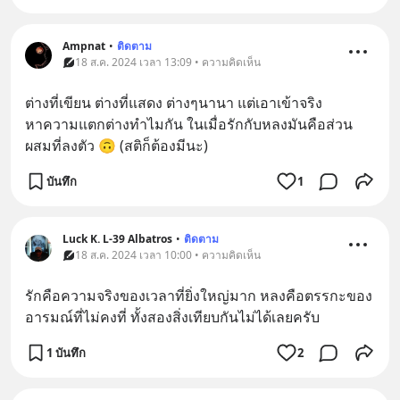
Ampnat
•
ติดตาม
18 ส.ค. 2024 เวลา 13:09 • ความคิดเห็น
ต่างที่เขียน ต่างที่แสดง ต่างๆนานา แต่เอาเข้าจริง
หาความแตกต่างทำไมกัน ในเมื่อรักกับหลงมันคือส่วน
ผสมที่ลงตัว 🙃 (สติก็ต้องมีนะ)
บันทึก
1
Luck K. L-39 Albatros
•
ติดตาม
18 ส.ค. 2024 เวลา 10:00 • ความคิดเห็น
รักคือความจริงของเวลาที่ยิ่งใหญ่มาก หลงคือตรรกะของ
อารมณ์ที่ไม่คงที่ ทั้งสองสิ่งเทียบกันไม่ได้เลยครับ
1 บันทึก
2