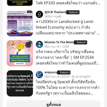
Talk EP243 เคยสงสัยไหมว่า แบรนด์รถ
EV จากจีนที่กำลังบุกตีตลาดทั่วโลกจน
SCB Thailand
ยืนยันแล้ว
ราบคาบ จะถูกสกัดดาวรุ่งจนต้องเบรก
ได้รับการบูสต์
หัวทิ่มได้อย่างไร? นี่คือเรื่องจริงที่เพิ่ง
ลาว2030จาก Landlocked สู่ Land-
เกิดขึ้นในมาเลเซีย เมื่อรัฐบาลประกาศ
linked Economy สปป.ลาว กำลัง
งัด “กฎเหล็ก” สั่งบล็อกการนำเข้ารถ EV
เปลี่ยนบทบาทจาก “ประเทศทางผ่าน” สู่
ราคาถูกจากจีนแบบสายฟ้าแลบ ตั้ง
“ศูนย์กลางเศรษฐกิจและโลจิสติกส์”
Mission To The Moon
กำแพงราคานำเข้าขั้นต่ำสูงถึง 1.7 ล้าน
ยืนยันแล้ว
ของอนุภูมิภาคลุ่มแม่น้ำโขง
เมื่อวาน เวลา 12:00
บาท! งานนี้ทำเอาค่ายยักษ์ใหญ่อย่าง
บริหารคน บริหารใจ ปรัชญาเพื่อคน
BYD ที่เคยกวาดเรียบยอดขายถึงกับ
ทำงานจาก ‘เหลาจื่อ’ | 5M EP.2534
สะดุดไปไม่เป็น แต่เบื้องหลังมาตรการ
เคยสงสัยไหมว่าทำไมคนที่ดูอ่อนแอถึง
สุดโต่งนี้ ไม่ใช่แค่การกีดกันทางการค้า
กลายเป็นคนที่เข้มแข็งที่สุดในบาง
ธรรมดา แต่มันคือแผนอุ้มชูแบรนด์แห่ง
ลงทุนแมน
ยืนยันแล้ว
สถานการณ์ แล้วทำไมคนที่ไม่ออกแรง
เมื่อวาน เวลา 04:25 • หุ้น & เศรษฐกิจ
ชาติอย่าง Proton เพื่อรักษาตำแหน่ง
ทำอะไรเลยถึงประสบความสำเร็จได้ไว
ไทยปิดประตู SpaceX ตั้งบริษัทถือหุ้น
งานนับแสนชีวิตในประเทศ ค่ายรถจีน
กว่าใครเพื่อน? ไม่แน่ว่าคนกลุ่มนี้อาจ
100% ในไทย ระหว่างการเจรจาการค้า
จะแก้เกมหมากกระดานนี้อย่างไร? และ
จะเป็นคนที่รู้จักบริหารใจตัวเอง และคน
กับสหรัฐฯ เพราะเป็นอธิปไตยของ
ทำไมเรื่องนี้ถึงสั่นสะเทือนวงการยาน
รอบตัวได้เก่งที่สุดก็เป็นได้ โดยพอดแค
ประเทศ Bloomberg รายงาน ไทย
ยนต์ทั้งภูมิภาค? เราจะพาไปเจาะลึก
สต์ 5M ในวันนี้จะพาทุกคนไปสำรวจวิธี
ประกาศจุดยืนชัดเจนว่า จะไม่อนุญาต
ดูทั้งหมด
เบื้องหลังสงคราม EV สุดเดือดนี้กัน