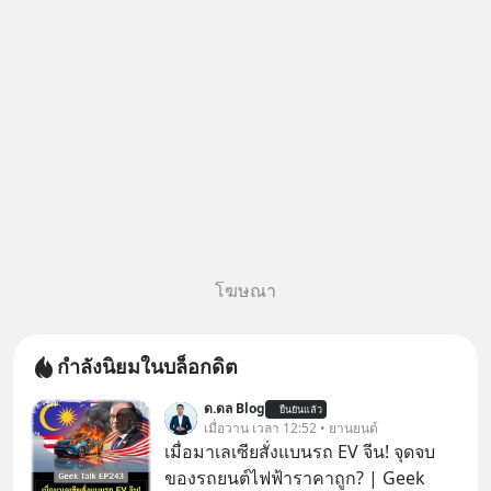
50% ค่าธรรมเนียมซื้อ | ยอด 2
ล้านบาทขึ้นไป ฟรีค่าธรร
โฆษณา
กำลังนิยมในบล็อกดิต
ด.ดล Blog
ยืนยันแล้ว
เมื่อวาน เวลา 12:52 • ยานยนต์
เมื่อมาเลเซียสั่งแบนรถ EV จีน! จุดจบ
ของรถยนต์ไฟฟ้าราคาถูก? | Geek