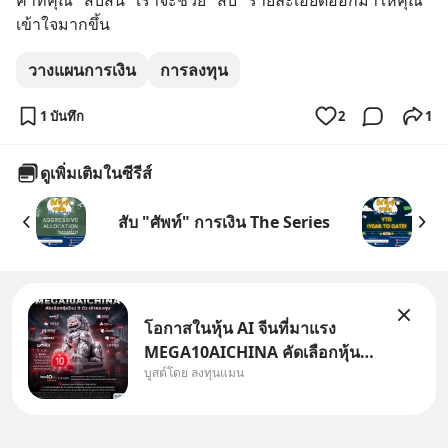
คำที่คุณ "สับสน" เราจะช่วย "สับ" รายละเอียดออกมาให้คุณ
เข้าใจมากขึ้น
วางแผนการเงิน
การลงทุน
1 บันทึก
2
1
ดูเพิ่มเติมในซีรีส์
สับ "ศัพท์" การเงิน The Series
โอกาสในหุ้น AI จีนที่มาแรง
MEGA10AICHINA คัดเลือกหุ้น
บูสต์โดย ลงทุนแมน
ใหม่ 9 ตัว เข้ากองทุน.. ครอบคลุม
ทั้งซัปพลายเชน AI จีน พิเศษ ช่วง
3 - 19 ส.ค. 69 มีโปรโมชัน ลด