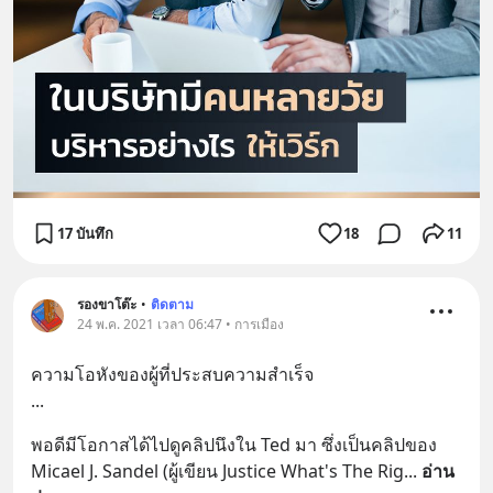
17 บันทึก
18
11
รองขาโต๊ะ
•
ติดตาม
24 พ.ค. 2021 เวลา 06:47 • การเมือง
ความโอหังของผู้ที่ประสบความสำเร็จ
...
พอดีมีโอกาสได้ไปดูคลิปนึงใน Ted มา ซึ่งเป็นคลิปของ 
Micael J. Sandel (ผู้เขียน Justice What's The Rig
... 
อ่าน