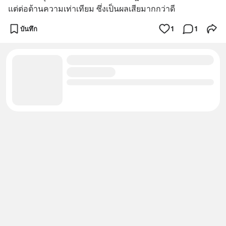
แต่ต่อต้านความเท่าเทียม ซึ่งเป็นผลเสียมากกว่าดี
บันทึก
1
1