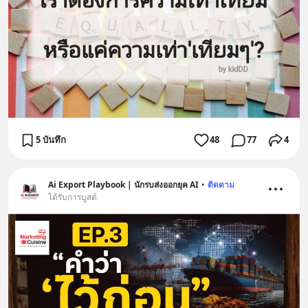
5 บันทึก
48
77
4
Ai Export Playbook | นักรบส่งออกยุค AI
•
ติดตาม
ได้รับการบูสต์