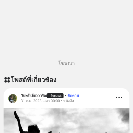
English ที่นี่ : inspire-
english.in.th/event/inspire-english-
x-ด-ดล-blog-mrtharadhol-แคมเปญ
พิเศษ/ ติดต่อสอบถามคอร์สเรียนเพิ่ม
เติม Line : https://lin.ee/uaQvU5C
#เรียนรู้ผ่านการใช้จริง #มากกว่าการ
เรียนภาษา #InspireEnglish
โฆษณา
โพสต์ที่เกี่ยวข้อง
วินทร์ เลียววาริณ
•
ติดตาม
ยืนยันแล้ว
31 ต.ค. 2023 เวลา 00:00 • หนังสือ