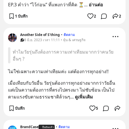
EP.3 คำว่า “ไว้ก่อน” ที่แพงกว่าที่คิด ⏳
... 
อ่านต่อ
1 บันทึก
2
2
Another Side of S'thing
•
ติดตาม
8 มิ.ย. 2023 เวลา 11:11 • หุ้น & เศรษฐกิจ
ทำไมวัยรุ่นถึงต้องการความเท่าเทียมมากกว่าคนวัย
อื่นๆ ?
ไม่ใช่เฉพาะความเท่าเทียมค่ะ แต่ต้องการทุกอย่าง!!
เมื่อเทียบกับวัยอื่น วัยรุ่นต้องการทุกอย่างมากกว่าวัยอื่น 
แต่เป็นความต้องการที่ตรงไปตรงมา ไม่ซับซ้อน เป็นไป
ตามแรงขับตามธรรมชาติล้วนๆ
... 
ดูเพิ่มเติม
บันทึก
5
BrandCase
•
ติดตาม
ยืนยันแล้ว