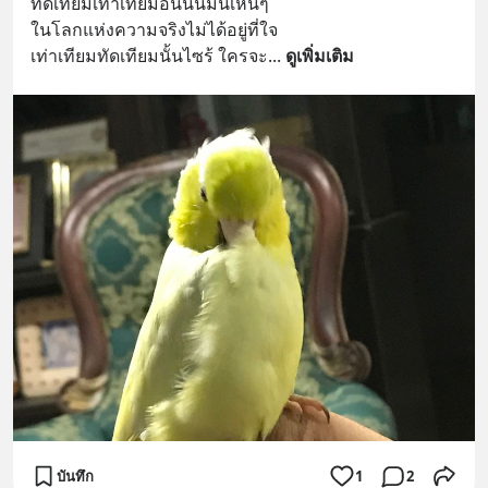
ทัดเทียมเท่าเทียมอันนั้นมันเห็นๆ
ในโลกแห่งความจริงไม่ได้อยู่ที่ใจ
เท่าเทียมทัดเทียมนั้นไซร้ ใครจะ
... 
ดูเพิ่มเติม
บันทึก
1
2