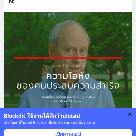
ต่อ
Blockdit ใช้งานได้ดีกว่าบนแอป
เปิดโพสต์นี้ในแอป Blockdit เพื่อรับประสบการณ์เต็มรูปแบบ
4 บันทึก
2
เปิดผ่านแอป