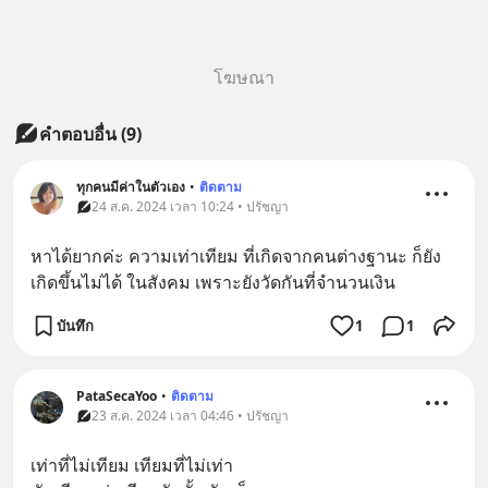
โฆษณา
คำตอบอื่น
(
9
)
ทุกคนมีค่าในตัวเอง
•
ติดตาม
24 ส.ค. 2024 เวลา 10:24 • ปรัชญา
หาได้ยากค่ะ ความเท่าเทียม ที่เกิดจากคนต่างฐานะ ก็ยัง
เกิดขึ้นไม่ได้ ในสังคม เพราะยังวัดกันที่จำนวนเงิน
บันทึก
1
1
PataSecaYoo
•
ติดตาม
23 ส.ค. 2024 เวลา 04:46 • ปรัชญา
เท่าที่ไม่เทียม เทียมที่ไม่เท่า