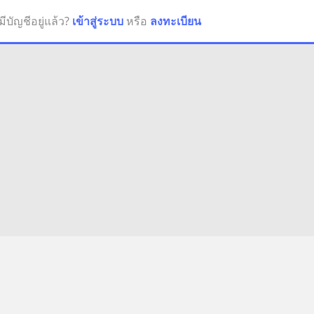
มีบัญชีอยู่แล้ว?
เข้าสู่ระบบ
หรือ
ลงทะเบียน