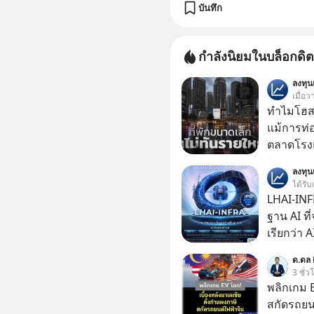
บันทึก
กำลังนิยมในบล็อกดิต
ลงทุ
เมื่อว
ทำไมโฮสเ
แม้การท่อ
ตลาดโรงแ
แต่รู้หรือ
ลงทุ
ประกอบกา
ได้รับ
16% ขณะที่ผู้ประกอบการโฮสเทลและที่พักขนาด
LHAI-INF
เล็ก ซึ่งม
ฐาน AI ที
กลับโตเพียง 1.3% เท
เรียกว่า 
เล็ก ? อะ
1 เดือนที
ด.ดล 
ปลดล็อกก
ลงทุน AI 
3 ชั่ว
มากกว่าที่เป็นอยู่ ?
ฐานด้าน A
พลิกเกม E
วิเคราะห์
ยันระบบ
สกัดรถยนต
โฮสเทลแล