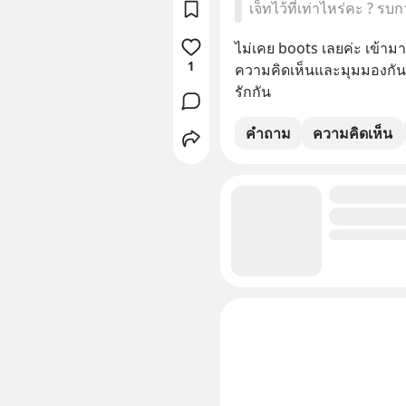
เจ็ทไว้ที่เท่าไหร่คะ ? ร
ไม่เคย boots เลยค่ะ เข้า
1
ความคิดเห็นและมุมมองกัน มี
รักกัน
คำถาม
ความคิดเห็น