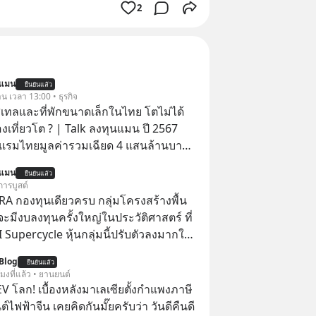
2
นแมน
ยืนยันแล้ว
าน เวลา 13:00 • ธุรกิจ
ทลและที่พักขนาดเล็กในไทย โตไม่ได้
งเที่ยวโต ? | Talk ลงทุนแมน ปี 2567
รมไทยมูลค่ารวมเฉียด 4 แสนล้านบาท
ไม่ว่า รายได้กว่า 85% กระจุกอยู่กับผู้
นแมน
ยืนยันแล้ว
รรายใหญ่ และมีอัตราการเติบโตได้ถึง
การบูสต์
RA กองทุนเดียวครบ กลุ่มโครงสร้างพื้น
ีสัดส่วนถึง 91% ของธุรกิจที่พักทั้งหมด
่จะมีงบลงทุนครั้งใหญ่ในประวัติศาสตร์ ที่
่านั้น เกิดอะไรขึ้นกับที่พักราย
AI Supercycle หุ้นกลุ่มนี้ปรับตัวลงมากใน
ไรคือข้อจำกัดที่ทำให้โตไม่สุด และต้อง
่ผ่านมา แต่ความจริงคือทั่วโลกยังเดินหน้า
Blog
ฎเกณฑ์ไหน เพื่อให้รายเล็กเติบโตได้
ยืนยันแล้ว
อย่างต่อเนื่อง ซึ่งต้องการโครงสร้างพื้น
โมงที่แล้ว • ยานยนต์
 Talk ลงทุนแมนชวนมา
I จำนวนมาก ตั้งแต่เมโมรีชิป เก็บข้อมูล
V โลก! เบื้องหลังมาเลเซียตั้งกำแพงภาษี
เรื่องนี้ กับคุณนรี สุเนต์ตา นายกสมาคม
ไฟฟ้า และระบายความร้อน
์ไฟฟ้าจีน เคยคิดกันมั๊ยครับว่า วันดีคืนดี
ะที่พักขนาดเล็ก (ประเทศไทย)