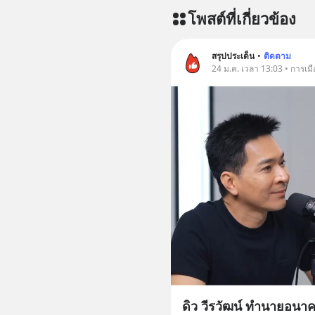
โพสต์ที่เกี่ยวข้อง
สรุปประเด็น
•
ติดตาม
24 ม.ค. เวลา 13:03 • การเมื
ดิว วีรวัฒน์ ทำนายอนาค