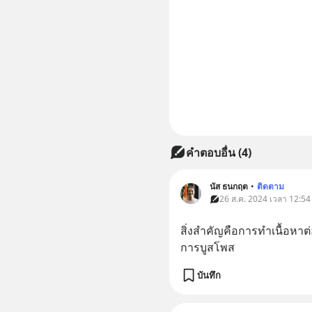
คำตอบอื่น
(
4
)
นัส ธนกฤต
•
ติดตาม
26 ส.ค. 2024 เวลา 12:54
สิ่งสำคัญคือการทำเนื้อหาต่
การบูสโพส
บันทึก