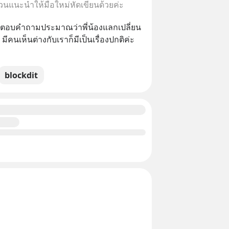
บกวนแนะนำให้มือใหม่หัดเขียนด้วยค่ะ
มาตอบคำถามประมาณว่าพี่น้องแลกเปลี่ยน
คนเห็นต่างกับเราก็มีเป็นเรื่องปกติค่ะ 
blockdit