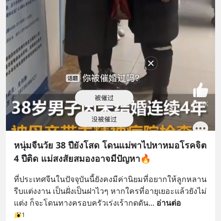
หนุ่มจีนวัย 38 ปียังโสด โดนแม่พาไปหาหมอโรคจิต
4 ปีติด แม่สงสัยสมองอาจมีปัญหา🔥
ที่ประเทศจีนในปัจจุบันนี้ยังคงมีค่านิยมที่อยากให้ลูกหลาน
รีบแต่งงาน เป็นฝั่งเป็นฝาไวๆ หากใครที่อายุเยอะแล้วยังไม่
แต่ง ก็จะโดนทางครอบครัวเร่งเร้ากดดัน
... 
อ่านต่อ
1