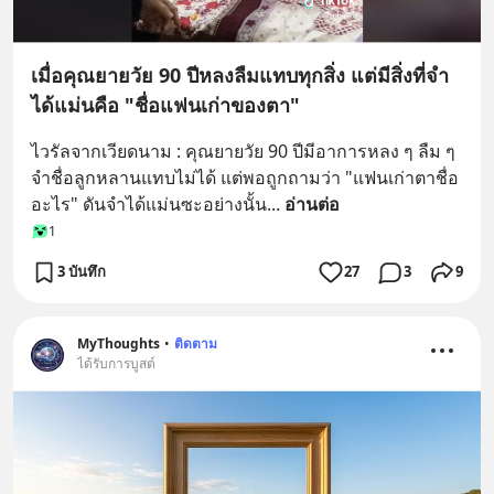
เมื่อคุณยายวัย 90 ปีหลงลืมแทบทุกสิ่ง แต่มีสิ่งที่จำ
ได้แม่นคือ "ชื่อแฟนเก่าของตา"
ไวรัลจากเวียดนาม : คุณยายวัย 90 ปีมีอาการหลง ๆ ลืม ๆ 
จำชื่อลูกหลานแทบไม่ได้ แต่พอถูกถามว่า "แฟนเก่าตาชื่อ
อะไร" ดันจำได้แม่นซะอย่างนั้น
... 
อ่านต่อ
1
3 บันทึก
27
3
9
MyThoughts
•
ติดตาม
ได้รับการบูสต์