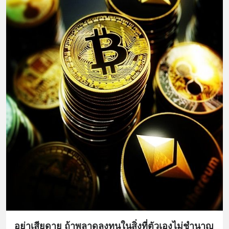
อย่าเสียดาย ถ้าพลาดลงทุนในสิ่งที่ตัวเองไม่ชำนาญ