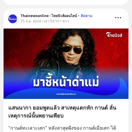
Thainewsonline - ไทยนิวส์ออนไลน์
•
ติดตาม
25 ส.ค. 2024 เวลา 03:10 • ข่าว
แสนนากา ยอมพูดแล้ว สาเหตุแตกหัก กานต์ ลั่น
เหตุการณ์นั้นพยานเพียบ
"กานต์ทะเลาะเสก" หลังล่าสุดฝั่งของ กานต์เมียเสก ได้