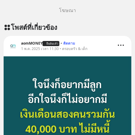
#missiontothemoonpodcast
โฆษณา
โพสต์ที่เกี่ยวข้อง
aomMONEY
•
ติดตาม
ยืนยันแล้ว
1 พ.ค. 2025 เวลา 11:30 • ครอบครัว & เด็ก