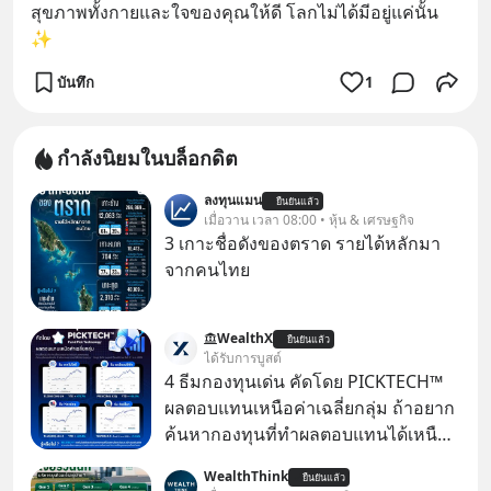
สุขภาพทั้งกายและใจของคุณให้ดี โลกไม่ได้มีอยู่แค่นั้น 
✨
บันทึก
1
กำลังนิยมในบล็อกดิต
ลงทุนแมน
ยืนยันแล้ว
เมื่อวาน เวลา 08:00 • หุ้น & เศรษฐกิจ
3 เกาะชื่อดังของตราด รายได้หลักมา
จากคนไทย
WealthX
ยืนยันแล้ว
ได้รับการบูสต์
4 ธีมกองทุนเด่น คัดโดย PICKTECH™
ผลตอบแทนเหนือค่าเฉลี่ยกลุ่ม ถ้าอยาก
ค้นหากองทุนที่ทำผลตอบแทนได้เหนือ
กว่าค่าเฉลี่ยกลุ่ม โดยที่ไม่ต้องมานั่ง
WealthThink
ยืนยันแล้ว
ค้นหาข้อมูลและวิเคราะห์เองให้เสีย