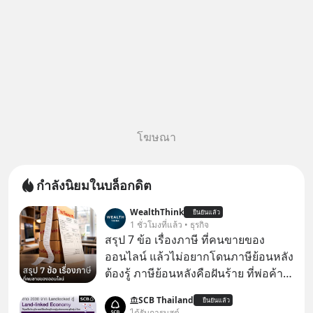
โฆษณา
กำลังนิยมในบล็อกดิต
WealthThink
ยืนยันแล้ว
1 ชั่วโมงที่แล้ว • ธุรกิจ
สรุป 7 ข้อ เรื่องภาษี ที่คนขายของ
ออนไลน์ แล้วไม่อยากโดนภาษีย้อนหลัง
ต้องรู้ ภาษีย้อนหลังคือฝันร้าย ที่พ่อค้า
แม่ค้าคนไหนก็คงไม่อยากพบเจอ
SCB Thailand
ยืนยันแล้ว
ได้รับการบูสต์