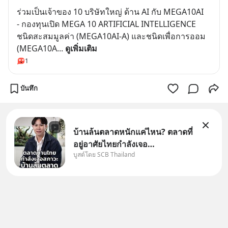
ร่วมเป็นเจ้าของ 10 บริษัทใหญ่ ด้าน AI กับ MEGA10AI
- กองทุนเปิด MEGA 10 ARTIFICIAL INTELLIGENCE 
ชนิดสะสมมูลค่า (MEGA10AI-A) และชนิดเพื่อการออม 
(MEGA10A
... 
ดูเพิ่มเติม
1
บันทึก
บ้านล้นตลาดหนักแค่ไหน? ตลาดที่
อยู่อาศัยไทยกำลังเจอ
บูสต์โดย SCB Thailand
Oversupply หนักกว่าที่คิด และ
ปัญหานี้อาจไม่ได้จบแค่เรื่อง
เศรษฐกิจ #SCBEIC #อสังหา
#บ้านล้นตลาด #เศรษฐกิจไทย
#EICAround #SCBThailand
สามารถดูคลิปท