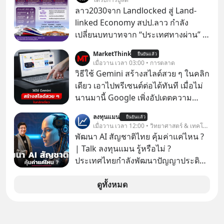
ลาว2030จาก Landlocked สู่ Land-
linked Economy สปป.ลาว กำลัง
เปลี่ยนบทบาทจาก “ประเทศทางผ่าน” สู่
“ศูนย์กลางเศรษฐกิจและโลจิสติกส์”
MarketThink
ยืนยันแล้ว
ของอนุภูมิภาคลุ่มแม่น้ำโขง
เมื่อวาน เวลา 03:00 • การตลาด
วิธีใช้ Gemini สร้างสไลด์สวย ๆ ในคลิก
เดียว เอาไปพรีเซนต์ต่อได้ทันที เมื่อไม่
นานมานี้ Google เพิ่งอัปเดตความ
สามารถใหม่ให้กับ Google Slides ให้
ลงทุนแมน
ยืนยันแล้ว
สามารถใช้ Gemini ช่วยสร้างสไลด์นำ
เมื่อวาน เวลา 12:00 • วิทยาศาสตร์ & เทคโนโลยี
เสนอแบบสวย ๆ ได้ในคลิกเดียว ไม่ต้อง
พัฒนา AI สัญชาติไทย คุ้มค่าแค่ไหน ?
เสียเวลาทำเองอีกต่อไป
| Talk ลงทุนแมน รู้หรือไม่ ?
ประเทศไทยกำลังพัฒนาปัญญาประดิษฐ์
หรือ AI เป็นของตัวเอง ภายใต้ชื่อ
“ThaiLLM” เพื่อให้คนไทยมีโครงสร้าง
ดูทั้งหมด
พื้นฐานด้าน AI ที่เข้าใจภาษาไทย และ
บริบททางสังคมไทยได้เป็นอย่างดี
คำถามคือ การลงมือพัฒนา AI ของ