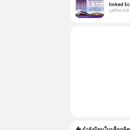
linked Ec
บูสต์โดย SCB
บทบาทจาก 
เศรษฐกิจแ
แม่น้ำโขง
กำลังนิยมในบล็อกดิต