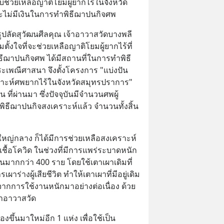
ับช่วยเหลือญาติโยมผู้ยากไร้ในจังหวัด
ละไม่มีเงินในการทำพิธีฌาปนกิจศพ
ครูปลัดสุวัฒนศีลคุณ เจ้าอาวาสวัดบางพลี
้งใจที่จะช่วยเหลือญาติโยมผู้ยากไร้ที่
ธีฌาปนกิจศพ ได้มีสถานที่ในการทำพิธี
ะเพณีศาสนา จึงตั้งโครงการ "แบ่งปัน
ราะห์ศพยากไร้ในจังหวัดสมุทรปราการ" 
น ที่ผ่านมา ซึ่งปัจจุบันมีจำนวนศพผู้
พิธีฌาปนกิจสงเคราะห์แล้ว จำนวนทั้งสิ้น 
ใหญ่กลาง ก็ได้มีการช่วยเหลือสงเคราะห์
ิดเชื้อโควิด ในช่วงที่มีการแพร่ระบาดหนัก
มากกว่า 400 ราย โดยใช้เตาเผาเดิมที่
ผาร่างผู้เสียชีวิต ทำให้เตาเผาที่มีอยู่เดิม
งจากการใช้งานหนักมาอย่างต่อเนื่อง ด้วย
จ้าอาวาสวัด
งขึ้นมาใหม่อีก 1 แห่ง เพื่อใช้เป็น