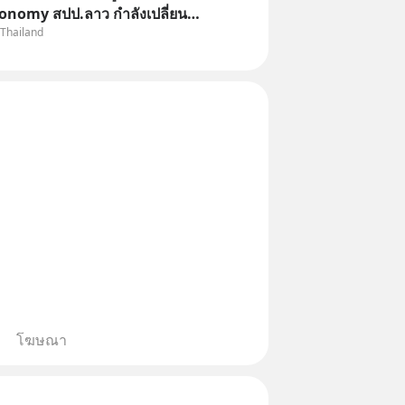
onomy สปป.ลาว กำลังเปลี่ยน
 Thailand
“ประเทศทางผ่าน” สู่ “ศูนย์กลาง
ละโลจิสติกส์” ของอนุภูมิภาคลุ่ม
โฆษณา