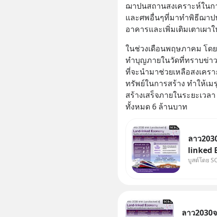
ฌาปนสถานสงเคราะห์ในการอนุเ
และศพอื่นๆที่มาทำพิธีฌาป
อาคารและเพิ่มเติมเตาเผาให
ในช่วงเดือนพฤษภาคม โดยมีญ
ทำบุญภายในวัดที่ทราบข่าว
ที่จะนำมาช่วยเหลือสงเคราะ
ทรัพย์ในการสร้าง ทำให้เม
สร้างเสร็จภายในระยะเวลา
ทั้งหมด 6 ล้านบาท
ลาว2030
linked 
บูสต์โดย S
บทบาทจา
“ศูนย์ก
อนุภูมิภ
ลาว2030จา