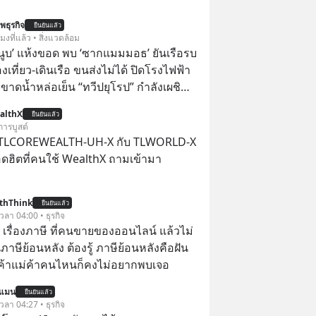
พธุรกิจ
ยืนยันแล้ว
โมงที่แล้ว • สิ่งแวดล้อม
านูบ’ แห้งขอด พบ ‘ซากแมมมอธ’ ยันเรือรบ
เที่ยว-เดินเรือ ขนส่งไม่ได้ ปิดโรงไฟฟ้า
์ ขาดน้ำหล่อเย็น “ทวีปยุโรป” กำลังเผชิญ
นรุนแรงและภัยแล้งที่ยาวนานอย่างไม่เคย
althX
ยืนยันแล้ว
่อน ส่งผลให้แม่น้ำหลายสายลดระดับลง
การบูสต์
่ำสุดเป็นประวัติการณ์ โดยเฉพาะ “แม่น้ำ
 TLCOREWEALTH-UH-X กับ TLWORLD-X
่งเป็นแม่น้ำยาวอันดับสองของยุโรปที่ไหล
ฮิตที่คนใช้ WealthX ถามเข้ามา
ระเทศ ที่มีปริมาณน้ำลดต่ำลงเป็น
าสตร์ จนเผยให้เห็นร่องรอยทาง
thThink
สตร์ที่เคยจมอยู่ใต้น้ำมานานหลาย
ยืนยันแล้ว
 เวลา 04:00 • ธุรกิจ
อ เรื่องภาษี ที่คนขายของออนไลน์ แล้วไม่
ษีย้อนหลัง ต้องรู้ ภาษีย้อนหลังคือฝัน
พ่อค้าแม่ค้าคนไหนก็คงไม่อยากพบเจอ
นแมน
ยืนยันแล้ว
 เวลา 04:27 • ธุรกิจ