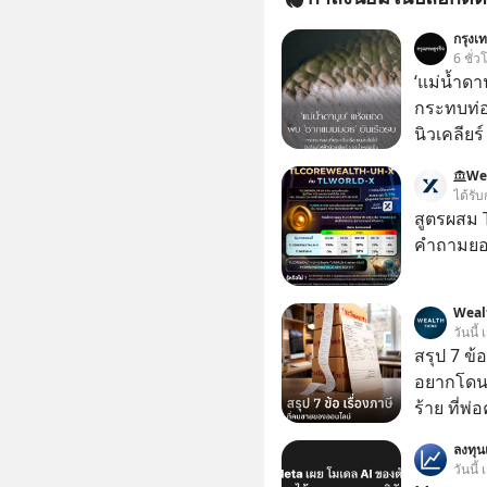
กรุงเท
6 ชั่ว
‘แม่น้ำด
กระทบท่อง
นิวเคลียร
กับฤดูร้อ
We
ปรากฏมาก
ได้รับ
สู่ระดับต
สูตรผสม
ดานูบ” ซึ
คำถามยอด
ผ่าน 10 ป
ประวัติศ
Weal
ประวัติศา
วันนี้
ศตวรรษ
สรุป 7 ข้
อยากโดนภา
ร้าย ที่
ลงทุ
วันนี้