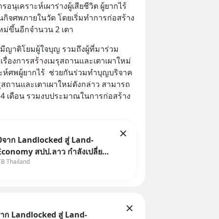
คราะห์เผาร่างผู้เสียชีวิต ผู้ยากไร้ 
นกิจศพภายในวัด โดยเริ่มทำการก่อสร้าง
ม่ขึ้นอีกจำนวน 2 เตา
าติโยมผู้ใจบุญ รวมถึงผู้ที่มาร่วม
เรื่องการสร้างเมรุสถานและเตาเผาใหม่ 
ห์ศพผู้ยากไร้  ช่วยกันร่วมทำบุญบริจาค
รุสถานและเตาเผาใหม่ดังกล่าว สามารถ
 4 เดือน รวมงบประมาณในการก่อสร้าง
จาก Landlocked สู่ Land-
Economy สปป.ลาว กำลังเปลี่ยน
CB Thailand
ก “ประเทศทางผ่าน” สู่
ลางเศรษฐกิจและโลจิสติกส์” ของ
าคลุ่มแม่น้ำโขง
ก Landlocked สู่ Land-