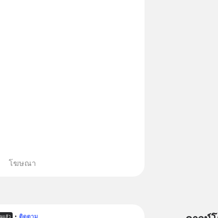
โฆษณา
•
ติดตาม
ันแล้ว