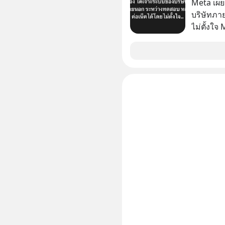
Meta เผย
บริษัทภา
ไม่ตั้งใจ
โมเดล AI 
และเจาะเ
ระหว่าง