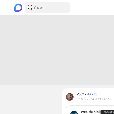
∀LoT
•
ติดตาม
22 ก.ย. 2024 เวลา 14:15
WealthThink
ยืนยันแล้ว