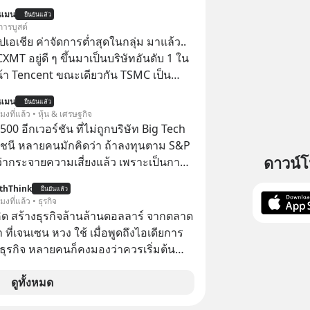
าติที่พยายามทำ “Asian Squat” หรือการ
นแมน
ยืนยันแล้ว
บคนเอเชีย แต่สุดท้ายก็เสียการทรงตัว ล้ม
การบูสต์
หรือไม่ก็ต้องยกส้นเท้าขึ้น เพราะไม่
ปเอเชีย ค่าจัดการต่ำสุดในกลุ่ม มาแล้ว..
งค้างในท่านั้นได้
CXMT อยู่ดี ๆ ขึ้นมาเป็นบริษัทอันดับ 1 ใน
้า Tencent ขณะเดียวกัน TSMC เป็น
นดับ 1 ในไต้หวันมานานแล้ว
นแมน
ยืนยันแล้ว
โมงที่แล้ว • หุ้น & เศรษฐกิจ
 500 อีกเวอร์ชัน ที่ไม่ถูกบริษัท Big Tech
ชนี หลายคนมักคิดว่า ถ้าลงทุนตาม S&P
ดาวน์
ว่ากระจายความเสี่ยงแล้ว เพราะเป็นการ
ึง 500 บริษัท
thThink
ยืนยันแล้ว
โมงที่แล้ว • ธุรกิจ
คิด สร้างธุรกิจล้านล้านดอลลาร์ จากตลาด
า ที่เจนเซน หวง ใช้ เมื่อพูดถึงไอเดียการ
ำธุรกิจ หลายคนก็คงมองว่าควรเริ่มต้นทำ
อยู่ในตลาดใหญ่ ๆ ที่ต้องมีลูกค้า พร้อมขาย
ดูทั้งหมด