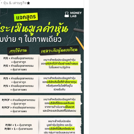
• หุ้น & เศรษฐกิจ