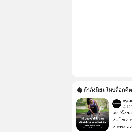
กำลังนิยมในบล็อกดิต
กรุงเท
เมื่อ
แค่ 'นั่ง
ชิล ไขคว
ช่วยชะลอ