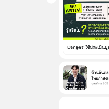
แจกสูตร ใช้ประเมินมู
บ้านล้นตล
ไทยกำลังเ
บูสต์โดย SCB
ปัญหานี้อา
#SCBEIC #
ไทย #EICAr
คลิปท