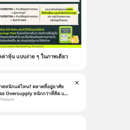
ลค่าหุ้น แบบง่าย ๆ ในภาพเดียว
าดหนักแค่ไหน? ตลาดที่อยู่อาศัย
จอ Oversupply หนักกว่าที่คิด และ
 Thailand
จไม่ได้จบแค่เรื่องเศรษฐกิจ
อสังหา #บ้านล้นตลาด #เศรษฐกิจ
ound #SCBThailand สามารถดู