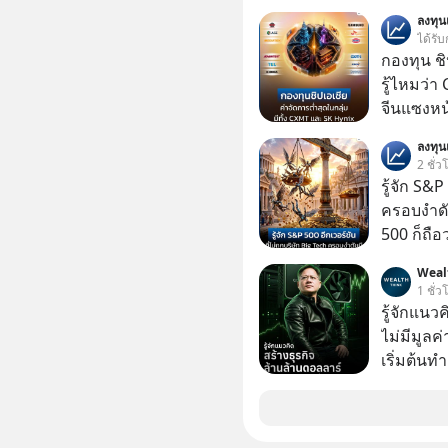
ชาวต่างช
ลงทุ
นั่งยองแบ
ได้รับ
หงายหลัง 
กองทุน ชิ
สามารถนั่
รู้ไหมว่า 
จีนแซงหน
บริษัทอั
ลงทุ
2 ชั่ว
รู้จัก S&P
ครอบงำดั
500 ก็ถือ
ลงทุนมากถ
Weal
1 ชั่ว
รู้จักแนว
ไม่มีมูลค่
เริ่มต้นท
ธุรกิจที่
ได้ทันที