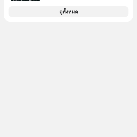
(มหาชน) หรือ CRC ได้แจ้งต่อ
ตลาดหลักทรัพย์แห่งประเทศไทยว่า ได้
ดูทั้งหมด
เข้าทำการเข้าถือหุ้นในบริษัท อิออน
(ไทยแลนด์) จำกัด เจ้าของ MaxValu ใน
ไทย