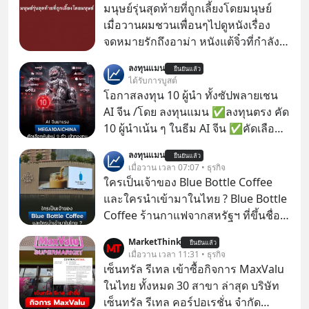
มนุษย์รุ่นสุดท้ายที่ถูกเลี้ยงโดยมนุษย์
เมื่อวานผมชวนเพื่อนๆไปดูหนังเรื่อง
จดหมายรักถึงอาม่า หนังแต้จิ๋วที่กำลัง
โด่งดังทั่วโลกอยู่ในตอนนี้ เหตุเกิดจาก
ลงทุนแมน
ยืนยันแล้ว
ป๊าผมเห็นโปสเตอร์หนังเรื่องนี้หลาย
ได้รับการบูสต์
เดือนก่อนและอยากดูมาก ด้วยเพราะว่า
โอกาสลงทุน 10 ผู้นำ ทั้งซัปพลายเชน
อากงก็มาจากเมืองจีน ป๊าก็พูดแต้จิ๋วได้
AI จีน /โดย ลงทุนแมน ✅ลงทุนตรง คัด
มีเรื่องราวมีความผูกพันที่ได้ยินตั้งแต่
10 ผู้นำเน้น ๆ ในธีม AI จีน ✅คัดเลือก
เด็ก
หุ้นใหม่ 9 ตัว เข้ากองทุน ✅ร่วมเป็น
ลงทุนแมน
ยืนยันแล้ว
เจ้าของผู้นำ AI จีน ตั้งแต่โรงงานผลิตชิป
เมื่อวาน เวลา 07:07 • ธุรกิจ
หน่วยความจำ โมเดล AI ยันหุ่นยนต์
ใครเป็นเจ้าของ Blue Bottle Coffee
✅ได้การรับยกเว้นภาษี Capital Gain
และใครนำเข้ามาในไทย ? Blue Bottle
ตามกฎหมายภาษีของประเทศไทย
Coffee ร้านกาแฟจากสหรัฐฯ ที่ขึ้นชื่อ
เรื่องความพิถีพิถัน กำลังจะเปิดสาขา
MarketThink
ยืนยันแล้ว
แรกในประเทศไทย ที่ Central Park
เมื่อวาน เวลา 11:31 • ธุรกิจ
เซ็นทรัล รีเทล เข้าซื้อกิจการ MaxValu
ในไทย ทั้งหมด 30 สาขา ล่าสุด บริษัท
เซ็นทรัล รีเทล คอร์ปอเรชั่น จํากัด