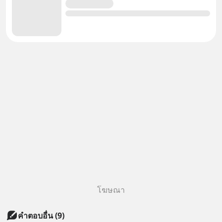
โฆษณา
คำตอบอื่น
(
9
)