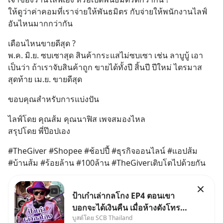
ให้ดูว่าค่าคอมที่เราจ่ายให้พันธมิตร กับจ่ายให้พนักงานไลฟ์
อันไหนมากกว่ากัน
เดือนไหนขายดีสุด ?
พ.ค. มิ.ย. ซบเซาสุด สินค้ากระแสไม่ซบเซา เช่น ลาบูบู้ เอา
เป็นว่า ถ้าเราจับสินค้าถูก ขายได้ทั้งปี สิ้นปี ปีใหม่ ไตรมาส
สุดท้าย เม.ย. ขายดีสุด
ขอบคุณสำหรับการแบ่งปัน
ไลฟ์โดย คุณส้ม คุณนาฟิส เพจสมองไหล
สรุปโดย พี่ป๊อปเอง
#TheGiver #Shopee #ช้อปปี้ #ธุรกิจออนไลน์ #แอปส้ม 
#บ้านส้ม #ร้อยล้าน #100ล้าน #TheGiverเติบโตไปด้วยกัน
ป้าเก๋าเล่ากลโกง EP4 ตอนเขา
บอกจะได้เงินคืน เมื่อห้างดังโทร
บูสต์โดย SCB Thailand
หาคุณวิยะดา แจ้งเรื่องเคลมสินค้า