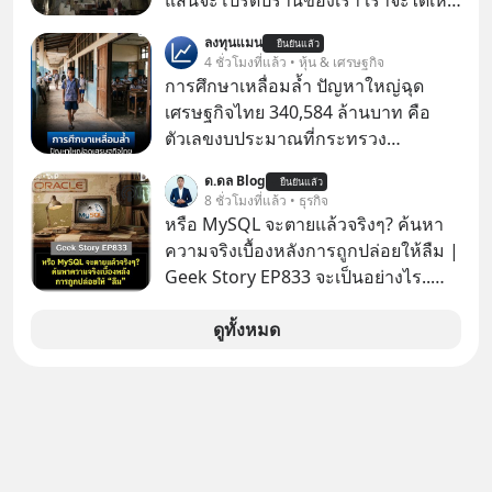
แสนจะโปรดปรานของเรา เราจะได้เห็น
เนเปิลแบบที่มันเป็นทั้งวัน
ลงทุนแมน
ยืนยันแล้ว
4 ชั่วโมงที่แล้ว • หุ้น & เศรษฐกิจ
การศึกษาเหลื่อมล้ำ ปัญหาใหญ่ฉุด
เศรษฐกิจไทย 340,584 ล้านบาท คือ
ตัวเลขงบประมาณที่กระทรวง
ศึกษาธิการ ได้รับจัดสรรในงบประมาณ
ด.ดล Blog
ยืนยันแล้ว
รายจ่ายประจำปี 2568 ซึ่งมากที่สุดเป็น
8 ชั่วโมงที่แล้ว • ธุรกิจ
อันดับ 2 รองจากกระทรวงการคลัง
หรือ MySQL จะตายแล้วจริงๆ? ค้นหา
ความจริงเบื้องหลังการถูกปล่อยให้ลืม |
Geek Story EP833 จะเป็นอย่างไร..
เมื่อซอฟต์แวร์ฟรีที่หล่อเลี้ยงเว็บไซต์
กว่าครึ่งโลก ถูกมหาเศรษฐีคู่แข่งทุ่มเงิน
ดูทั้งหมด
ซื้อกิจการไป? นี่คือเรื่องจริงของ
MySQL ฐานข้อมูลระดับตำนานที่
โปรแกรมเมอร์คนหนึ่งใช้เวลา 27 ปี
ปลุกปั้นและตั้งชื่อตามลูกสาวของตัวเอง
เมื่อรู้ว่าผลงานชิ้นเอกกำลังจะตกไปอยู่
ในมือของอาณาจักรที่จ้องจะทำลายมัน