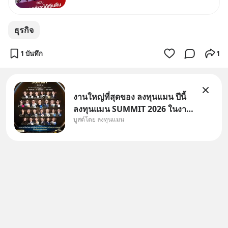
แล้วบอกว่าจะคืนเงิน คุณวิยะดา
จะได้เงินจริง หรือเป็นเรื่องจ้อจี้ หา
ธุรกิจ
คำตอบได้ที่ “ป้าเก๋าเล่ากลโกง”
EP4 ตอน “เขา
1 บันทึก
1
งานใหญ่ที่สุดของ ลงทุนแมน ปีนี้
ลงทุนแมน SUMMIT 2026 ในงาน
บูสต์โดย ลงทุนแมน
นี้จะมีเจ้าของธุรกิจ Dr.PONG,
หมึกกรุบ, Srichand, Jones’
Salad, LA GLACE, Fastwork,
MizuMi, KARMART, อิชิตัน มา
แชร์ความรู้การสร้างธุรกิจ