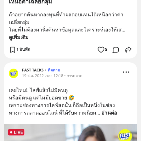
เหนือค่าเฉลี่ยกลุ่ม
ถ้าอยากค้นหากองทุนที่ทำผลตอบแทนได้เหนือกว่าค่า
เฉลี่ยกลุ่ม 
โดยที่ไม่ต้องมานั่งค้นหาข้อมูลและวิเคราะห์เองให้เส
... 
ดูเพิ่มเติม
1 บันทึก
5
FAST TACKS
•
ติดตาม
19 ส.ค. 2022 เวลา 12:18 • การตลาด
เคยไหม‼️ ไลฟ์แล้วไม่มีคนดู 
หรือมีคนดู แต่ไม่มียอดขาย 🤣
เพราะช่องทางการไลฟ์สดนั้น ก็ถือเป็นหนึ่งในช่อง
ทางการตลาดออนไลน์ ที่ได้รับความนิยม
... 
อ่านต่อ