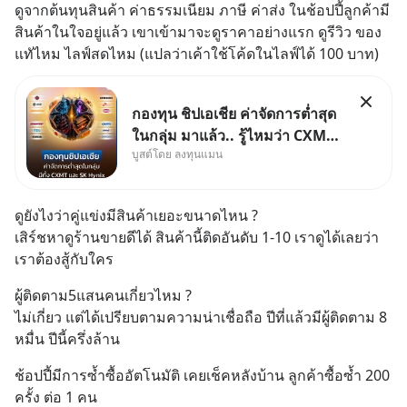
ดูจากต้นทุนสินค้า ค่าธรรมเนียม ภาษี ค่าส่ง ในช้อปปี้ลูกค้ามี
สินค้าในใจอยู่แล้ว เขาเข้ามาจะดูราคาอย่างแรก ดูรีวิว ของ
แทัไหม ไลฟ์สดไหม (แปลว่าเค้าใช้โค้ดในไลฟ์ได้ 100 บาท)
กองทุน ชิปเอเชีย ค่าจัดการต่ำสุด
ในกลุ่ม มาแล้ว.. รู้ไหมว่า CXMT
บูสต์โดย ลงทุนแมน
อยู่ดี ๆ ขึ้นมาเป็นบริษัทอันดับ 1 ใน
จีนแซงหน้า Tencent ขณะ
เดียวกัน TSMC เป็นบริษัทอันดับ 1
ดูยังไงว่าคู่แข่งมีสินค้าเยอะขนาดไหน ?
ในไต้หวันมานานแล้ว
เสิร์ชหาดูร้านขายดีได้ สินค้านี้ติดอันดับ 1-10 เราดูได้เลยว่า
เราต้องสู้กับใคร
ผู้ติดตาม5แสนคนเกี่ยวไหม ?
ไม่เกี่ยว แต่ได้เปรียบตามความน่าเชื่อถือ ปีที่แล้วมีผู้ติดตาม 8 
หมื่น ปีนี้ครึ่งล้าน
ช้อปปี้มีการซ้ำซื้ออัตโนมัติ เคยเช็คหลังบ้าน ลูกค้าซื้อซ้ำ 200 
ครั้ง ต่อ 1 คน