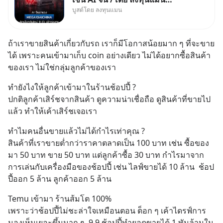
บูสต์โดย ลงทุนแมน
✅ลงทุนตรง คัด 10 ผู้นำเน้น ๆ ใน
ธีม AI จีน ✅คัดเลือกหุ้นใหม่ 9 ตัว
เข้ากองทุน ✅ร่วมเป็นเจ้าของ
ถ้าเราขายสินค้าเกี่ยวกับรถ เราก็มีโอกาสน้อยมาก ๆ ที่จะขาย
ผู้นำ AI จีน ตั้งแต่โรงงานผลิตชิป
ได้ เพราะคนเข้ามาเก็บ coin อย่างเดียว ไม่ได้อยากซื้อสินค้า
หน่วยความจำ โมเดล
ของเรา ไม่ใช่กลุ่มลูกค้าของเรา
ทำยังไงให้ลูกค้าเข้ามาในร้านช้อปปี้ ?
ปกติลูกค้าเสิร์ชจากสินค้า ดูความน่าเชื่อถือ ดูสินค้าที่ขายไป
แล้ว ทำให้เค้าเสิร์ชเจอเรา
ทำไมคนอื่นขายแล้วไม่ได้กำไรเท่าคุณ ?
สินค้าที่เราขายต่ำกว่าราคาตลาดเป็น 100 บาท เช่น ซื้อของ
มา 50 บาท ขาย 50 บาท แต่ลูกค้าซื้อ 30 บาท กำไรมาจาก
การเล่นกับเครื่องมือของช้อปปี้ เช่น ไลฟ์ขายได้ 10 ล้าน  ช้อป
ปี้ออก 5 ล้าน ลูกค้าออก 5 ล้าน
Temu เข้ามา ร้านส้มโต 100%
เพราะว่าช้อปปี้ไม่ชะล่าใจเหมือนตอน ต็อก ๆ เค้าไดรฟ์การ
มองเห็นเยอะขึ้นมาก ๆ  9.9 ช้อปปี้ทำยอดขายได้ 1 พันล้านใน 