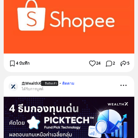
4 บันทึก
24
2
5
WealthX
•
ติดตาม
ยืนยันแล้ว
ได้รับการบูสต์