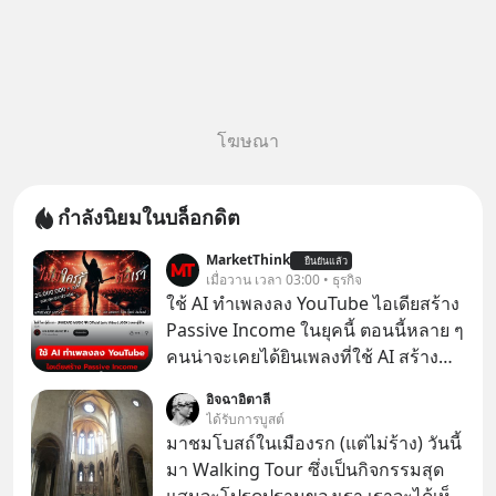
โฆษณา
กำลังนิยมในบล็อกดิต
MarketThink
ยืนยันแล้ว
เมื่อวาน เวลา 03:00 • ธุรกิจ
ใช้ AI ทำเพลงลง YouTube ไอเดียสร้าง
Passive Income ในยุคนี้ ตอนนี้หลาย ๆ
คนน่าจะเคยได้ยินเพลงที่ใช้ AI สร้าง
ผ่านหูกันมาบ้าง เช่น เพลง “ไม่มีใคร
อิจฉาอิตาลี
รู้ตัวเรา” จากช่องชื่อว่า UNHEARD
ได้รับการบูสต์
MUSIC ที่ตอนนี้มียอดรับชมกว่า 26
มาชมโบสถ์ในเมืองรก (แต่ไม่ร้าง) วันนี้
ล้านครั้งแล้ว
มา Walking Tour ซึ่งเป็นกิจกรรมสุด