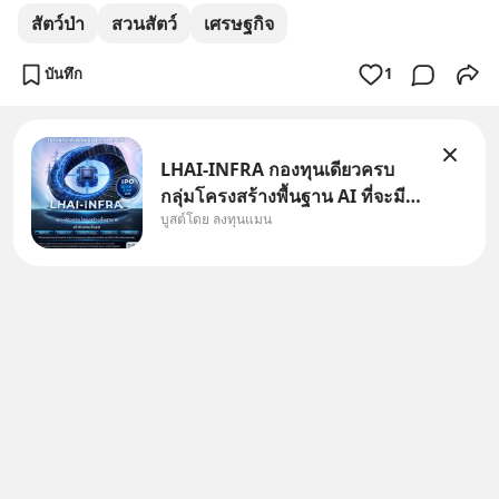
สัตว์ป่า
สวนสัตว์
เศรษฐกิจ
บันทึก
1
LHAI-INFRA กองทุนเดียวครบ
กลุ่มโครงสร้างพื้นฐาน AI ที่จะมี
บูสต์โดย ลงทุนแมน
งบลงทุนครั้งใหญ่ในประวัติศาสตร์
ที่เรียกว่า AI Supercycle หุ้นกลุ่ม
นี้ปรับตัวลงมากใน 1 เดือนที่ผ่าน
มา แต่ความจริงคือทั่วโลกยังเดิน
หน้าลงทุน AI