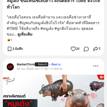
หมูเด้ง ขึ้นแท่นเซเลบสาว ลงนิตยสาร TIME ดังไกล
ทั่วโลก
“เธอคือไอคอน เธอคือตำนาน และเธอคือช่วงเวลาที่
สำคัญ เชิญพบกับหมูเด้งฮิปโปไวรัล” คือพาดหัวที่นิตยสาร 
#TIME ใช้อธิบายถึง #หมูเด้ง #ลูกฮิปโปแคระ สุดฮอต
ของ
... 
ดูเพิ่มเติม
1
2 บันทึก
21
7
MarketThink
•
ติดตาม
ยืนยันแล้ว
25 ก.ย. 2024 เวลา 11:30 • การตลาด