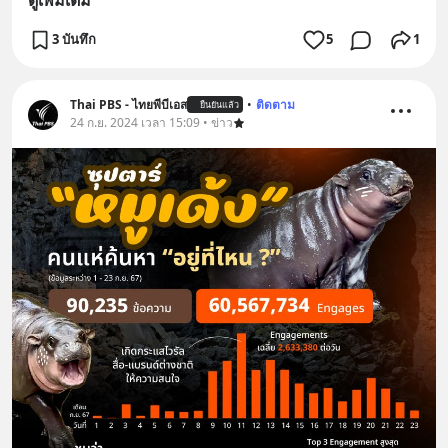
3 บันทึก
5
1
Thai PBS - ไทยพีบีเอส
•
ติดตาม
ยืนยันแล้ว
24 ก.ย. 2024 เวลา 15:09 • ข่าว