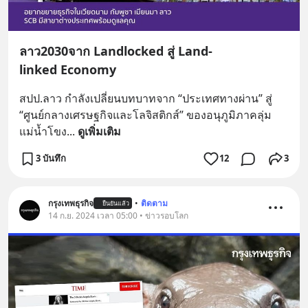
ลาว2030จาก Landlocked สู่ Land-
linked Economy
สปป.ลาว กำลังเปลี่ยนบทบาทจาก “ประเทศทางผ่าน” สู่ 
“ศูนย์กลางเศรษฐกิจและโลจิสติกส์” ของอนุภูมิภาคลุ่ม
แม่น้ำโขง
... 
ดูเพิ่มเติม
3 บันทึก
12
3
กรุงเทพธุรกิจ
•
ติดตาม
ยืนยันแล้ว
14 ก.ย. 2024 เวลา 05:00 • ข่าวรอบโลก