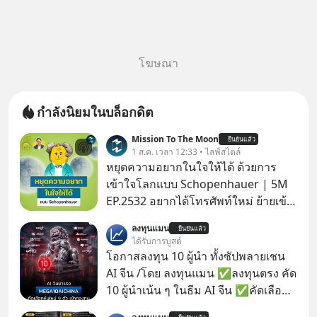
โฆษณา
กำลังนิยมในบล็อกดิต
Mission To The Moon
ยืนยันแล้ว
1 ส.ค. เวลา 12:33 • ไลฟ์สไตล์
หยุดความอยากในใจให้ได้ ด้วยการ
เข้าใจโลกแบบ Schopenhauer | 5M
EP.2532 อยากได้โทรศัพท์ใหม่ ย้ายเข้า
บ้านหลังใหม่ หรือเลื่อนตำแหน่งในฝัน
ลงทุนแมน
ยืนยันแล้ว
เคยสงสัยไหมว่าทำไมพอได้ของที่อยาก
ได้รับการบูสต์
ได้มาแล้วความสุขนั้นกลับอยู่กับเราได้
โอกาสลงทุน 10 ผู้นำ ทั้งซัปพลายเชน
ไม่นาน? นี่คือกลไกพื้นฐานของมนุษย์ที่
AI จีน /โดย ลงทุนแมน ✅ลงทุนตรง คัด
Arthur Schopenhauer นักปรัชญา
10 ผู้นำเน้น ๆ ในธีม AI จีน ✅คัดเลือก
ชาวเยอรมันเคยอธิบายไว้เมื่อ 200 กว่า
หุ้นใหม่ 9 ตัว เข้ากองทุน ✅ร่วมเป็น