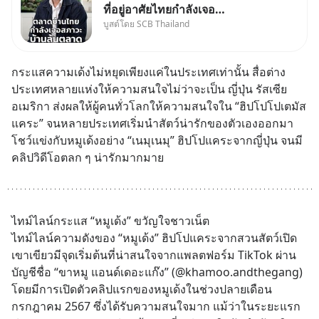
ที่อยู่อาศัยไทยกำลังเจอ
บูสต์โดย SCB Thailand
Oversupply หนักกว่าที่คิด และ
ปัญหานี้อาจไม่ได้จบแค่เรื่อง
เศรษฐกิจ #SCBEIC #อสังหา
กระแสความเด้งไม่หยุดเพียงแค่ในประเทศเท่านั้น สื่อต่าง
#บ้านล้นตลาด #เศรษฐกิจไทย
ประเทศหลายแห่งให้ความสนใจไม่ว่าจะเป็น ญี่ปุ่น รัสเซีย 
#EICAround #SCBThailand
อเมริกา ส่งผลให้ผู้คนทั่วโลกให้ความสนใจใน “ฮิปโปโปเตมัส
สามารถดูคลิปท
แคระ” จนหลายประเทศเริ่มนำสัตว์น่ารักของตัวเองออกมา
โชว์แข่งกับหมูเด้งอย่าง “เนมุเนมุ” ฮิปโปแคระจากญี่ปุ่น จนมี
คลิปวิดีโอตลก ๆ น่ารักมากมาย
ไทม์ไลน์กระแส “หมูเด้ง” ขวัญใจชาวเน็ต
ไทม์ไลน์ความดังของ “หมูเด้ง” ฮิปโปแคระจากสวนสัตว์เปิด
เขาเขียวมีจุดเริ่มต้นที่น่าสนใจจากแพลตฟอร์ม TikTok ผ่าน
บัญชีชื่อ “ขาหมู แอนด์เดอะแก๊ง” (@khamoo.andthegang) 
โดยมีการเปิดตัวคลิปแรกของหมูเด้งในช่วงปลายเดือน
กรกฎาคม 2567 ซึ่งได้รับความสนใจมาก แม้ว่าในระยะแรก