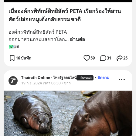
เมื่อองค์กรพิทักษ์สิทธิสัตว์ PETA เรียกร้องให้สวน
สัตว์ปล่อยหมูเด้งกลับธรรมชาติ
องค์กรพิทักษ์สิทธิสัตว์ PETA
ออกมาสวนกระแสชาวโลก
... 
อ่านต่อ
6
16 บันทึก
59
31
25
Thairath Online - ไทยรัฐออนไลน์
•
ติดตาม
ยืนยันแล้ว
19 ก.ย. 2024 เวลา 08:30 • ข่าว