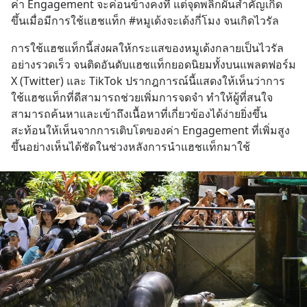
ค่า Engagement จะค่อนข้างคงที่ แต่จุดพลิกผันสำคัญเกิด
ขึ้นเมื่อมีการใช้แฮชแท็ก #หมูเด้งจะเด้งกี่โมง จนเกิดไวรัล
การใช้แฮชแท็กนี้ส่งผลให้กระแสของหมูเด้งกลายเป็นไวรัล
อย่างรวดเร็ว จนติดอันดับแฮชแท็กยอดนิยมทั้งบนแพลตฟอร์ม 
X (Twitter) และ TikTok ปรากฎการณ์นี้แสดงให้เห็นว่าการ
ใช้แฮชแท็กที่ดีสามารถช่วยเพิ่มการจดจำ ทำให้ผู้ที่สนใจ
สามารถค้นหาและเข้าถึงเนื้อหาที่เกี่ยวข้องได้ง่ายยิ่งขึ้น 
สะท้อนให้เห็นจากการเติบโตของค่า Engagement ที่เพิ่มสูง
ขึ้นอย่างเห็นได้ชัดในช่วงหลังการนำแฮชแท็กมาใช้