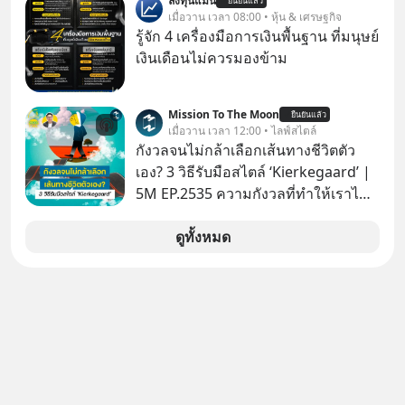
ลงทุนแมน
ปีก่อน แล้วเราจะหยุดวงจรความอยาก
ยืนยันแล้ว
เจ้าของผู้นำ AI จีน ตั้งแต่โรงงานผลิตชิป
เมื่อวาน เวลา 08:00 • หุ้น & เศรษฐกิจ
ในใจเพื่อความสุขที่ยั่งยืนได้อย่างไร?
หน่วยความจำ โมเดล AI ยันหุ่นยนต์
รู้จัก 4 เครื่องมือการเงินพื้นฐาน ที่มนุษย์
ติดตามได้ในพอดแคสต์ 5M EP. นี้
✅ได้การรับยกเว้นภาษี Capital Gain
เงินเดือนไม่ควรมองข้าม
#goodtime #5minutespodcast
ตามกฎหมายภาษีของประเทศไทย
#missiontothemoonpodcast
Mission To The Moon
ยืนยันแล้ว
เมื่อวาน เวลา 12:00 • ไลฟ์สไตล์
กังวลจนไม่กล้าเลือกเส้นทางชีวิตตัว
เอง? 3 วิธีรับมือสไตล์ ‘Kierkegaard’ |
5M EP.2535 ความกังวลที่ทำให้เราไม่
กล้าตัดสินใจในเรื่องต่างๆ ทั้งเรื่องเล็ก
เรื่องใหญ่ หรือแม้แต่เรื่องสำคัญของ
ดูทั้งหมด
ชีวิตเกิดจากการที่เรามี ‘อิสรภาพ’ และมี
ทางเลือกมากมาย ซึ่งเมื่อเทียบกับสัตว์
แล้วก็จะเห็นความแตกต่างได้ชัดว่าเรา
มี ‘อำนาจ’ ในการเลือกและตัดสินใจ
มากแค่ไหน แต่อิสรภาพ อำนาจ หรือ
การได้มีสิทธิเลือกนี้กลับสร้างความ
กังวลให้กับเรา แล้วเราจะรับมือกับ