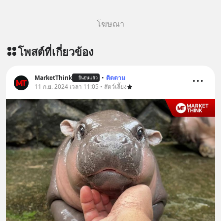
โฆษณา
โพสต์ที่เกี่ยวข้อง
MarketThink
•
ติดตาม
ยืนยันแล้ว
11 ก.ย. 2024 เวลา 11:05 • สัตว์เลี้ยง