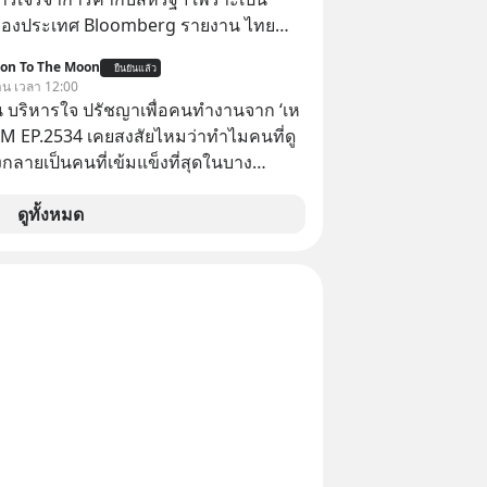
ของประเทศ Bloomberg รายงาน ไทย
ดยืนชัดเจนว่า จะไม่อนุญาตให้บริษัท
ion To The Moon
ยืนยันแล้ว
้งบริษัทโทรคมนาคมดาวเทียมที่ถือหุ้น
วาน เวลา 12:00
ชาวต่างชาติ ในระหว่างการเจรจาการ
 บริหารใจ ปรัชญาเพื่อคนทำงานจาก ‘เห
บาลสหรัฐ โดยให้เหตุผลว่าเป็นประเด็น
 5M EP.2534 เคยสงสัยไหมว่าทำไมคนที่ดู
ปไตยของประเทศ
กลายเป็นคนที่เข้มแข็งที่สุดในบาง
์ แล้วทำไมคนที่ไม่ออกแรงทำอะไรเลย
วามสำเร็จได้ไวกว่าใครเพื่อน? ไม่แน่ว่า
ดูทั้งหมด
้อาจจะเป็นคนที่รู้จักบริหารใจตัวเอง และ
ที่สุดก็เป็นได้ โดยพอดแคสต์ 5M
จะพาทุกคนไปสำรวจวิธีการบริหารคนและ
ปรัชญาเพื่อคนทำงานจาก ‘เหลาจื่อ’ (เล่า
ปราชญ์จีนแห่งยุคไปด้วยกัน