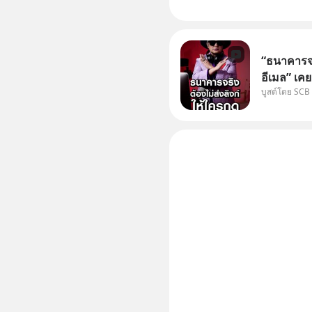
“ธนาคารจร
อีเมล” เคย
บูสต์โดย SCB
ธนาคาร บอ
โน่นนี่ หร
เก๋าเล่าก