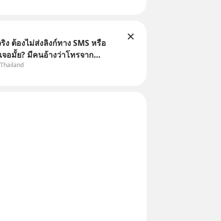
ิง ต้องไม่ส่งลิงก์ทาง SMS หรือ
เจอมั้ย? มีคนอ้างว่าโทรจาก
 Thailand
กว่าบัญชีมีปัญหา แล้วให้กดลิงก์
ือสแกนคิวอาร์โค้ดทันที มาฟัง “ป้า
ลโกง” เพื่อรู้ทันมุกหลอกลวงในคราบ