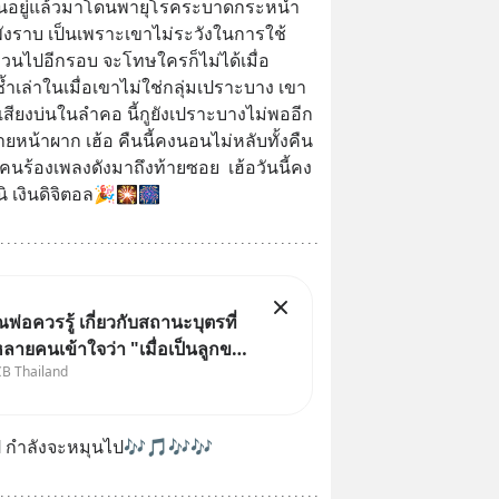
ี้เลนอยู่แล้วมาโดนพายุโรคระบาดกระหน่ำ
ึงพังราบ เป็นเพราะเขาไม่ระวังในการใช้
บทวนไปอีกรอบ จะโทษใครก็ไม่ได้เมื่อ
ซ้ำเล่าในเมื่อเขาไม่ใช่กลุ่มเปราะบาง เขา
ียงบ่นในลำคอ นี้กูยังเปราะบางไม่พออีก
ยหน้าผาก เฮ้อ คืนนี้คงนอนไม่หลับทั้งคืน
งคนร้องเพลงดังมาถึงท้ายซอย  เฮ้อวันนี้คง
ิ เงินดิจิตอล🎉🎇🎆
ุณพ่อควรรู้ เกี่ยวกับสถานะบุตรที่
หลายคนเข้าใจว่า "เมื่อเป็นลูกของ
CB Thailand
่ ก็ย่อมเป็นบุตรชอบด้วย
องทั้งสองฝ่าย" แต่ในความเป็น
หมายไทยไม่ได้กำหนดไว้แบบนั้น
ป กำลังจะหมุนไป🎶🎵🎶🎶