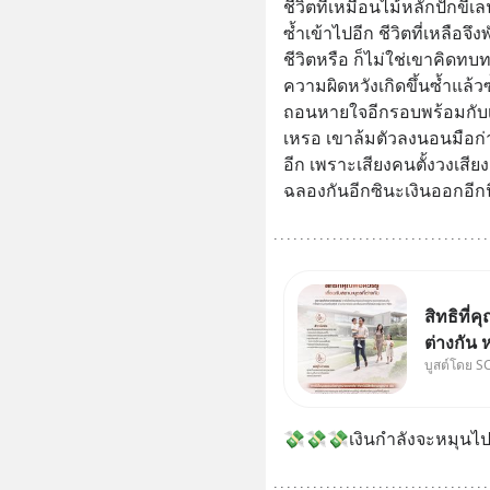
ชีวิตที่เหมือนไม้หลักปักข
ซ้ำเข้าไปอีก ชีวิตที่เหลือจ
ชีวิตหรือ ก็ไม่ใช่เขาคิดท
ความผิดหวังเกิดขึ้นซ้ำแล้ว
ถอนหายใจอีกรอบพร้อมกับเส
เหรอ เขาล้มตัวลงนอนมือก่า
อีก เพราะเสียงคนตั้งวงเสีย
ฉลองกันอีกซินะเงินออกอีกน
สิทธิที่ค
ต่างกัน 
บูสต์โดย S
พ่อและแม
กฎหมายข
จริง กฎ
💸💸💸เงินกำลังจะหมุนไ