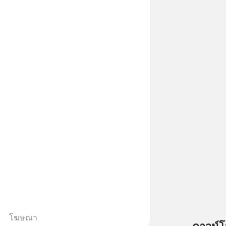
โฆษณา