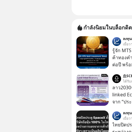
กำลังนิยมในบล็อกดิต
ลงทุ
เมื่อ
รู้จัก M
ค้าทองคำ
ต่อปี พร
ทองขึ้น /
SC
Group กล
ได้รับ
ในธุรกิจทองคำ
ลาว2030จ
ลุ่มธุรกิ
linked E
ได้รวม 3
จาก “ประ
โลจิสติกส
ลงทุ
เมื่อว
ไทยปิดประ
ระหว่างก