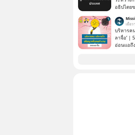
อธิปไตย
ประกาศจุ
Miss
สหรัฐฯ ตั
เมื่อ
100% โดย
บริหารคน
ค้ากับรัฐ
ลาจื่อ’ |
ด้านอธิ
อ่อนแอถึง
สถานการณ
ถึงประสบค
คนกลุ่มนี
คนรอบตัวได้เก่ง
ในวันนี้
บริหารใจ 
จื๊อ) นัก