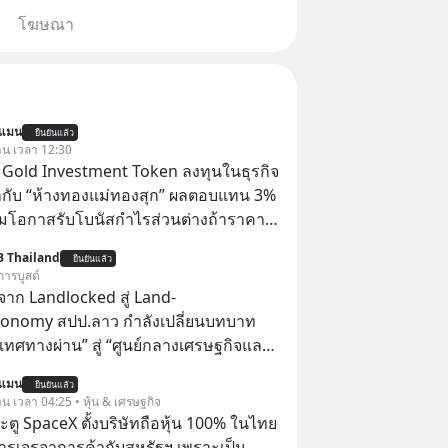
โฆษณา
นแมน
ยืนยันแล้ว
วาน เวลา 12:30
TS Gold Investment Token ลงทุนในธุรกิจ
กับ “ห้างทองแม่ทองสุก” ผลตอบแทน 3%
้อมโอกาสรับโบนัสกำไรส่วนต่างถ้าราคา
 ลงทุนแมนจะเล่าให้ฟัง x MTS Gold
B Thailand
ยืนยันแล้ว
ุ่ม MTS Gold หรือห้างทองแม่ทองสุก อยู่
การบูสต์
มานานกว่า 74 ปี ปัจจุบันนับเป็นก
าก Landlocked สู่ Land-
จทองคำที่ใหญ่เป็นอันดับ 2 ของไทย ที่มีราย
conomy สปป.ลาว กำลังเปลี่ยนบทบาท
.5 ล้านล้านบาทในปี 2568
เทศทางผ่าน” สู่ “ศูนย์กลางเศรษฐกิจและ
์” ของอนุภูมิภาคลุ่มแม่น้ำโขง
นแมน
ยืนยันแล้ว
าน เวลา 04:25 • หุ้น & เศรษฐกิจ
ตู SpaceX ตั้งบริษัทถือหุ้น 100% ในไทย
ารเจรจาการค้ากับสหรัฐฯ เพราะเป็น