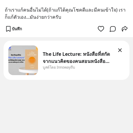
ถ้าเราแก้คนอื่นไม่ได้(ถ้าแก้ได้คุณโชคดีและมีคนเข้าใจ) เรา
ก็แก้ตัวเอง...มันง่ายกว่าครับ
บันทึก
The Life Lecture: หนังสือที่สกัด
จากแนวคิดของคนสอนหนังสือ
บูสต์โดย Innowayถีบ
สวัสดีครับเพื่อนๆชาว
InnowayTeeb วันหยุดสบายๆ วัน
นี้แอดเพิ่งจะอ่านหนังสือที่น่าสนใจ
จบแล้วเกิดคำถามว่า