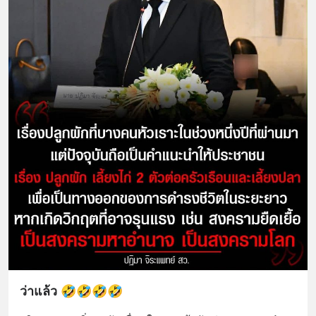
ว่าแล้ว 🤣🤣🤣🤣