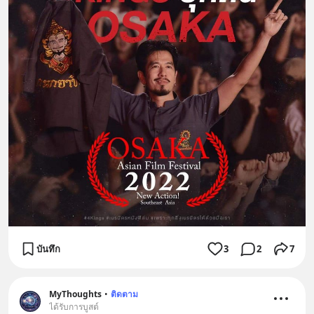
บันทึก
3
2
7
MyThoughts
•
ติดตาม
ได้รับการบูสต์