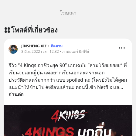
โฆษณา
โพสต์ที่เกี่ยวข้อง
JINSHENG XIE
•
ติดตาม
3 มิ.ย. 2022 เวลา 12:32 • ภาพยนตร์ & ซีรีส์
รีวิว “4 Kings อาชีวะยุค 90” แบบฉบับ “ล่ามโว้ยยยยยย” ที่
เรียนจบเอกญี่ปุ่น แต่อยากเรียนเอกละครกะเอก
ประวัติศาสตร์มากกว่า แบบ spoiled นะ (ใครยังไม่ได้ดูผม
แนะนำให้ข้ามไป #เตือนแล้วนะ ตอนนี้เข้า Netflix แล
... 
อ่านต่อ