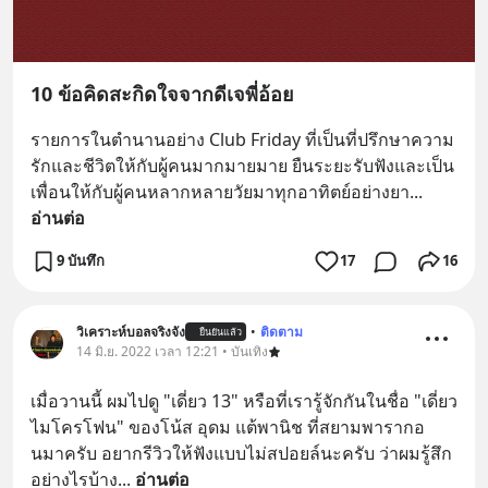
10 ข้อคิดสะกิดใจจากดีเจพี่อ้อย
รายการในตำนานอย่าง Club Friday ที่เป็นที่ปรึกษาความ
รักและชีวิตให้กับผู้คนมากมายมาย ยืนระยะรับฟังและเป็น
เพื่อนให้กับผู้คนหลากหลายวัยมาทุกอาทิตย์อย่างยา
... 
อ่านต่อ
9 บันทึก
17
16
วิเคราะห์บอลจริงจัง
•
ติดตาม
ยืนยันแล้ว
14 มิ.ย. 2022 เวลา 12:21 • บันเทิง
เมื่อวานนี้ ผมไปดู "เดี่ยว 13" หรือที่เรารู้จักกันในชื่อ "เดี่ยว
ไมโครโฟน" ของโน้ส อุดม แต้พานิช ที่สยามพารากอ
นมาครับ อยากรีวิวให้ฟังแบบไม่สปอยล์นะครับ ว่าผมรู้สึก
อย่างไรบ้าง
... 
อ่านต่อ