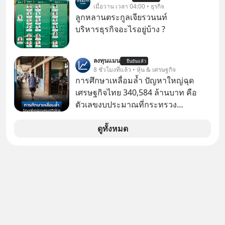
โปรโมชัน ลด 50% ค่าธรรมเนียมซื้อ |
เมื่อวาน เวลา 04:00 • ธุรกิจ
ความเงียบสนิทนานถึง 14 เดือนเต็ม แต่
ยอด 2 ล้านบาทขึ้นไป ฟรีค่าธรรมเนียม
ลูกหลานตระกูลเจียรวนนท์
ความเงียบและ "ไฟแดง" ในวันนั้นกลับ
ซื้อ
บริหารธุรกิจอะไรอยู่บ้าง ?
กลายเป็นการถอยหลังเพื่อตั้งหลัก จนส่ง
ให้เขาก้าวขึ้นไปยืนถือรางวัลออสการ์
ในบทบาทที่เปลี่ยนชีวิตเขาไปตลอดกาล
ลงทุนแมน
ยืนยันแล้ว
8 ชั่วโมงที่แล้ว • หุ้น & เศรษฐกิจ
ใน MM EP. นี้ เราจะมาร่วมถอดรหัส
การศึกษาเหลื่อมล้ำ ปัญหาใหญ่ฉุด
และปรับวิธีคิดกันว่า Greenlight (ไฟ
เศรษฐกิจไทย 340,584 ล้านบาท คือ
เขียว) จะสร้างมันขึ้นมาล่วงหน้าด้วย
ตัวเลขงบประมาณที่กระทรวง
วินัยและความพร้อมได้อย่างไร?
ศึกษาธิการ ได้รับจัดสรรในงบประมาณ
Yellowlight (ไฟเหลือง) จะรับมือกับ
รายจ่ายประจำปี 2568 ซึ่งมากที่สุดเป็น
ดูทั้งหมด
สัญญาณเตือน และชะลอตัวอย่างมีสติ
อันดับ 2 รองจากกระทรวงการคลัง
อย่างไร? Redlight (ไฟแดง) จะเปลี่ยน
อุปสรรคและความผิดพลาดให้กลายเป็น
บทเรียนที่ส่งเราไปได้ไกลกว่าเดิมได้
อย่างไร? หากคุณกำลังรู้สึกว่าชีวิตเจอ
แต่ทางตัน ลองเปิดใจฟัง EP. นี้ แล้วคุณ
จะพบว่า อุปสรรคตรงหน้าอาจเป็นเพียง
ทางเลี้ยวที่พาคุณไปเจอชีวิตที่ดีกว่าเดิม