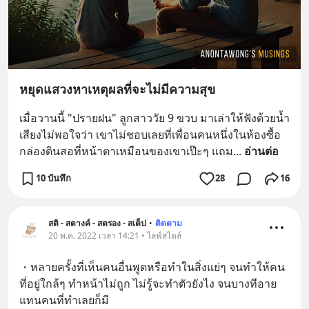
หยุดแสวงหาเหตุผลที่จะไม่มีความสุข
เมื่อวานนี้ "ปรายฝน" ลูกสาววัย 9 ขวบ มาเล่าให้ฟังด้วยน้ำ
เสียงไม่พอใจว่า เขาไม่ชอบเลยที่เพื่อนคนหนึ่งในห้องซื้อ
กล่องดินสอที่หน้าตาเหมือนของเขาเป๊ะๆ แถม
... 
อ่านต่อ
10 บันทึก
28
16
สติ - สตางค์ - สตรอง - สเต็ป
•
ติดตาม
20 พ.ค. 2022 เวลา 14:21 • ไลฟ์สไตล์
・หลายครั้งที่เห็นคนอื่นพูดหรือทำในสิ่งแย่ๆ จนทำให้คน
ที่อยู่ใกล้ๆ ทำหน้าไม่ถูก ไม่รู้จะทำตัวยังไง จนบางทีอาย
แทนคนที่ทำเลยก็มี