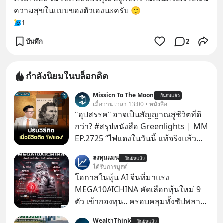
ความสุขในแบบของตัวเองนะครับ 🙂
1
บันทึก
2
กำลังนิยมในบล็อกดิต
Mission To The Moon
ยืนยันแล้ว
เมื่อวาน เวลา 13:00 • หนังสือ
"อุปสรรค" อาจเป็นสัญญาณสู่ชีวิตที่ดี
กว่า? #สรุปหนังสือ Greenlights | MM
EP.2725 “ไฟแดงในวันนี้ แท้จริงแล้ว
อาจเป็นสัญญาณไฟเขียวที่ยังไม่ถึงเวลา
ลงทุนแมน
ยืนยันแล้ว
เปลี่ยนสี” McConaughey ดาราดาวรุ่ง
ได้รับการบูสต์
ในยุคหนึ่ง เคยปฏิเสธเงินค่าตัวหนังรอม
โอกาสในหุ้น AI จีนที่มาแรง
คอมที่สูงถึง 14.5 ล้านดอลลาร์ (หรือ
MEGA10AICHINA คัดเลือกหุ้นใหม่ 9
ราว 500 ล้านบาท) เพียงเพราะเขาไม่
ตัว เข้ากองทุน.. ครอบคลุมทั้งซัปพลาย
อยากขังตัวเองไว้ในกล่องเดิมๆ ผลที่
เชน AI จีน พิเศษ ช่วง 3 - 19 ส.ค. 69 มี
WealthThink
ตามมาคือ โทรศัพท์ของเขากลายเป็น
ยืนยันแล้ว